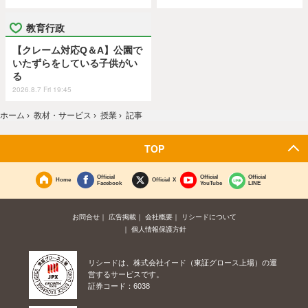
教育行政
【クレーム対応Q＆A】公園で
いたずらをしている子供がい
る
2026.8.7 Fri 19:45
ホーム
›
教材・サービス
›
授業
›
記事
TOP
Official
Official
Official
Home
Official X
Facebook
YouTube
LINE
お問合せ
広告掲載
会社概要
リシードについて
個人情報保護方針
リシードは、株式会社イード（東証グロース上場）の運
営するサービスです。
証券コード：6038