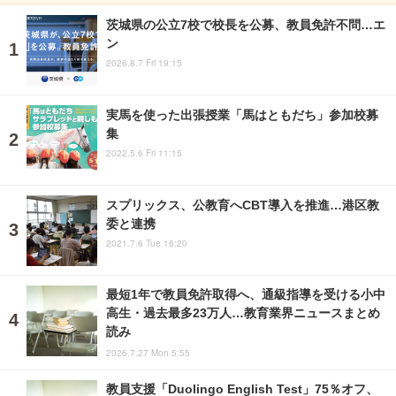
茨城県の公立7校で校長を公募、教員免許不問…エ
ン
2026.8.7 Fri 19:15
実馬を使った出張授業「馬はともだち」参加校募
集
2022.5.6 Fri 11:15
スプリックス、公教育へCBT導入を推進…港区教
委と連携
2021.7.6 Tue 16:20
最短1年で教員免許取得へ、通級指導を受ける小中
高生・過去最多23万人…教育業界ニュースまとめ
読み
2026.7.27 Mon 5:55
教員支援「Duolingo English Test」75％オフ、