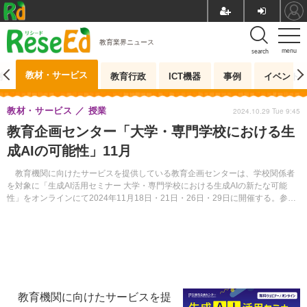
教育業界ニュース
menu
search
教材・サービス
測
教育行政
ICT機器
事例
イベント
教材・サービス
授業
2024.10.29 Tue 9:45
教育企画センター「大学・専門学校における生
成AIの可能性」11月
教育機関に向けたサービスを提供している教育企画センターは、学校関係者
を対象に「生成AI活用セミナー 大学・専門学校における生成AIの新たな可能
性」をオンラインにて2024年11月18日・21日・26日・29日に開催する。参加
費無料。
教育機関に向けたサービスを提