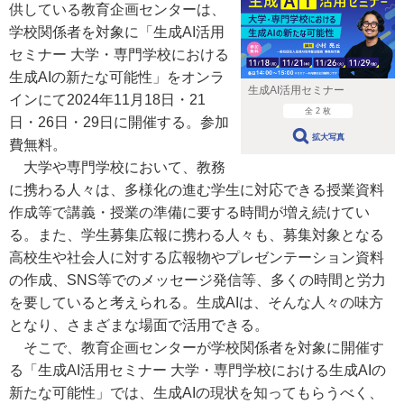
供している教育企画センターは、
学校関係者を対象に「生成AI活用
セミナー 大学・専門学校における
生成AIの新たな可能性」をオンラ
生成AI活用セミナー
インにて2024年11月18日・21
全 2 枚
日・26日・29日に開催する。参加
拡大写真
費無料。
大学や専門学校において、教務
に携わる人々は、多様化の進む学生に対応できる授業資料
作成等で講義・授業の準備に要する時間が増え続けてい
る。また、学生募集広報に携わる人々も、募集対象となる
高校生や社会人に対する広報物やプレゼンテーション資料
の作成、SNS等でのメッセージ発信等、多くの時間と労力
を要していると考えられる。生成AIは、そんな人々の味方
となり、さまざまな場面で活用できる。
そこで、教育企画センターが学校関係者を対象に開催す
る「生成AI活用セミナー 大学・専門学校における生成AIの
新たな可能性」では、生成AIの現状を知ってもらうべく、