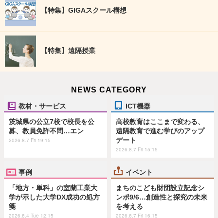
【特集】GIGAスクール構想
【特集】遠隔授業
NEWS CATEGORY
教材・サービス
ICT機器
茨城県の公立7校で校長を公
高校教育はここまで変わる、
募、教員免許不問…エン
遠隔教育で進む学びのアップ
デート
2026.8.7 Fri 19:15
2026.8.7 Fri 15:15
事例
イベント
「地方・単科」の室蘭工業大
まちのこども財団設立記念シ
学が示した大学DX成功の処方
ンポ9/6…創造性と探究の未来
箋
を考える
2026.8.4 Tue 12:15
2026.8.7 Fri 16:15