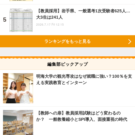
【教員採用】岩手県、一般選考1次受験者625人…
大3生は241人
2026.7.17 Fri 12:15
ランキングをもっと見る
編集部ピックアップ
明海大学の観光専攻はなぜ就職に強い？100％を支
える実践教育とインターン
【教師への扉】教員採用試験はどう変わるの
か？ 一般教養縮小とSPI導入、面接重視の時代