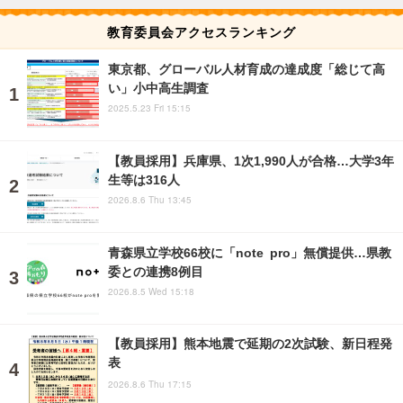
教育委員会アクセスランキング
東京都、グローバル人材育成の達成度「総じて高
い」小中高生調査
2025.5.23 Fri 15:15
【教員採用】兵庫県、1次1,990人が合格…大学3年
生等は316人
2026.8.6 Thu 13:45
青森県立学校66校に「note pro」無償提供…県教
委との連携8例目
2026.8.5 Wed 15:18
【教員採用】熊本地震で延期の2次試験、新日程発
表
2026.8.6 Thu 17:15