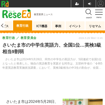
教育業界ニュース
menu
search
教育行政
ービス
ICT機器
事例
イベント
リセマム
教育行政
教育委員会
2024.5.29 Wed 13:45
さいたま市の中学生英語力、全国1位…英検3級
相当9割弱
さいたま市は2024年5月28日、同市の中学生の英語力が、5回連続で全国1位
となったと発表した。独自の英語教育を実践する同市は、文部科学省の「令和5
年度英語教育実施状況調査」において、英検3級相当の中3生の割合が、全国平
均を38.4ポイント上回った。
さいたま市は2024年5月28日、