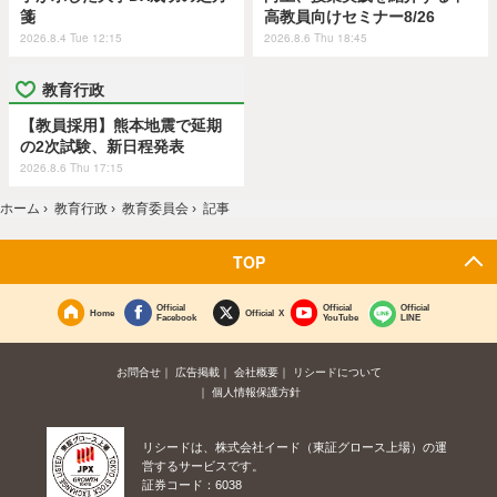
箋
高教員向けセミナー8/26
2026.8.4 Tue 12:15
2026.8.6 Thu 18:45
教育行政
【教員採用】熊本地震で延期
の2次試験、新日程発表
2026.8.6 Thu 17:15
ホーム
›
教育行政
›
教育委員会
›
記事
TOP
Official
Official
Official
Home
Official X
Facebook
YouTube
LINE
お問合せ
広告掲載
会社概要
リシードについて
個人情報保護方針
リシードは、株式会社イード（東証グロース上場）の運
営するサービスです。
証券コード：6038