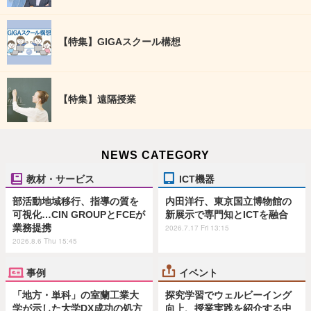
【特集】GIGAスクール構想
【特集】遠隔授業
NEWS CATEGORY
教材・サービス
ICT機器
部活動地域移行、指導の質を
内田洋行、東京国立博物館の
可視化…CIN GROUPとFCEが
新展示で専門知とICTを融合
業務提携
2026.7.17 Fri 13:15
2026.8.6 Thu 15:45
事例
イベント
「地方・単科」の室蘭工業大
探究学習でウェルビーイング
学が示した大学DX成功の処方
向上、授業実践を紹介する中