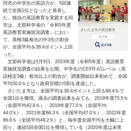
同市の中学生の英語力が、5回連
続で全国1位となったと発表し
た。独自の英語教育を実践する同
市は、文部科学省の「令和5年度
さいたま市の英語教育
英語教育実施状況調査」におい
全 4 枚
て、英検3級相当の中3生の割合
拡大写真
が、全国平均を38.4ポイント上回
った。
文部科学省は5月9日、2023年度（令和5年度）英語教育
実施状況調査の結果を公開。中学生のCEFR A1レベル（英
語検定3級）相当以上の割合が、調査開始以来初めて、全国
平均50.0％となり政府目標の5割を達成した。
さいたま市は、全国平均を38.4ポイント上回る88.4％で
全国1位を獲得。過去の調査結果をみても、2018年度75.5％
（全国平均42.6％）、2019年度77.0％（全国平均
44.0％）、2021年度86.3％（全国平均47.0％）、2022年度
86.6％（全国平均49.2％）と、毎年度全国平均を大幅に上
回り、連続5回全国1位を獲得している（2020年度は未実