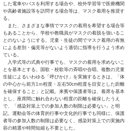
した電車やバスを利用する場合や、校外学習等で医療機関
や高齢者施設等を訪問する場合等は、マスク着用を推奨す
る。
また、さまざまな事情でマスクの着用を希望する場合等
もあることから、学校や教職員がマスクの着脱を強いるこ
とのないようにする。児童・生徒の間でマスク着用の有無
による差別・偏見等がないよう適切に指導を行うよう求め
ている。
入学式等の式典や行事でも、マスクの着用を求めないこ
とを基本とする。国歌・校歌等の斉唱や合唱、複数の児童
生徒によるいわゆる「呼びかけ」を実施するときは、「体
の中心から前方1ｍ程度・左右50cm程度を目安とした距離
を確保すること」と記載。来賓や保護者等は、着席を基本
とし、座席間に触れ合わない程度の距離を確保したうえ
で、「感染対策上での参加人数の制限は必要ない」と明
記。運動会等の体育的行事や文化的行事でも同様に、保護
者等の参加人数の制限は必要なく、感染対策上での実施内
容の精選や時間短縮も不要とした。