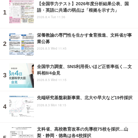
【全国学力テスト】2026年度分析結果公表、国
語・英語に共通の弱点は「根拠を示す力」
2026.8.4 Tue 11:36
栄養教諭の専門性を生かす食育推進、文科省が事
業公募
2026.8.5 Wed 11:45
全国学力調査、SNS利用長いほど正答率低く…文
科相8/4会見
2026.8.5 Wed 11:15
先端研究基盤刷新事業、北大や早大など19件採択
2026.8.3 Mon 18:15
文科省、高校教育改革の先導校75校を採択…山
梨・静岡・徳島は各4校採択