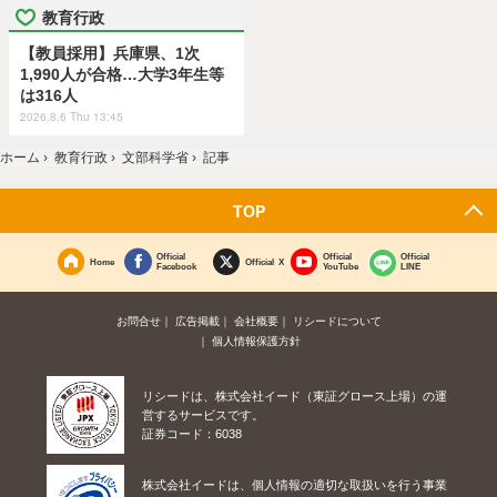
教育行政
【教員採用】兵庫県、1次
1,990人が合格…大学3年生等
は316人
2026.8.6 Thu 13:45
ホーム
›
教育行政
›
文部科学省
›
記事
TOP
Official
Official
Official
Home
Official X
Facebook
YouTube
LINE
お問合せ
広告掲載
会社概要
リシードについて
個人情報保護方針
リシードは、株式会社イード（東証グロース上場）の運
営するサービスです。
証券コード：6038
株式会社イードは、個人情報の適切な取扱いを行う事業