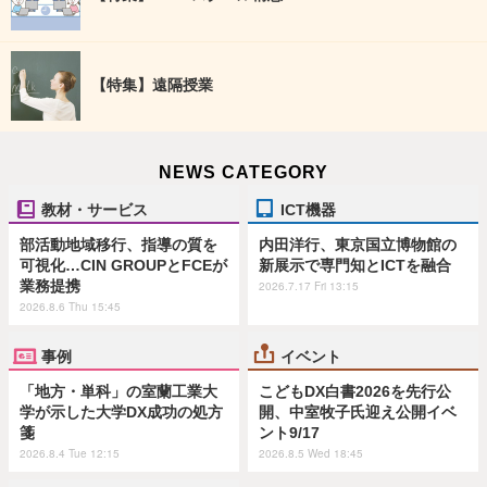
【特集】遠隔授業
NEWS CATEGORY
教材・サービス
ICT機器
部活動地域移行、指導の質を
内田洋行、東京国立博物館の
可視化…CIN GROUPとFCEが
新展示で専門知とICTを融合
業務提携
2026.7.17 Fri 13:15
2026.8.6 Thu 15:45
事例
イベント
「地方・単科」の室蘭工業大
こどもDX白書2026を先行公
学が示した大学DX成功の処方
開、中室牧子氏迎え公開イベ
箋
ント9/17
2026.8.4 Tue 12:15
2026.8.5 Wed 18:45