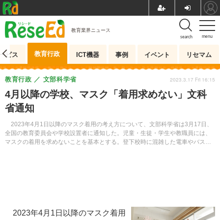
教育業界ニュース
menu
search
教育行政
ービス
ICT機器
事例
イベント
リセマム
教育行政
文部科学省
2023.3.17 Fri 16:15
4月以降の学校、マスク「着用求めない」文科
省通知
2023年4月1日以降のマスク着用の考え方について、文部科学省は3月17日、
全国の教育委員会や学校設置者に通知した。児童・生徒・学生や教職員には、
マスクの着用を求めないことを基本とする。登下校時に混雑した電車やバスを
利用する場合等は、着用を推奨する。
2023年4月1日以降のマスク着用