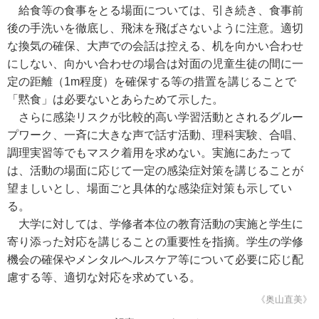
給食等の食事をとる場面については、引き続き、食事前
後の手洗いを徹底し、飛沫を飛ばさないように注意。適切
な換気の確保、大声での会話は控える、机を向かい合わせ
にしない、向かい合わせの場合は対面の児童生徒の間に一
定の距離（1m程度）を確保する等の措置を講じることで
「黙食」は必要ないとあらためて示した。
さらに感染リスクが比較的高い学習活動とされるグルー
プワーク、一斉に大きな声で話す活動、理科実験、合唱、
調理実習等でもマスク着用を求めない。実施にあたって
は、活動の場面に応じて一定の感染症対策を講じることが
望ましいとし、場面ごと具体的な感染症対策も示してい
る。
大学に対しては、学修者本位の教育活動の実施と学生に
寄り添った対応を講じることの重要性を指摘。学生の学修
機会の確保やメンタルヘルスケア等について必要に応じ配
慮する等、適切な対応を求めている。
《奥山直美》