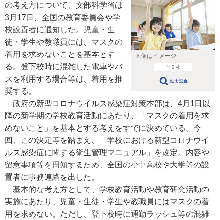
の考え方について、文部科学省は
3月17日、全国の教育委員会や学
校設置者に通知した。児童・生
徒・学生や教職員には、マスクの
着用を求めないことを基本とす
画像はイメージ
る。登下校時に混雑した電車やバ
全 2 枚
スを利用する場合等は、着用を推
拡大写真
奨する。
政府の新型コロナウイルス感染症対策本部は、4月1日以
降の新学期の学校教育活動にあたり、「マスクの着用を求
めないこと」を基本とする考えをすでに決めている。今
回、この決定等を踏まえ、「学校における新型コロナウイ
ルス感染症に関する衛生管理マニュアル」を改定。内容や
留意事項等を周知するため、全国の小中高校や大学等の設
置者に事務連絡を出した。
基本的な考え方として、学校教育活動や教育研究活動の
実施にあたり、児童・生徒・学生や教職員にはマスクの着
用を求めない。ただし、登下校時に通勤ラッシュ等の混雑