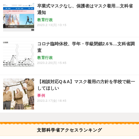
卒業式マスクなし、保護者はマスク着用…文科省
通知
教育行政
2023.2.13(月) 13:15
コロナ臨時休校、学年・学級閉鎖2.6％…文科省調
査
教育行政
2023.2.20(月) 15:45
【相談対応Q＆A】マスク着用の方針を学校で統一
してほしい
事例
2023.2.17(金) 18:45
文部科学省アクセスランキング