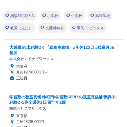
相談対応Q＆A
小学校
中学校
高等学校
教員（先生）
文部科学省
事例 トピックス
大阪限定/未経験OK 「総務事務職」#年休125日 #残業月5h
程度
株式会社マイナビワークス
大阪府
月給19万8,000円～
正社員
学習塾の教室長候補/町田/学習塾SPRIXの教室長候補/業界未
経験OK/完全週休2日/賞与年2回
株式会社スプリックス
東京都
月給28万5,000円～