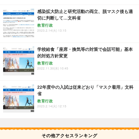
感染拡大防止と研究活動の両立、脱マスク後も適
切に判断して…文科省
教育行政
2023.2.14(火) 13:15
学校給食「座席・換気等の対策で会話可能」基本
的対処方針変更
教育行政
2022.11.30(水) 10:45
22年度中の入試は従来どおり「マスク着用」文科
省
教育行政
2023.2.14(火) 12:15
その他アクセスランキング