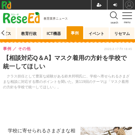
教育業界ニュース
menu
search
事例
ービス
教育行政
ICT機器
イベント
リセマム
事例
その他
2023.2.17 Fri 18:45
【相談対応Q＆A】マスク着用の方針を学校で
統一してほしい
クラス担任として豊富な経験がある鈴木邦明氏に、学校へ寄せられるさまざ
まな相談に対応する際のポイントを聞いた。第119回のテーマは「マスク着用
の方針を学校で統一してほしい」。
学校に寄せられるさまざまな相