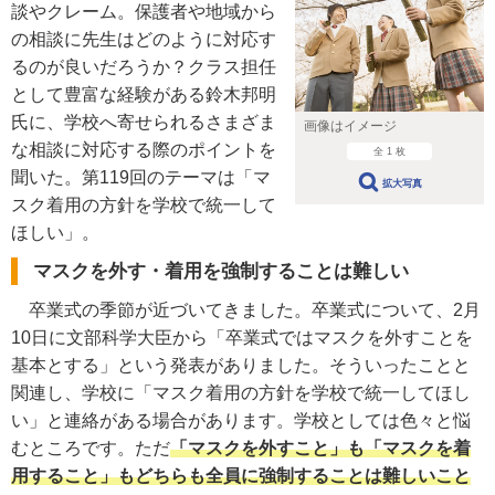
談やクレーム。保護者や地域から
の相談に先生はどのように対応す
るのが良いだろうか？クラス担任
として豊富な経験がある鈴木邦明
氏に、学校へ寄せられるさまざま
画像はイメージ
な相談に対応する際のポイントを
全 1 枚
聞いた。第119回のテーマは「マ
拡大写真
スク着用の方針を学校で統一して
ほしい」。
マスクを外す・着用を強制することは難しい
卒業式の季節が近づいてきました。卒業式について、2月
10日に文部科学大臣から「卒業式ではマスクを外すことを
基本とする」という発表がありました。そういったことと
関連し、学校に「マスク着用の方針を学校で統一してほし
い」と連絡がある場合があります。学校としては色々と悩
むところです。ただ
「マスクを外すこと」も「マスクを着
用すること」もどちらも全員に強制することは難しいこと