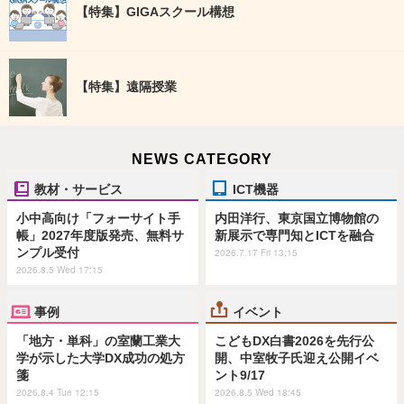
【特集】GIGAスクール構想
【特集】遠隔授業
NEWS CATEGORY
教材・サービス
ICT機器
小中高向け「フォーサイト手
内田洋行、東京国立博物館の
帳」2027年度版発売、無料サ
新展示で専門知とICTを融合
ンプル受付
2026.7.17 Fri 13:15
2026.8.5 Wed 17:15
事例
イベント
「地方・単科」の室蘭工業大
こどもDX白書2026を先行公
学が示した大学DX成功の処方
開、中室牧子氏迎え公開イベ
箋
ント9/17
2026.8.4 Tue 12:15
2026.8.5 Wed 18:45