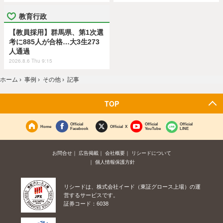
教育行政
【教員採用】群馬県、第1次選
考に885人が合格…大3生273
人通過
2026.8.6 Thu 9:15
ホーム
›
事例
›
その他
›
記事
TOP
Official
Official
Official
Home
Official X
Facebook
YouTube
LINE
お問合せ
広告掲載
会社概要
リシードについて
個人情報保護方針
リシードは、株式会社イード（東証グロース上場）の運
営するサービスです。
証券コード：6038