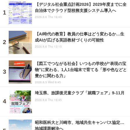
【デジタル社会重点計画2026】2029年度までに全
自治体でクラウド型校務支援システム導入へ
2026.8.6 Thu 16:45
【AI時代の教育】教員の仕事はどう変わるか…生
成AIが広げる英語教材づくりの可能性
2026.8.6 Thu 13:15
【図工でつながる社会】いつもの学校が“表現の宝
物”に変わる、1人1台端末で育てる「形や色などと
豊かに関わる力」
2026.8.5 Wed 9:45
埼玉県、放課後児童クラブ「就職フェア」9-11月
2026.8.6 Thu 16:45
昭和医科大と川崎市、地域共生キャンパス協定…
地域課題解決へ