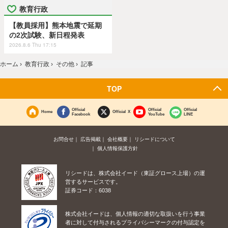
教育行政
【教員採用】熊本地震で延期
の2次試験、新日程発表
2026.8.6 Thu 17:15
ホーム
›
教育行政
›
その他
›
記事
TOP
Official
Official
Official
Home
Official X
Facebook
YouTube
LINE
お問合せ
広告掲載
会社概要
リシードについて
個人情報保護方針
リシードは、株式会社イード（東証グロース上場）の運
営するサービスです。
証券コード：6038
株式会社イードは、個人情報の適切な取扱いを行う事業
者に対して付与されるプライバシーマークの付与認定を