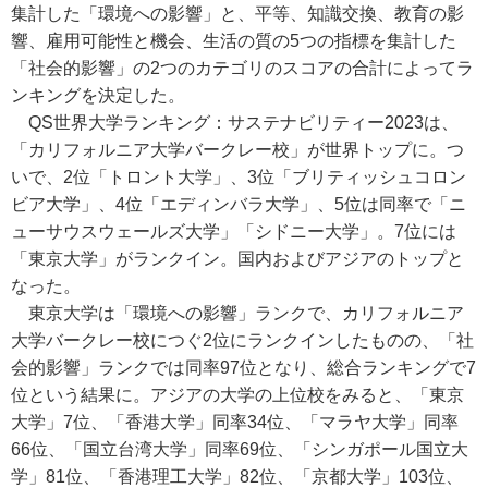
集計した「環境への影響」と、平等、知識交換、教育の影
響、雇用可能性と機会、生活の質の5つの指標を集計した
「社会的影響」の2つのカテゴリのスコアの合計によってラ
ンキングを決定した。
QS世界大学ランキング：サステナビリティー2023は、
「カリフォルニア大学バークレー校」が世界トップに。つ
いで、2位「トロント大学」、3位「ブリティッシュコロン
ビア大学」、4位「エディンバラ大学」、5位は同率で「ニ
ューサウスウェールズ大学」「シドニー大学」。7位には
「東京大学」がランクイン。国内およびアジアのトップと
なった。
東京大学は「環境への影響」ランクで、カリフォルニア
大学バークレー校につぐ2位にランクインしたものの、「社
会的影響」ランクでは同率97位となり、総合ランキングで7
位という結果に。アジアの大学の上位校をみると、「東京
大学」7位、「香港大学」同率34位、「マラヤ大学」同率
66位、「国立台湾大学」同率69位、「シンガポール国立大
学」81位、「香港理工大学」82位、「京都大学」103位、