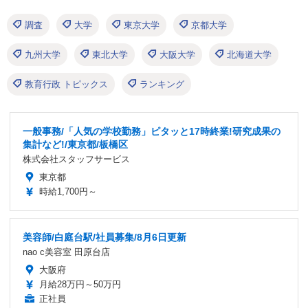
調査
大学
東京大学
京都大学
九州大学
東北大学
大阪大学
北海道大学
教育行政 トピックス
ランキング
一般事務/「人気の学校勤務」ピタッと17時終業!研究成果の
集計など!/東京都/板橋区
株式会社スタッフサービス
東京都
時給1,700円～
美容師/白庭台駅/社員募集/8月6日更新
nao c美容室 田原台店
大阪府
月給28万円～50万円
正社員