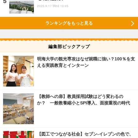
2025.9.17 Wed 10:45
ランキングをもっと見る
編集部ピックアップ
明海大学の観光専攻はなぜ就職に強い？100％を支
える実践教育とインターン
【教師への扉】教員採用試験はどう変わるの
か？ 一般教養縮小とSPI導入、面接重視の時代
【図工でつながる社会】セブン‐イレブンの色で、