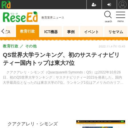
教育業界ニュース
menu
search
教育行政
ービス
ICT機器
事例
イベント
リセマム
教育行政
その他
2022.11.4 Fri 15:45
QS世界大学ランキング、初のサスティナビリ
ティー国内トップは東大7位
クアクアレリ・シモンズ（Quacquarelli Symonds：QS）は2022年10月26
日、初のQS世界大学ランキング：サステナビリティー2023を発表した。国内
大学最高位となったのは東京大学の7位。ランキング1位はアメリカのカリフォ
ルニア大学バークレー校だった。
クアクアレリ・シモンズ