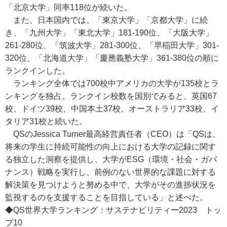
「北京大学」同率118位が続いた。
また、日本国内では、「東京大学」「京都大学」に続
き、「九州大学」「東北大学」181-190位、「大阪大学」
261-280位、「筑波大学」281-300位、「早稲田大学」301-
320位、「北海道大学」「慶應義塾大学」361-380位の順に
ランクインした。
ランキング全体では700校中アメリカの大学が135校とラ
ンキングを独占。ランクイン校数を国別でみると、英国67
校、ドイツ39校、中国本土37校、オーストラリア33校、イ
タリア31校と続いた。
QSのJessica Turner最高経営責任者（CEO）は「QSは、
将来の学生に持続可能性の向上における大学の記録に関す
る独立した洞察を提供し、大学がESG（環境・社会・ガバ
ナンス）戦略を実行し、前例のない世界的な課題に対する
解決策を見つけようと努める中で、大学がその進捗状況を
監視するのを支援することを目指している」と述べた。
◆QS世界大学ランキング：サステナビリティー2023 トッ
プ10