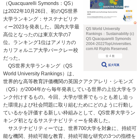
（Quacquarelli Symonds：QS）
は2022年10月26日、初のQS世界
大学ランキング：サステナビリテ
ィー2023を発表した。国内大学最
QS World University
Rankings：Sustainability (c)
高位となったのは東京大学の7
QS Quacquarelli Symonds
位。ランキング1位はアメリカの
2004-2022TopUniversities.
com All Rights Reserved.
カリフォルニア大学バークレー校
全 4 枚
だった。
QS世界大学ランキング（QS
拡大写真
World University Rankings）は、
世界的な高等教育評価機関の英国クアクアレリ・シモンズ
（QS）が2004年から毎年発表している世界の上位大学をラ
ンク付けするもの。今回、大学が世界でもっとも差し迫っ
た環境および社会問題に取り組むためにどのように行動し
ているかを評価する新しい枠組みとして、QS世界大学ラン
キング初となるサステナビリティーを発表した。
サステナビリティーでは、世界700大学を対象に、持続可
能な機関、持続可能な教育、持続可能な研究の3つの指標を