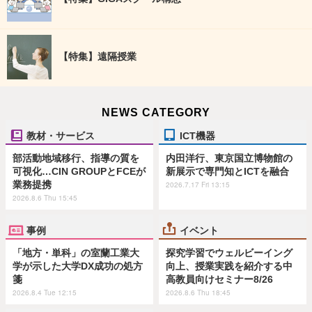
【特集】遠隔授業
NEWS CATEGORY
教材・サービス
ICT機器
部活動地域移行、指導の質を
内田洋行、東京国立博物館の
可視化…CIN GROUPとFCEが
新展示で専門知とICTを融合
業務提携
2026.7.17 Fri 13:15
2026.8.6 Thu 15:45
事例
イベント
「地方・単科」の室蘭工業大
探究学習でウェルビーイング
学が示した大学DX成功の処方
向上、授業実践を紹介する中
箋
高教員向けセミナー8/26
2026.8.4 Tue 12:15
2026.8.6 Thu 18:45