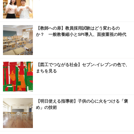
【教師への扉】教員採用試験はどう変わるの
か？ 一般教養縮小とSPI導入、面接重視の時代
【図工でつながる社会】セブン‐イレブンの色で、
まちを見る
【明日使える指導術】子供の心に火をつける「褒
め」の技術