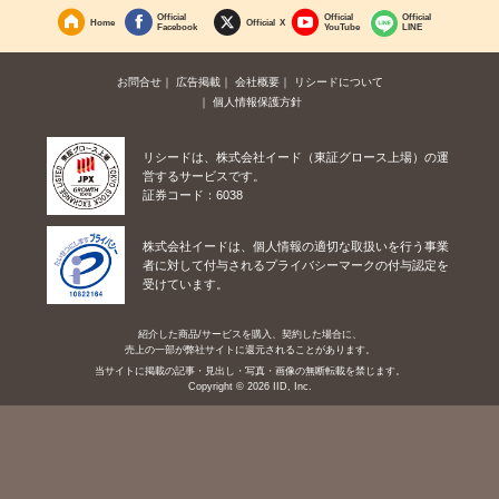
Official
Official
Official
Home
Official X
Facebook
YouTube
LINE
お問合せ
広告掲載
会社概要
リシードについて
個人情報保護方針
リシードは、株式会社イード（東証グロース上場）の運
営するサービスです。
証券コード：6038
株式会社イードは、個人情報の適切な取扱いを行う事業
者に対して付与されるプライバシーマークの付与認定を
受けています。
紹介した商品/サービスを購入、契約した場合に、
売上の一部が弊社サイトに還元されることがあります。
当サイトに掲載の記事・見出し・写真・画像の無断転載を禁じます。
Copyright © 2026 IID, Inc.