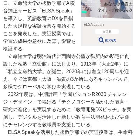
日、立命館大学の複数学部でAI発
音矯正サービス「ELSA Speak」
を導入し、英語教育のDXを目指
ELSA Japan
した大規模な実証授業を開始する
全 2 枚
ことを発表した。実証授業では、
学習の成果や意欲に及ぼす影響を
拡大写真
検証する。
立命館大学は明治時代に西園寺公望が御所内の邸宅に創
設した私塾「立命館」にはじまり、1913年（大正2年）に
「私立立命館大学」が誕生。2020年には創立120周年を迎
え、今では京都・大阪・滋賀の3か所にあるキャンパスで、
多様でグローバルな学びを実現している。
2022年度は、中期計画「学園ビジョンR2030 チャレン
ジ・デザイン」で掲げる「テクノロジーを活かした教育・
研究の進化」を実現するために「教育開発DXピッチ」を実
施し、デジタルを活用した新しい教育手法開発および実践
にチャレンジする教職員を支援している。
ELSA Speakを活用した複数学部での実証授業は、生命科