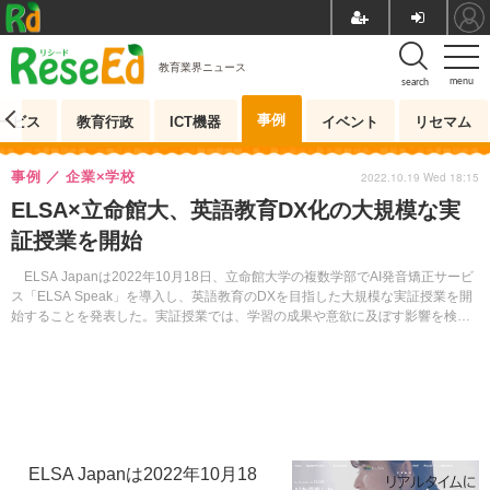
教育業界ニュース
menu
search
事例
ービス
教育行政
ICT機器
イベント
リセマム
事例
企業×学校
2022.10.19 Wed 18:15
ELSA×立命館大、英語教育DX化の大規模な実
証授業を開始
ELSA Japanは2022年10月18日、立命館大学の複数学部でAI発音矯正サービ
ス「ELSA Speak」を導入し、英語教育のDXを目指した大規模な実証授業を開
始することを発表した。実証授業では、学習の成果や意欲に及ぼす影響を検証
する。
ELSA Japanは2022年10月18