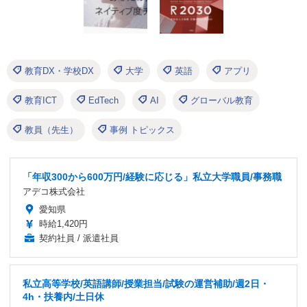
教育DX・学校DX
大学
英語
アプリ
教育ICT
EdTech
AI
グローバル教育
教員（先生）
事例 トピックス
「年収300から600万円/経験に応じる」私立大学職員/事務職
アデコ株式会社
愛知県
時給1,420円
契約社員 / 派遣社員
私立高等学校/英語講師/授業担当/試験の運営補助/週2日・
4h・扶養内/土日休