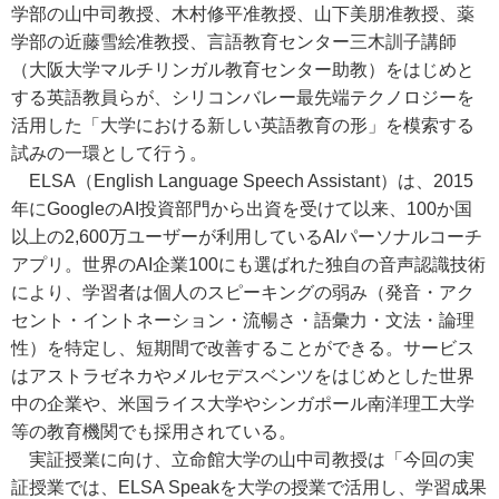
学部の山中司教授、木村修平准教授、山下美朋准教授、薬
学部の近藤雪絵准教授、言語教育センター三木訓子講師
（大阪大学マルチリンガル教育センター助教）をはじめと
する英語教員らが、シリコンバレー最先端テクノロジーを
活用した「大学における新しい英語教育の形」を模索する
試みの一環として行う。
ELSA（English Language Speech Assistant）は、2015
年にGoogleのAI投資部門から出資を受けて以来、100か国
以上の2,600万ユーザーが利用しているAIパーソナルコーチ
アプリ。世界のAI企業100にも選ばれた独自の音声認識技術
により、学習者は個人のスピーキングの弱み（発音・アク
セント・イントネーション・流暢さ・語彙力・文法・論理
性）を特定し、短期間で改善することができる。サービス
はアストラゼネカやメルセデスベンツをはじめとした世界
中の企業や、米国ライス大学やシンガポール南洋理工大学
等の教育機関でも採用されている。
実証授業に向け、立命館大学の山中司教授は「今回の実
証授業では、ELSA Speakを大学の授業で活用し、学習成果