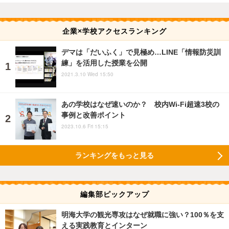
企業×学校アクセスランキング
デマは「だいふく」で見極め…LINE「情報防災訓
練」を活用した授業を公開
2021.3.10 Wed 15:50
あの学校はなぜ速いのか？ 校内Wi-Fi超速3校の
事例と改善ポイント
2023.10.6 Fri 15:15
ランキングをもっと見る
編集部ピックアップ
明海大学の観光専攻はなぜ就職に強い？100％を支
える実践教育とインターン