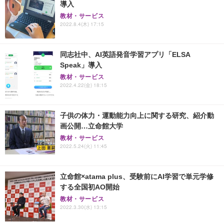
導入
教材・サービス
2022.8.4(木) 17:15
同志社中、AI英語発音学習アプリ「ELSA
Speak」導入
教材・サービス
2022.4.22(金) 18:15
子供の体力・運動能力向上に関する研究、紹介動
画公開…立命館大学
教材・サービス
2022.5.24(火) 11:45
立命館×atama plus、受験前にAI学習で単元学修
する全国初AO開始
教材・サービス
2022.3.30(水) 13:15