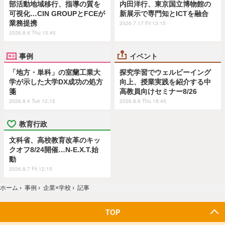
部活動地域移行、指導の質を
内田洋行、東京国立博物館の
可視化…CIN GROUPとFCEが
新展示で専門知とICTを融合
業務提携
2026.7.17 Fri 13:15
2026.8.6 Thu 15:45
事例
イベント
「地方・単科」の室蘭工業大
探究学習でウェルビーイング
学が示した大学DX成功の処方
向上、授業実践を紹介する中
箋
高教員向けセミナー8/26
2026.8.4 Tue 12:15
2026.8.6 Thu 18:45
教育行政
文科省、高校教育改革のキッ
クオフ8/24開催…N-E.X.T.始
動
2026.8.7 Fri 12:15
ホーム
›
事例
›
企業×学校
›
記事
TOP