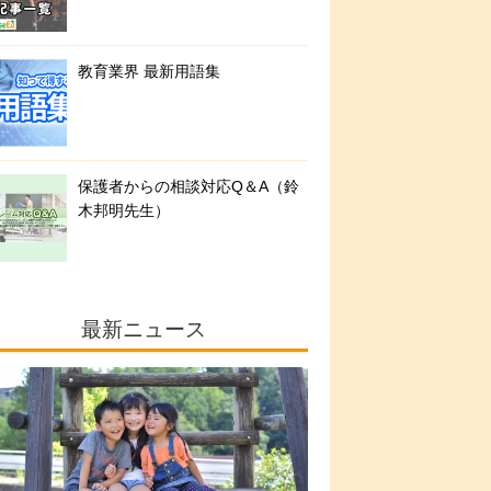
教育業界 最新用語集
保護者からの相談対応Q＆A（鈴
木邦明先生）
最新ニュース