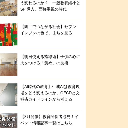
う変わるのか？ 一般教養縮小と
SPI導入、面接重視の時代
【図工でつながる社会】セブン‐
イレブンの色で、まちを見る
【明日使える指導術】子供の心に
火をつける「褒め」の技術
【AI時代の教育】生成AIは教育現
場をどう変えるのか、OECDと文
科省ガイドラインから考える
【8月開催】教育関係者必見！イ
ベント情報記事一覧はこちら