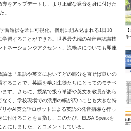
指導をアップデートし、より正確な発音を身に付けた
った。
学習進捗を常に可視化。個別に組み込まれる1日10
【
る
に学習することができる。世界最先端のAI音声認識技
ントネーションやアクセント、流暢さについても即座
諭は「単語や英文においてどの部分を直せば良いの
感することで、英語を学ぶ生徒たちにとってのモチベ
います。さらに、授業で扱う単語や英文を教員があら
でなく、学校現場での活用の幅が広いことも大きな特
アプリやAI英会話ロボットによる英語の発音指導を行っ
付けることを目指し、このたび、ELSA Speakを
ことにしました」とコメントしている。