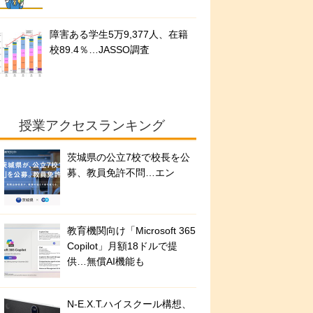
障害ある学生5万9,377人、在籍
校89.4％…JASSO調査
授業アクセスランキング
茨城県の公立7校で校長を公
募、教員免許不問…エン
教育機関向け「Microsoft 365
Copilot」月額18ドルで提
供…無償AI機能も
N-E.X.T.ハイスクール構想、