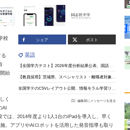
学校
シェア
ポスト
英語
する
指
【全国学力テスト】2026年度分析結果公表、国語・英語に共通の弱点は「根拠を示す力」
を開始
【教員採用】茨城県、スペシャリスト・離職者対象の特別選考…出願8/21まで
全国学テのCSVレイアウト公開、情報モラル学習リンク集…教育業界ニュースまとめ読み
正しく
編集部にメッセージを送る
AI
は、2014年度より1人1台のiPadを導入し、早く
実施。アプリやAIロボットを活用した発音指導も取り