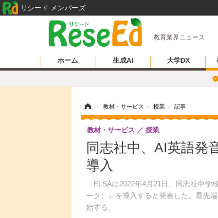
リシード メンバーズ
教育業界ニュース
ホーム
生成AI
大学DX
ホーム
›
教材・サービス
›
授業
›
記事
教材・サービス
授業
同志社中、AI英語発音
導入
ELSAは2022年4月21日、同志社中学
ーク）」を導入すると発表した。最先端
始する。