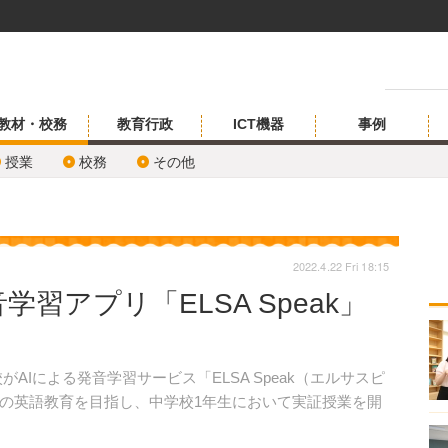
教材・校務
教育行政
ICT機器
事例
授業
校務
その他
2022.4.22 Fri 18:15
学習アプリ「ELSA Speak」
校がAIによる発音学習サービス「ELSA Speak（エルサスピ
の英語教育を目指し、中学校1年生において実証授業を開