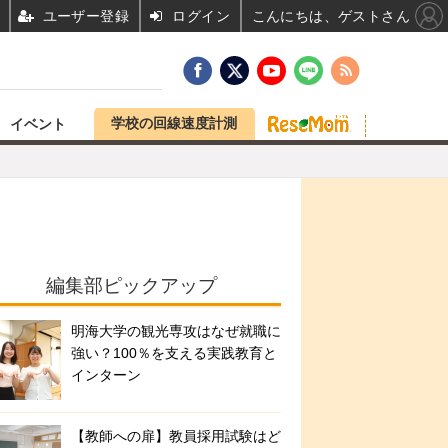
ユーザー登録
ログイン
こんにちは、ゲストさん
学校の回線速度計測
イベント
編集部ピックアップ
明海大学の観光専攻はなぜ就職に
強い？100％を支える実践教育と
インターン
【教師への扉】教員採用試験はど