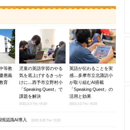
中等教
児童の英語学習のやる
英語が伝わることを実
慶應義
気を底上げするきっか
感…多摩市立北諏訪小
教育
けに…西予市立野村小
が取り組むAI搭載
「Speaking Quest」で
「Speaking Quest」の
課題を解決
活用と効果
2022.3.3 Thu 15:20
2022.3.3 Thu 16:20
情認識AI導入
2022.3.22 Tue 12:20