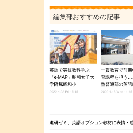
編集部おすすめの記事
英語で実技教科学ぶ
一貫教育で前期
「e-MAP」昭和女子大
育課程を担う…
学附属昭和小
塾普通部の英語
2022.4.22 Fri 15:15
2022.4.13 Wed 11:45
進研ゼミ、英語オプション教材に表情・感