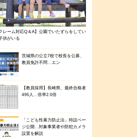
クレーム対応Q＆A】公園でいたずらをしてい
子供がいる
茨城県の公立7校で校長を公募、
教員免許不問…エン
【教員採用】長崎県、最終合格者
495人…倍率2.0倍
「こども性暴力防止法」特設ペー
ジ公開…対象事業者や防犯カメラ
設置を解説