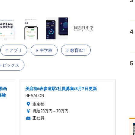
アプリ
中学校
教育ICT
トピックス
動画
美容師/表参道駅/社員募集/8月7日更新
経験
RESALON
東京都
月給23万円～70万円
正社員