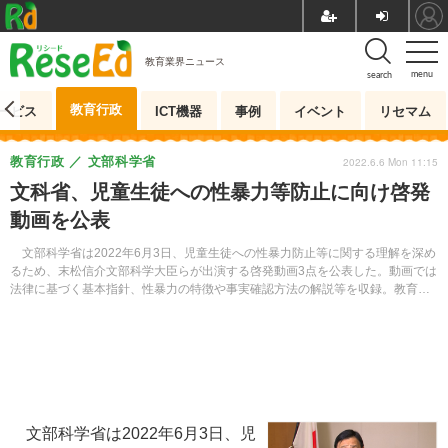
教育業界ニュース
menu
search
教育行政
ービス
ICT機器
事例
イベント
リセマム
教育行政
文部科学省
2022.6.6 Mon 11:15
文科省、児童生徒への性暴力等防止に向け啓発
動画を公表
文部科学省は2022年6月3日、児童生徒への性暴力防止等に関する理解を深め
るため、末松信介文部科学大臣らが出演する啓発動画3点を公表した。動画では
法律に基づく基本指針、性暴力の特徴や事実確認方法の解説等を収録。教育委
員会や大学等に積極的な活用を要請した。
文部科学省は2022年6月3日、児