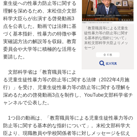
童生徒への性暴力防止等に関する
理解を深めるため、末松信介文部
科学大臣らが出演する啓発動画3
点を公表した。動画では法律に基
「教育職員等による児童生
徒性暴力等の防止等に関す
づく基本指針、性暴力の特徴や事
る基本的な指針について」
実確認方法の解説等を収録。教育
末松文部科学大臣よりメッ
セージ
委員会や大学等に積極的な活用を
全 4 枚
要請した。
拡大写真
文部科学省は「教育職員等によ
る児童生徒性暴力等の防止等に関する法律（2022年4月施
行）」を受け、児童生徒性暴力等の防止等に関する理解を
深めるための啓発動画3点を制作し、YouTube文部科学省チ
ャンネルで公表した。
1つ目の動画は、「教育職員等による児童生徒性暴力等の
防止等に関する基本的な指針について」。末松文部科学大
臣より、現職教員や学校関係者等に対しメッセージを伝え