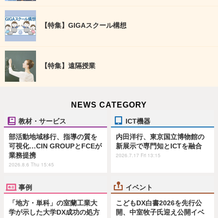
【特集】GIGAスクール構想
【特集】遠隔授業
NEWS CATEGORY
教材・サービス
ICT機器
部活動地域移行、指導の質を
内田洋行、東京国立博物館の
可視化…CIN GROUPとFCEが
新展示で専門知とICTを融合
業務提携
2026.7.17 Fri 13:15
2026.8.6 Thu 15:45
事例
イベント
「地方・単科」の室蘭工業大
こどもDX白書2026を先行公
学が示した大学DX成功の処方
開、中室牧子氏迎え公開イベ