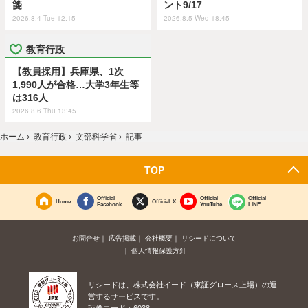
箋
ント9/17
2026.8.4 Tue 12:15
2026.8.5 Wed 18:45
教育行政
【教員採用】兵庫県、1次
1,990人が合格…大学3年生等
は316人
2026.8.6 Thu 13:45
ホーム
›
教育行政
›
文部科学省
›
記事
TOP
Official
Official
Official
Home
Official X
Facebook
YouTube
LINE
お問合せ
広告掲載
会社概要
リシードについて
個人情報保護方針
リシードは、株式会社イード（東証グロース上場）の運
営するサービスです。
証券コード：6038