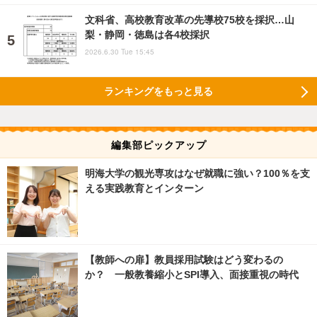
文科省、高校教育改革の先導校75校を採択…山
梨・静岡・徳島は各4校採択
2026.6.30 Tue 15:45
ランキングをもっと見る
編集部ピックアップ
明海大学の観光専攻はなぜ就職に強い？100％を支
える実践教育とインターン
【教師への扉】教員採用試験はどう変わるの
か？ 一般教養縮小とSPI導入、面接重視の時代