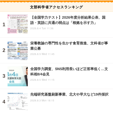
文部科学省アクセスランキング
【全国学力テスト】2026年度分析結果公表、国
語・英語に共通の弱点は「根拠を示す力」
2026.8.4 Tue 11:36
栄養教諭の専門性を生かす食育推進、文科省が事
業公募
2026.8.5 Wed 11:45
全国学力調査、SNS利用長いほど正答率低く…文
科相8/4会見
2026.8.5 Wed 11:15
先端研究基盤刷新事業、北大や早大など19件採択
2026.8.3 Mon 18:15