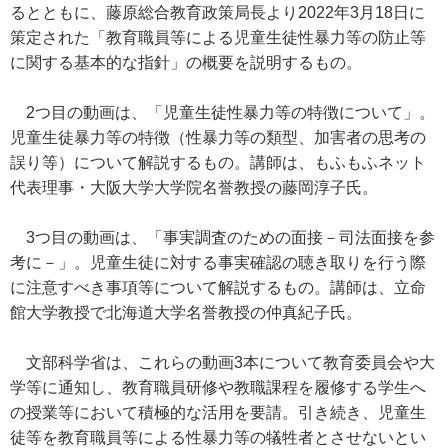
るとともに、藤原総合教育政策局長より2022年3月18日に
策定された「教育職員等による児童生徒性暴力等の防止等
に関する基本的な指針」の概要を説明するもの。
2つ目の動画は、「児童生徒性暴力等の特徴について」。
児童生徒暴力等の特徴（性暴力等の類型、加害者の思考の
誤り等）について解説するもの。講師は、もふもふネット
代表理事・大阪大学大学院名誉教授の藤岡淳子氏。
3つ目の動画は、「事実調査のための面接－司法面接を参
考に－」。児童生徒に対する事実確認の聴き取りを行う際
に注意すべき事項等について解説するもの。講師は、立命
館大学教授で北海道大学名誉教授の仲真紀子氏。
文部科学省は、これらの動画3本について教育委員会や大
学等に通知し、教育職員研修や教職課程を履修する学生へ
の授業等において積極的な活用を要請。引き続き、児童生
徒等を教育職員等による性暴力等の犠牲者とさせないとい