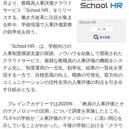
月より、教職員人事評価クラウド
サービス「School HR」をリリー
スする。働き方改革に注目が集ま
School HR
る昨今、学校現場で人事評価業務
全 2 枚
の効率化を担う。
拡大写真
「School HR」は、学校向けの
人事制度構築支援の実績、ノウハウを結集して開発された
クラウドサービス。複雑な教職員の人事評価の機能をシス
テム化し、制度運用の一元化、効率化、結果の一覧化を実
現する一方で、目標意識の向上、職務の可視化、双方向の
コミュニケーションの活性化等の人事評価の利点を引き出
す仕組みとなる。
ブレインアカデミーでは2020年、「教員の人事評価とそ
のテクノロジーの活用」について調査を実施したところ、
71.4％の学校が「人事評価のテクノロジー」に高い関心を
示していることがわかった。今後の学校における「クラウ