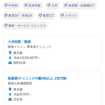
中学校
高等学校
大学
保育園・幼稚園ICT
教育DX・学校DX
教育ICT
クラウド
教材・サービス トピックス
小児科医・医師
晴海トリトン 夢未来クリニック
東京都
月給116万6,667円～
契約社員
助産師/クリニック/4週8休以上, 2交代制
産婦人科瀬尾医院
東京都
月給25万円～
正社員