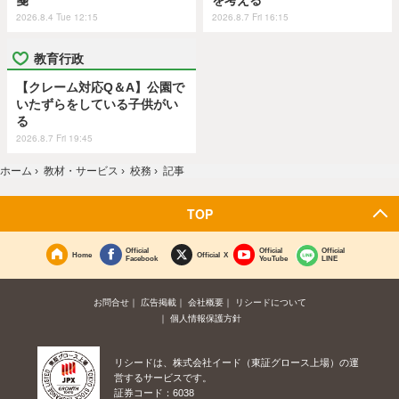
箋
を考える
2026.8.4 Tue 12:15
2026.8.7 Fri 16:15
教育行政
【クレーム対応Q＆A】公園で
いたずらをしている子供がい
る
2026.8.7 Fri 19:45
ホーム
›
教材・サービス
›
校務
›
記事
TOP
Official
Official
Official
Home
Official X
Facebook
YouTube
LINE
お問合せ
広告掲載
会社概要
リシードについて
個人情報保護方針
リシードは、株式会社イード（東証グロース上場）の運
営するサービスです。
証券コード：6038