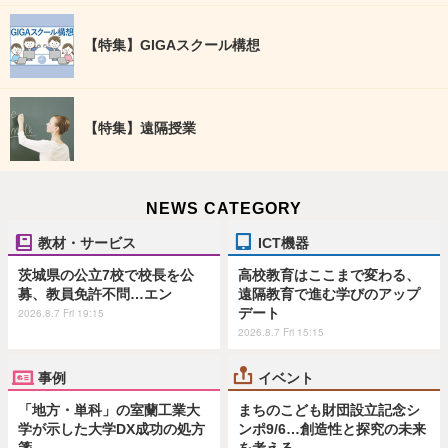
【特集】GIGAスクール構想
【特集】遠隔授業
NEWS CATEGORY
教材・サービス
ICT機器
茨城県の公立7校で校長を公
高校教育はここまで変わる、
募、教員免許不問…エン
遠隔教育で進む学びのアップ
デート
2026.8.7 Fri 19:15
2026.8.7 Fri 15:15
事例
イベント
「地方・単科」の室蘭工業大
まちのこども財団設立記念シ
学が示した大学DX成功の処方
ンポ9/6…創造性と探究の未来