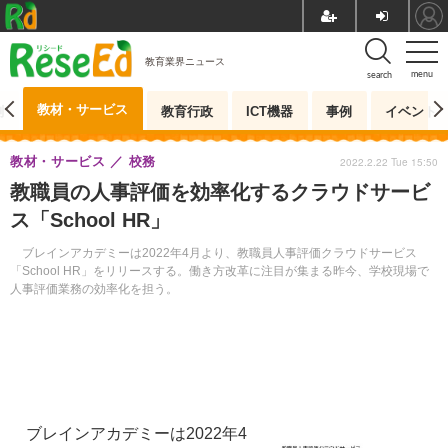
教育業界ニュース
menu
search
教材・サービス
測
教育行政
ICT機器
事例
イベント
教材・サービス
校務
2022.2.22 Tue 15:50
教職員の人事評価を効率化するクラウドサービ
ス「School HR」
ブレインアカデミーは2022年4月より、教職員人事評価クラウドサービス
「School HR」をリリースする。働き方改革に注目が集まる昨今、学校現場で
人事評価業務の効率化を担う。
ブレインアカデミーは2022年4