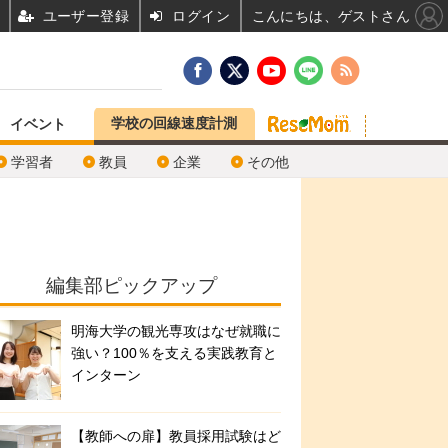
ユーザー登録
ログイン
こんにちは、ゲストさん
学校の回線速度計測
イベント
学習者
教員
企業
その他
編集部ピックアップ
明海大学の観光専攻はなぜ就職に
強い？100％を支える実践教育と
インターン
【教師への扉】教員採用試験はど