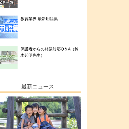
教育業界 最新用語集
保護者からの相談対応Q＆A（鈴
木邦明先生）
最新ニュース