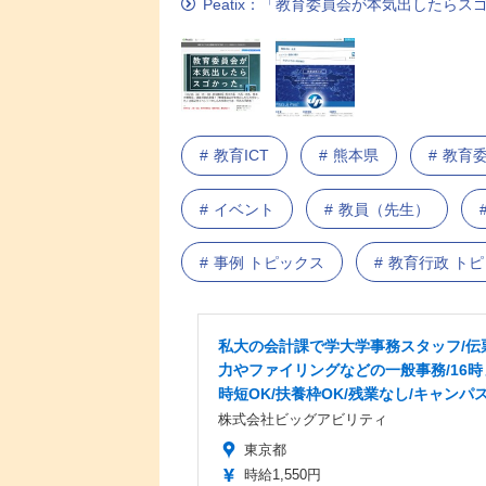
Peatix：「教育委員会が本気出したら
教育ICT
熊本県
教育
イベント
教員（先生）
事例 トピックス
教育行政 ト
私大の会計課で学大学事務スタッフ/伝
力やファイリングなどの一般事務/16時
時短OK/扶養枠OK/残業なし/キャンパ
株式会社ビッグアビリティ
東京都
時給1,550円