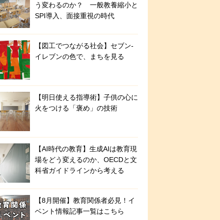
う変わるのか？ 一般教養縮小と
SPI導入、面接重視の時代
【図工でつながる社会】セブン‐
イレブンの色で、まちを見る
【明日使える指導術】子供の心に
火をつける「褒め」の技術
【AI時代の教育】生成AIは教育現
場をどう変えるのか、OECDと文
科省ガイドラインから考える
【8月開催】教育関係者必見！イ
ベント情報記事一覧はこちら