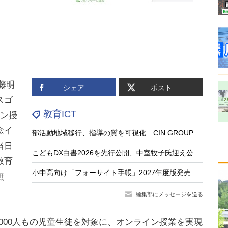
藤明
シェア
ポスト
スゴ
教育ICT
イン授
念イ
部活動地域移行、指導の質を可視化…CIN GROUPとFCEが業務提携
当日
こどもDX白書2026を先行公開、中室牧子氏迎え公開イベント9/17
教育
小中高向け「フォーサイト手帳」2027年度版発売、無料サンプル受付
無
編集部にメッセージを送る
000人もの児童生徒を対象に、オンライン授業を実現