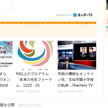
Sponsored by
すら
50以上のプログラム
学校の機能をオンライ
のオン
「未来の先生フォーラ
ン化、宝仙学園小学校
/16
ム」11/22・23
の軌跡…iTeachers TV
2020.9.1 Tue 16:15
2020.9.30 Wed 19:20
F版を公開
2020.6.12 Fri 13:50