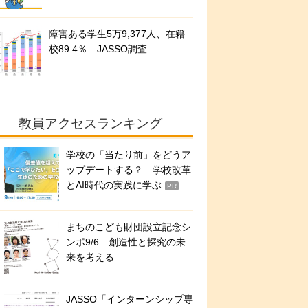
障害ある学生5万9,377人、在籍
校89.4％…JASSO調査
教員アクセスランキング
学校の「当たり前」をどうア
ップデートする？ 学校改革
とAI時代の実践に学ぶ
PR
まちのこども財団設立記念シ
ンポ9/6…創造性と探究の未
来を考える
JASSO「インターンシップ専