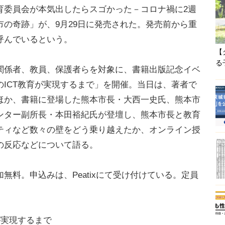
育委員会が本気出したらスゴかった－コロナ禍に2週
の奇跡」が、9月29日に発売された。発売前から重
呼んでいるという。
【
る
係者、教員、保護者らを対象に、書籍出版記念イベ
ICT教育が実現するまで」を開催。当日は、著者で
ほか、書籍に登場した熊本市長・大西一史氏、熊本市
ンター副所長・本田裕紀氏が登壇し、熊本市長と教育
ティなど数々の壁をどう乗り越えたか、オンライン授
の反応などについて語る。
料。申込みは、Peatixにて受け付けている。定員
が実現するまで