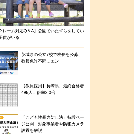
クレーム対応Q＆A】公園でいたずらをしてい
子供がいる
茨城県の公立7校で校長を公募、
教員免許不問…エン
【教員採用】長崎県、最終合格者
495人…倍率2.0倍
「こども性暴力防止法」特設ペー
ジ公開…対象事業者や防犯カメラ
設置を解説