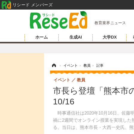
リシード メンバーズ
教育業界ニュース
ホーム
生成AI
大学DX
ホーム
›
イベント
›
教員
›
記事
イベント
教員
市長ら登壇「熊本市の
10/16
時事通信社は2020年10月16日、佐
禍に2週間でオンライン授業を実現した
る。当日は、熊本市長・大西一史氏、熊