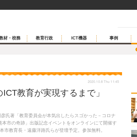
教材・校務
教育行政
ICT機器
事例
2020.10.8 Thu 11:45
ICT教育が実現するまで」
藤明彦氏著「教育委員会が本気出したらスゴかった－コロナ
熊本市の奇跡」出版記念イベントをオンラインにて開催す
本市教育長・遠藤洋路氏らが登壇予定。参加無料。