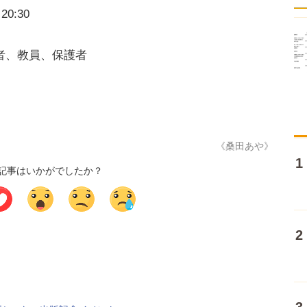
0:30
者、教員、保護者
《桑田あや》
記事はいかがでしたか？