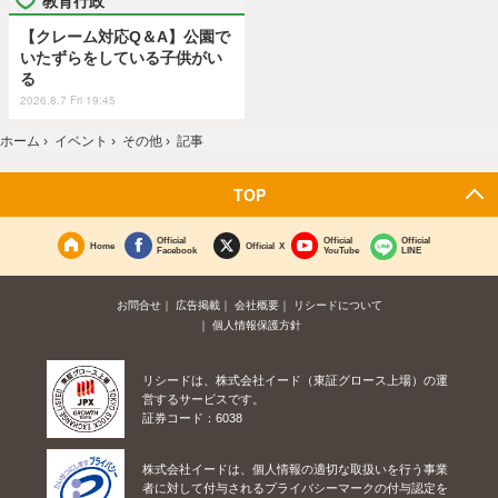
【クレーム対応Q＆A】公園で
いたずらをしている子供がい
る
2026.8.7 Fri 19:45
ホーム
›
イベント
›
その他
›
記事
TOP
Official
Official
Official
Home
Official X
Facebook
YouTube
LINE
お問合せ
広告掲載
会社概要
リシードについて
個人情報保護方針
リシードは、株式会社イード（東証グロース上場）の運
営するサービスです。
証券コード：6038
株式会社イードは、個人情報の適切な取扱いを行う事業
者に対して付与されるプライバシーマークの付与認定を