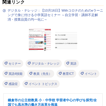
関連リンク
デジタル・ナレッジ：【10月16日】Withコロナのためのeラーニ
ングで身に付ける小学英語セミナー ～自立学習・講師不足解
消・授業品質の均一化に～
セミナー
デジタル・ナレッジ
英語
英語4技能
教員（先生）
教育ICT
イベント
感染症
イベント トピックス
鎌倉市の公立校教員 小・中学校 学習者中心の学びを探究/全
国でも高水準の働き方改革を推進