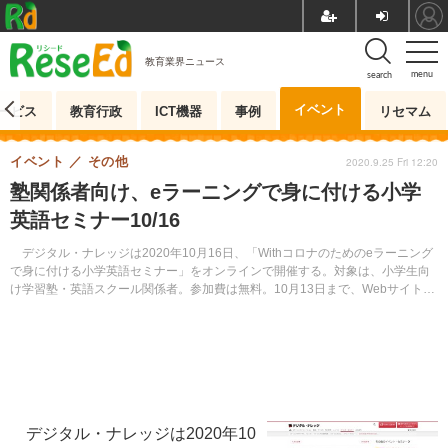
教育業界ニュース
menu
search
イベント
ービス
教育行政
ICT機器
事例
リセマム
イベント
その他
2020.9.25 Fri 12:20
塾関係者向け、eラーニングで身に付ける小学
英語セミナー10/16
デジタル・ナレッジは2020年10月16日、「Withコロナのためのeラーニング
で身に付ける小学英語セミナー」をオンラインで開催する。対象は、小学生向
け学習塾・英語スクール関係者。参加費は無料。10月13日まで、Webサイトに
て申込みを受け付けている。
デジタル・ナレッジは2020年10