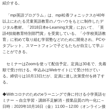
紹介する。
「mpi英語プログラム」は、mpi松香フォニックスが40年
以上にわたる児童英語教育のノウハウをもとに制作したデ
ジタル教材。「2018日本e-Learning大賞」において、「英
語4技能教育特別部門賞」を受賞している。「小学校英語教
育」に初めて取り組む学習塾などのために開発され、PCや
タブレット、スマートフォンで子どもたちが自立して学ぶ
ことができる。
セミナーはZoomを使って配信予定。定員は30名で、先着
順で受け付ける。申込みはWebサイトにて受け付けてい
る。締切りは10月13日だが、定員に達し次第受付を終了す
る。
◆Withコロナのためのeラーニングで身に付ける小学英語セ
ミナー ～自立学習・講師不足解消・授業品質の均一化に～
日時：2020年10月16日（金）11:00～12:00（オンライン接