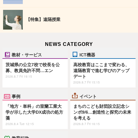
【特集】遠隔授業
NEWS CATEGORY
教材・サービス
ICT機器
茨城県の公立7校で校長を公
高校教育はここまで変わる、
募、教員免許不問…エン
遠隔教育で進む学びのアップ
デート
2026.8.7 Fri 19:15
2026.8.7 Fri 15:15
事例
イベント
「地方・単科」の室蘭工業大
まちのこども財団設立記念シ
学が示した大学DX成功の処方
ンポ9/6…創造性と探究の未来
箋
を考える
2026.8.4 Tue 12:15
2026.8.7 Fri 16:15
教育行政