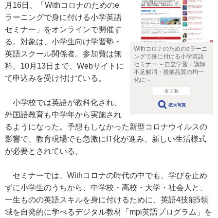
月16日、「Withコロナのためのe
ラーニングで身に付ける小学英語
セミナー」をオンラインで開催す
る。対象は、小学生向け学習塾・
Withコロナのためのeラーニ
英語スクール関係者。参加費は無
ングで身に付ける小学英語
セミナー ～自立学習・講師
料。10月13日まで、Webサイトに
不足解消・授業品質の均一
て申込みを受け付けている。
化に～
全 2 枚
小学校では英語が教科化され、
拡大写真
外国語教育も中学年から実施され
るようになった。予想もしなかった新型コロナウイルスの
影響で、教育現場でも急激にIT化が進み、新しい生活様式
が必要とされている。
セミナーでは、Withコロナの時代の中でも、学びを止め
ずに小学生のうちから、中学校・高校・大学・社会人と、
一生ものの英語スキルを身に付けるために、英語4技能5領
域を自発的に学べるデジタル教材「mpi英語プログラム」を