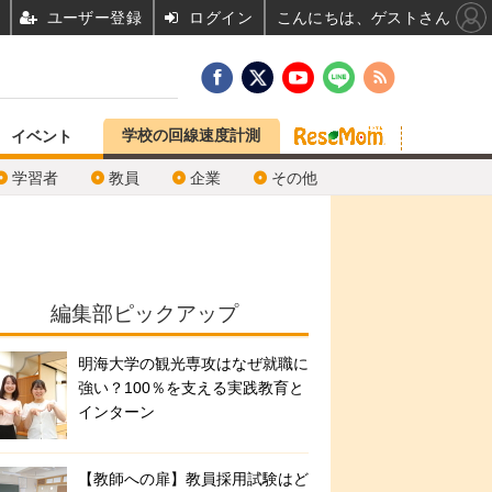
ユーザー登録
ログイン
こんにちは、ゲストさん
学校の回線速度計測
イベント
学習者
教員
企業
その他
編集部ピックアップ
明海大学の観光専攻はなぜ就職に
強い？100％を支える実践教育と
インターン
【教師への扉】教員採用試験はど