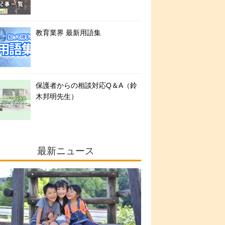
教育業界 最新用語集
保護者からの相談対応Q＆A（鈴
木邦明先生）
最新ニュース