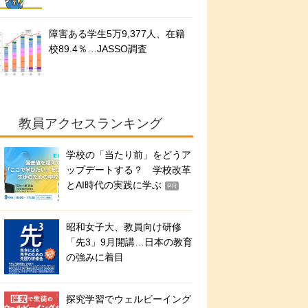
障害ある学生5万9,377人、在籍
校89.4％…JASSO調査
教員アクセスランキング
学校の「当たり前」をどうア
ップデートする？ 学校改革
とAI時代の実践に学ぶ
PR
昭和女子大、教員向け研修
「先3」9月開講…日本の教育
の強みに着目
探究学習でウェルビーイング