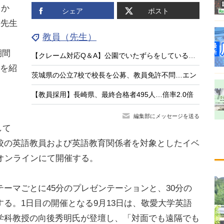
月か
シェア
ポスト
の先生
教員（先生）
期間
【クレーム対応Q＆A】公園でいたずらをしている子供がいる
材を紹
茨城県の公立7校で校長を公募、教員免許不問…エン
【教員採用】長崎県、最終合格者495人…倍率2.0倍
編集部にメッセージを送る
して
校の英語教員および英語教育関係者を対象としたイベ
、オンラインにて開催する。
ーマごとに45分のプレゼンテーションと、30分の
る。1日目の開催となる9月13日は、敬愛大学英語
学科教授の向後秀明氏が登壇し、「対面でも遠隔でも