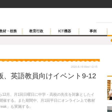
教材・校務
教育行政
ICT機器
事例
2020.8.19 Wed 12:15
、英語教員向けイベント9-12
ら12月、月1回日曜日に中学・高校の先生を対象としたイ
ンライン開催する。また期間中、月1回平日にオンライン上で教材
e Break」も実施する。