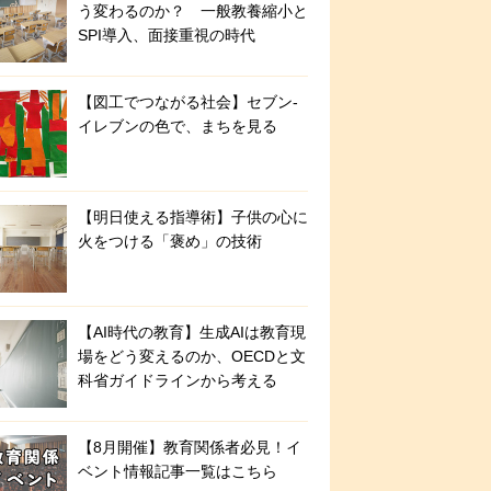
う変わるのか？ 一般教養縮小と
SPI導入、面接重視の時代
【図工でつながる社会】セブン‐
イレブンの色で、まちを見る
【明日使える指導術】子供の心に
火をつける「褒め」の技術
【AI時代の教育】生成AIは教育現
場をどう変えるのか、OECDと文
科省ガイドラインから考える
【8月開催】教育関係者必見！イ
ベント情報記事一覧はこちら