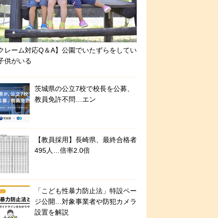
クレーム対応Q＆A】公園でいたずらをしてい
子供がいる
茨城県の公立7校で校長を公募、
教員免許不問…エン
【教員採用】長崎県、最終合格者
495人…倍率2.0倍
「こども性暴力防止法」特設ペー
ジ公開…対象事業者や防犯カメラ
設置を解説