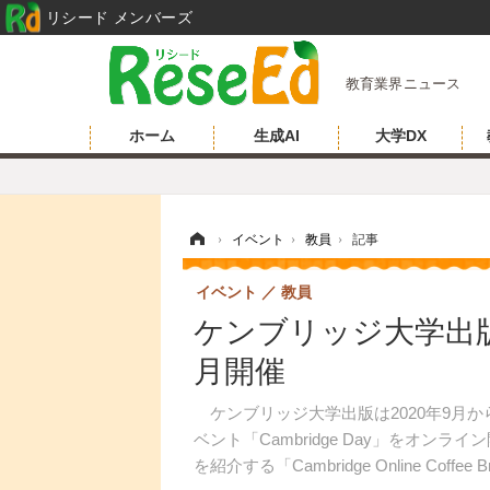
リシード メンバーズ
教育業界ニュース
ホーム
生成AI
大学DX
ホーム
›
イベント
›
教員
›
記事
イベント
教員
ケンブリッジ大学出版
月開催
ケンブリッジ大学出版は2020年9月か
ベント「Cambridge Day」をオ
を紹介する「Cambridge Online Coffe