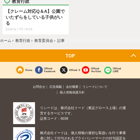
教育行政
【クレーム対応Q＆A】公園で
いたずらをしている子供がい
る
2026.8.7 Fri 19:45
ホーム
›
教育行政
›
教育委員会
›
記事
TOP
Official
Official
Official
Home
Official X
Facebook
YouTube
LINE
お問合せ
広告掲載
会社概要
リシードについて
個人情報保護方針
リシードは、株式会社イード（東証グロース上場）の運
営するサービスです。
証券コード：6038
株式会社イードは、個人情報の適切な取扱いを行う事業
者に対して付与されるプライバシーマークの付与認定を