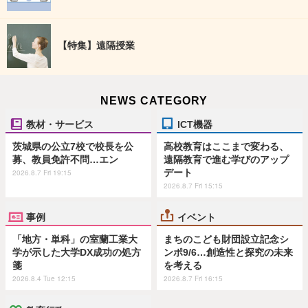
【特集】遠隔授業
NEWS CATEGORY
教材・サービス
ICT機器
茨城県の公立7校で校長を公
高校教育はここまで変わる、
募、教員免許不問…エン
遠隔教育で進む学びのアップ
デート
2026.8.7 Fri 19:15
2026.8.7 Fri 15:15
事例
イベント
「地方・単科」の室蘭工業大
まちのこども財団設立記念シ
学が示した大学DX成功の処方
ンポ9/6…創造性と探究の未来
箋
を考える
2026.8.4 Tue 12:15
2026.8.7 Fri 16:15