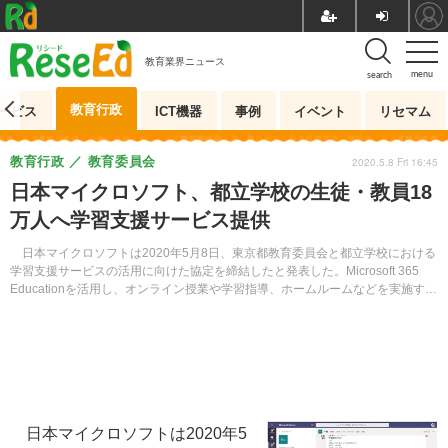
教育業界ニュース
menu
search
教育行政
ービス
ICT機器
事例
イベント
リセマム
教育行政
教育委員会
2020.5.8 Fri 16:45
日本マイクロソフト、都立学校の生徒・教員18
万人へ学習支援サービス提供
日本マイクロソフトは2020年5月8日、東京都教育委員会と都立学校における
学習支援サービスの活用に向けた協定を締結したと発表した。Microsoft 365
Educationを活用し、オンライン授業や学習指導、ホームルームなどを実施す
る。
日本マイクロソフトは2020年5