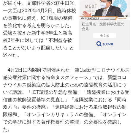
が続く中、文部科学省の萩生田光
一大臣は2020年4月3日、臨時休校
の長期化に備え、ICT環境の整備
萩生田光一文部科学大臣の
を強化する考えを明らかにした。
会見
受験を控えた新中学3年生と新高
全 2 枚
校3年生に対しては「不利益を被
拡大写真
ることがないよう配慮したい」と
述べた。
4月2日に内閣府で開催された「第1回新型コロナウイルス
感染症対策に関する特命タスクフォース」では、新型コロ
ナウイルス感染症の拡大防止のための遠隔教育の活用につ
いて議論。「ICT環境の早急な整備」「遠隔授業における受
信側の教師設置基準の見直し」「遠隔授業における『同時
双方向』要件の撤廃」「遠隔従業における単位取得数の制
限緩和」「オンラインカリキュラムの整備」「オンライン
での学びに対する著作権要件の整理」の必要性を確認し
た。