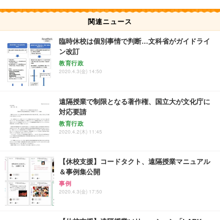
関連ニュース
臨時休校は個別事情で判断…文科省がガイドライ
ン改訂
教育行政
2020.4.3(金) 14:50
遠隔授業で制限となる著作権、国立大が文化庁に
対応要請
教育行政
2020.4.2(木) 11:45
【休校支援】コードタクト、遠隔授業マニュアル
＆事例集公開
事例
2020.4.3(金) 17:50