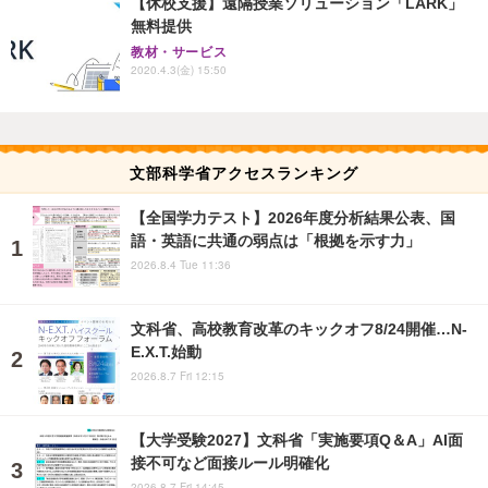
【休校支援】遠隔授業ソリューション「LARK」
無料提供
教材・サービス
2020.4.3(金) 15:50
文部科学省アクセスランキング
【全国学力テスト】2026年度分析結果公表、国
語・英語に共通の弱点は「根拠を示す力」
2026.8.4 Tue 11:36
文科省、高校教育改革のキックオフ8/24開催…N-
E.X.T.始動
2026.8.7 Fri 12:15
【大学受験2027】文科省「実施要項Q＆A」AI面
接不可など面接ルール明確化
2026.8.7 Fri 14:45