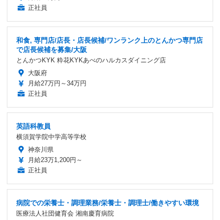
正社員
和食, 専門店/店長・店長候補/ワンランク上のとんかつ専門店
で店長候補を募集/大阪
とんかつKYK 粋花KYKあべのハルカスダイニング店
大阪府
月給27万円～34万円
正社員
英語科教員
横須賀学院中学高等学校
神奈川県
月給23万1,200円～
正社員
病院での栄養士・調理業務/栄養士・調理士/働きやすい環境
医療法人社団健育会 湘南慶育病院