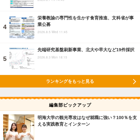
栄養教諭の専門性を生かす食育推進、文科省が事
業公募
2026.8.5 Wed 11:45
先端研究基盤刷新事業、北大や早大など19件採択
2026.8.3 Mon 18:15
ランキングをもっと見る
編集部ピックアップ
明海大学の観光専攻はなぜ就職に強い？100％を支
える実践教育とインターン