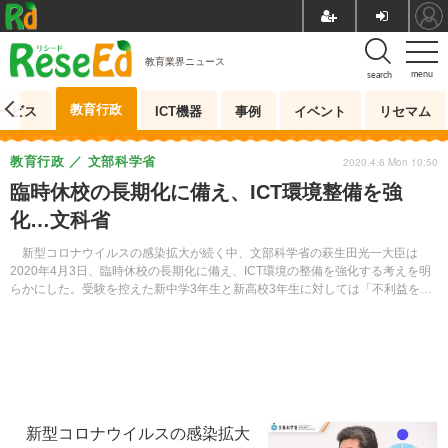
教育業界ニュース
menu
search
教育行政
ービス
ICT機器
事例
イベント
リセマム
教育行政
文部科学省
2020.4.6 Mon 10:50
臨時休校の長期化に備え、ICT環境整備を強
化…文科省
新型コロナウイルスの感染拡大が続く中、文部科学省の萩生田光一大臣は
2020年4月3日、臨時休校の長期化に備え、ICT環境の整備を強化する考えを明
らかにした。受験を控えた新中学3年生と新高校3年生に対しては「不利益を被
ることがないよう配慮したい」と述べた。
新型コロナウイルスの感染拡大