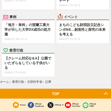
デート
2026.8.7 Fri 19:15
2026.8.7 Fri 15:15
事例
イベント
「地方・単科」の室蘭工業大
まちのこども財団設立記念シ
学が示した大学DX成功の処方
ンポ9/6…創造性と探究の未来
箋
を考える
2026.8.4 Tue 12:15
2026.8.7 Fri 16:15
教育行政
【クレーム対応Q＆A】公園で
いたずらをしている子供がい
る
2026.8.7 Fri 19:45
ホーム
›
教育行政
›
文部科学省
›
記事
TOP
Official
Official
Official
Home
Official X
Facebook
YouTube
LINE