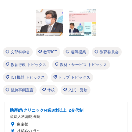
文部科学省
教育ICT
遠隔授業
教育委員会
教育行政 トピックス
教材・サービス トピックス
ICT機器 トピックス
トップ トピックス
緊急事態宣言
休校
入試・受験
助産師/クリニック/4週8休以上, 2交代制
産婦人科瀬尾医院
東京都
月給25万円～