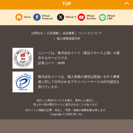
TOP
Official
Official
Official
Home
Official X
Facebook
YouTube
LINE
お問合せ
広告掲載
会社概要
リシードについて
個人情報保護方針
リシードは、株式会社イード（東証グロース上場）の運
営するサービスです。
証券コード：6038
株式会社イードは、個人情報の適切な取扱いを行う事業
者に対して付与されるプライバシーマークの付与認定を
受けています。
紹介した商品/サービスを購入、契約した場合に、
売上の一部が弊社サイトに還元されることがあります。
当サイトに掲載の記事・見出し・写真・画像の無断転載を禁じます。
Copyright © 2026 IID, Inc.