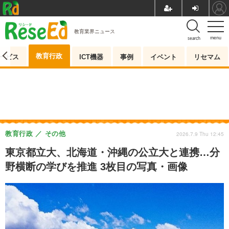
教育業界ニュース
menu
search
教育行政
ービス
ICT機器
事例
イベント
リセマム
教育行政
その他
2026.7.9 Thu 12:45
東京都立大、北海道・沖縄の公立大と連携…分
野横断の学びを推進 3枚目の写真・画像