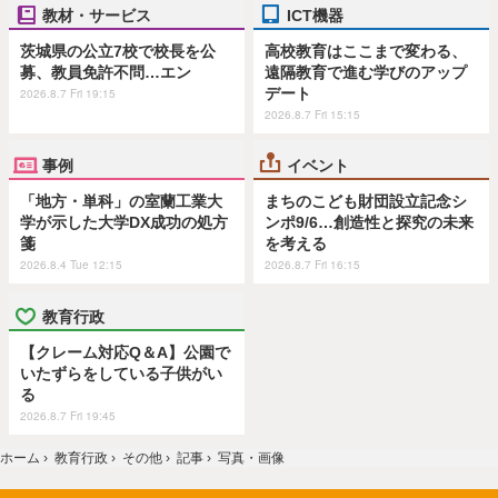
教材・サービス
ICT機器
茨城県の公立7校で校長を公
高校教育はここまで変わる、
募、教員免許不問…エン
遠隔教育で進む学びのアップ
デート
2026.8.7 Fri 19:15
2026.8.7 Fri 15:15
事例
イベント
「地方・単科」の室蘭工業大
まちのこども財団設立記念シ
学が示した大学DX成功の処方
ンポ9/6…創造性と探究の未来
箋
を考える
2026.8.4 Tue 12:15
2026.8.7 Fri 16:15
教育行政
【クレーム対応Q＆A】公園で
いたずらをしている子供がい
る
2026.8.7 Fri 19:45
ホーム
›
教育行政
›
その他
›
記事
›
写真・画像