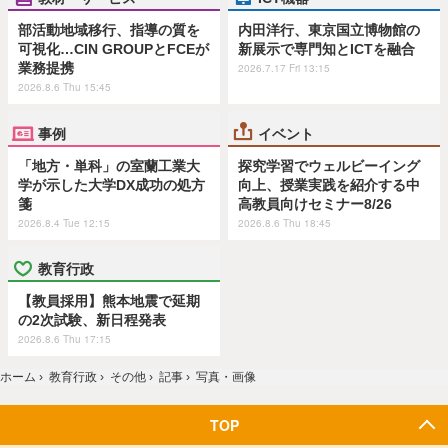
部活動地域移行、指導の質を
内田洋行、東京国立博物館の
可視化…CIN GROUPとFCEが
新展示で専門知とICTを融合
業務提携
2026.7.17 Fri 13:15
2026.8.6 Thu 15:45
事例
イベント
「地方・単科」の室蘭工業大
探究学習でウェルビーイング
学が示した大学DX成功の処方
向上、授業実践を紹介する中
箋
高教員向けセミナー8/26
2026.8.4 Tue 12:15
2026.8.6 Thu 18:45
教育行政
【教員採用】熊本地震で延期
の2次試験、新日程発表
2026.8.6 Thu 17:15
ホーム
›
教育行政
›
その他
›
記事
›
写真・画像
TOP