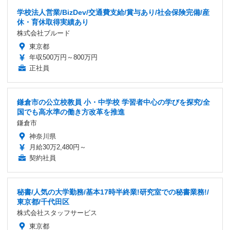
学校法人営業/BizDev/交通費支給/賞与あり/社会保険完備/産
休・育休取得実績あり
株式会社ブルード
東京都
年収500万円～800万円
正社員
鎌倉市の公立校教員 小・中学校 学習者中心の学びを探究/全
国でも高水準の働き方改革を推進
鎌倉市
神奈川県
月給30万2,480円～
契約社員
秘書/人気の大学勤務/基本17時半終業!研究室での秘書業務!/
東京都/千代田区
株式会社スタッフサービス
東京都