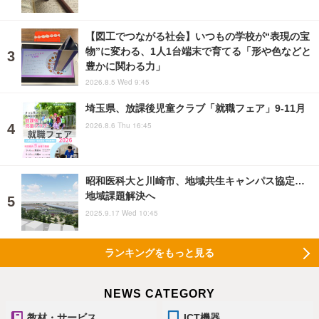
【図工でつながる社会】いつもの学校が“表現の宝
物”に変わる、1人1台端末で育てる「形や色などと
豊かに関わる力」
2026.8.5 Wed 9:45
埼玉県、放課後児童クラブ「就職フェア」9-11月
2026.8.6 Thu 16:45
昭和医科大と川崎市、地域共生キャンパス協定…
地域課題解決へ
2025.9.17 Wed 10:45
ランキングをもっと見る
NEWS CATEGORY
教材・サービス
ICT機器