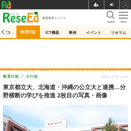
教育業界ニュース
menu
search
教育行政
ービス
ICT機器
事例
イベント
リセマム
教育行政
その他
2026.7.9 Thu 12:45
東京都立大、北海道・沖縄の公立大と連携…分
野横断の学びを推進 2枚目の写真・画像