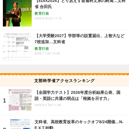
【EDIX2026】とりあえず普通科文系の終焉…文科
省 合田氏
教育行政
2026.6.23(火) 11:15
【大学受験2027】学部等の設置届出、上智大など
7校追加…文科省
教育行政
2026.7.1(水) 14:45
文部科学省アクセスランキング
【全国学力テスト】2026年度分析結果公表、国
語・英語に共通の弱点は「根拠を示す力」
2026.8.4 Tue 11:36
文科省、高校教育改革のキックオフ8/24開催…N-
E.X.T.始動