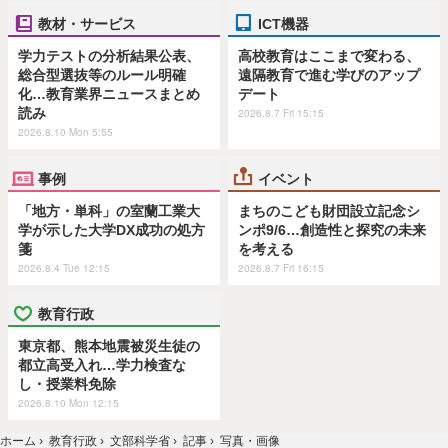
教材・サービス
ICT機器
学力テストの分析結果公表、
高校教育はここまで変わる、
総合型選抜等のルール明確
遠隔教育で進む学びのアップ
化…教育業界ニュースまとめ
デート
読み
2026.8.7 Fri 15:15
2026.8.10 Mon 5:55
事例
イベント
「地方・単科」の室蘭工業大
まちのこども財団設立記念シ
学が示した大学DX成功の処方
ンポ9/6…創造性と探究の未来
箋
を考える
2026.8.4 Tue 12:15
2026.8.7 Fri 16:15
教育行政
東京都、熊本地震被災生徒の
都立高受入れ…学力検査な
し・授業料免除
2026.8.10 Mon 12:15
ホーム
›
教育行政
›
文部科学省
›
記事
›
写真・画像