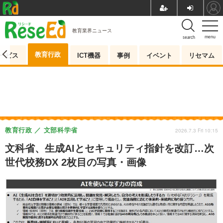
教育業界ニュース
menu
search
教育行政
ービス
ICT機器
事例
イベント
リセマム
教育行政
文部科学省
2026.7.3 Fri 10:15
文科省、生成AIとセキュリティ指針を改訂…次
世代校務DX 2枚目の写真・画像