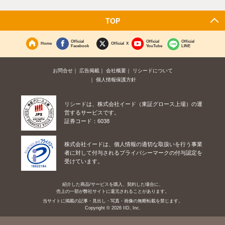
TOP
Official
Official
Official
Home
Official X
Facebook
YouTube
LINE
お問合せ
広告掲載
会社概要
リシードについて
個人情報保護方針
リシードは、株式会社イード（東証グロース上場）の運
営するサービスです。
証券コード：6038
株式会社イードは、個人情報の適切な取扱いを行う事業
者に対して付与されるプライバシーマークの付与認定を
受けています。
紹介した商品/サービスを購入、契約した場合に、
売上の一部が弊社サイトに還元されることがあります。
当サイトに掲載の記事・見出し・写真・画像の無断転載を禁じます。
Copyright © 2026 IID, Inc.