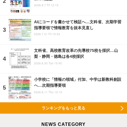
2026.8.7 Fri 12:15
AIにコードを書かせて検証へ…文科省、次期学習
指導要領で情報教育を抜本見直し
2026.7.31 Fri 15:45
文科省、高校教育改革の先導校75校を採択…山
梨・静岡・徳島は各4校採択
2026.6.30 Tue 15:45
小学校に「情報の領域」付加、中学は新教科創設
へ…次期指導要領
2026.6.11 Thu 15:15
ランキングをもっと見る
NEWS CATEGORY