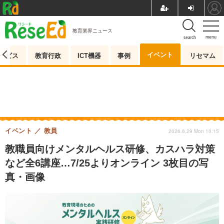
教育業界ニュース
menu
search
イベント
ービス
教育行政
ICT機器
事例
リセマム
イベント
教員
2026.6.29 Mon 10:15
教職員向けメンタルヘルス研修、カスハラ対策
など全6講座…7/25よりオンライン 3枚目の写
真・画像