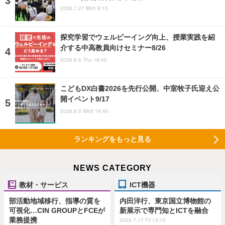
2026.7.27 Mon 9:15
探究学習でウェルビーイング向上、授業実践を紹
介する中高教員向けセミナー8/26
2026.8.6 Thu 18:45
こどもDX白書2026を先行公開、中室牧子氏迎え公
開イベント9/17
2026.8.5 Wed 18:45
ランキングをもっと見る
NEWS CATEGORY
教材・サービス
ICT機器
部活動地域移行、指導の質を
内田洋行、東京国立博物館の
可視化…CIN GROUPとFCEが
新展示で専門知とICTを融合
業務提携
2026.7.17 Fri 13:15