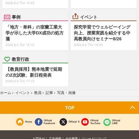
2026.8.6 Thu 15:45
事例
イベント
「地方・単科」の室蘭工業大
探究学習でウェルビーイング
学が示した大学DX成功の処方
向上、授業実践を紹介する中
箋
高教員向けセミナー8/26
2026.8.4 Tue 12:15
2026.8.6 Thu 18:45
教育行政
【教員採用】熊本地震で延期
の2次試験、新日程発表
2026.8.6 Thu 17:15
ホーム
›
イベント
›
教員
›
記事
›
写真・画像
TOP
Official
Official
Official
Home
Official X
Facebook
YouTube
LINE
お問合せ
広告掲載
会社概要
リシードについて