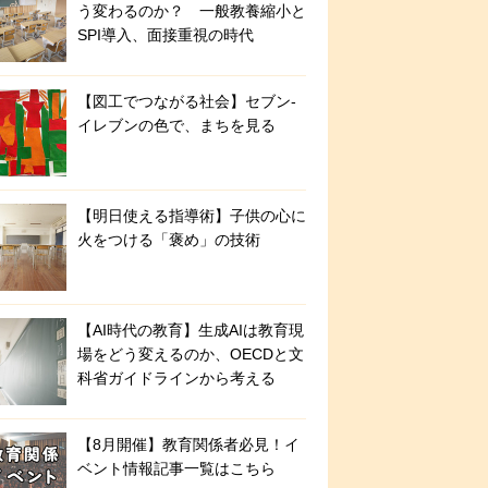
う変わるのか？ 一般教養縮小と
SPI導入、面接重視の時代
【図工でつながる社会】セブン‐
イレブンの色で、まちを見る
【明日使える指導術】子供の心に
火をつける「褒め」の技術
【AI時代の教育】生成AIは教育現
場をどう変えるのか、OECDと文
科省ガイドラインから考える
【8月開催】教育関係者必見！イ
ベント情報記事一覧はこちら