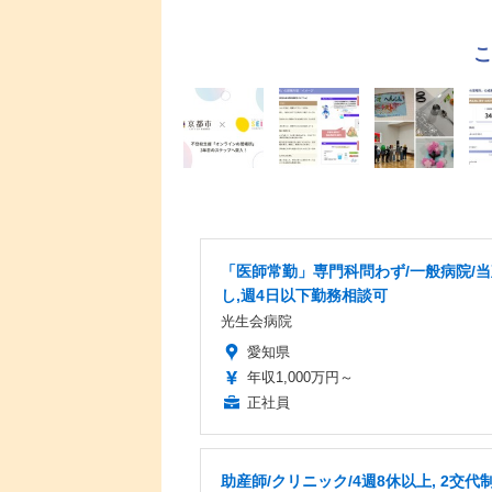
「医師常勤」専門科問わず/一般病院/
し,週4日以下勤務相談可
光生会病院
愛知県
年収1,000万円～
正社員
助産師/クリニック/4週8休以上, 2交代