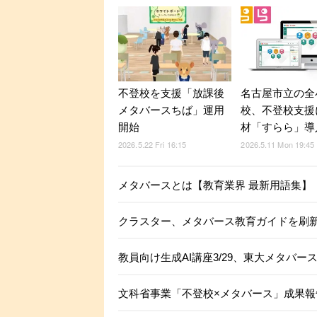
不登校を支援「放課後
名古屋市立の全
メタバースちば」運用
校、不登校支援
開始
材「すらら」導
2026.5.22 Fri 16:15
2026.5.11 Mon 19:45
メタバースとは【教育業界 最新用語集】
クラスター、メタバース教育ガイドを刷新
教員向け生成AI講座3/29、東大メタバ
文科省事業「不登校×メタバース」成果報告