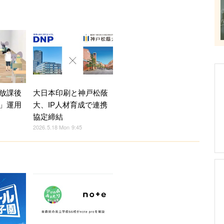
放課後
大日本印刷と神戸松蔭
」運用
大、IP人材育成で連携
協定締結
2026.5.18 Mon 9:45