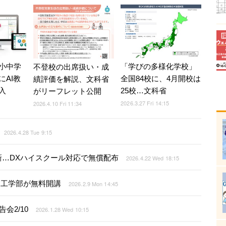
小中学
「学びの多様化学校」
不登校の出席扱い・成
にAI教
全国84校に、4月開校は
績評価を解説、文科省
入
25校…文科省
がリーフレット公開
2026.3.27 Fri 14:15
2026.4.10 Fri 11:34
2026.4.28 Tue 9:15
…DXハイスクール対応で無償配布
2026.4.22 Wed 18:15
ース工学部が無料開講
2026.2.9 Mon 14:45
会2/10
2026.1.28 Wed 10:15