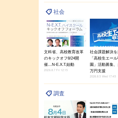
社会
文科省、高校教育改革
社会課題解決を
のキックオフ8/24開
「高校生エール
催…N-E.X.T.始動
園」活動募集、
2026.8.7 Fri 12:15
万円支援
2026.8.5 Wed 17:45
調査