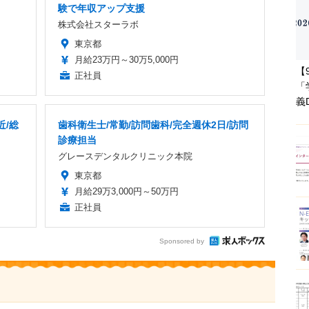
験で年収アップ支援
株式会社スターラボ
東京都
月給23万円～30万5,000円
【
正社員
「
義
近/総
歯科衛生士/常勤/訪問歯科/完全週休2日/訪問
診療担当
グレースデンタルクリニック本院
東京都
月給29万3,000円～50万円
正社員
Sponsored by