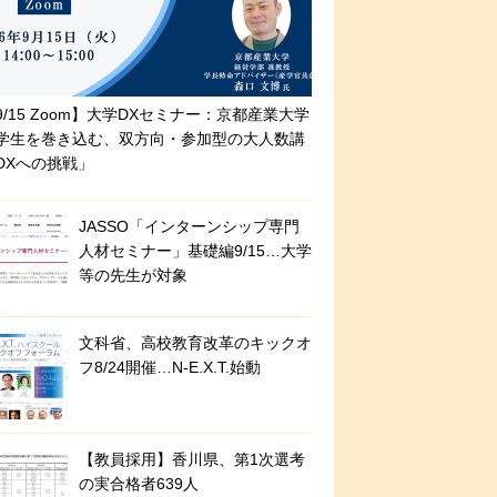
9/15 Zoom】大学DXセミナー：京都産業大学
学生を巻き込む、双方向・参加型の大人数講
DXへの挑戦」
JASSO「インターンシップ専門
人材セミナー」基礎編9/15…大学
等の先生が対象
文科省、高校教育改革のキックオ
フ8/24開催…N-E.X.T.始動
【教員採用】香川県、第1次選考
の実合格者639人