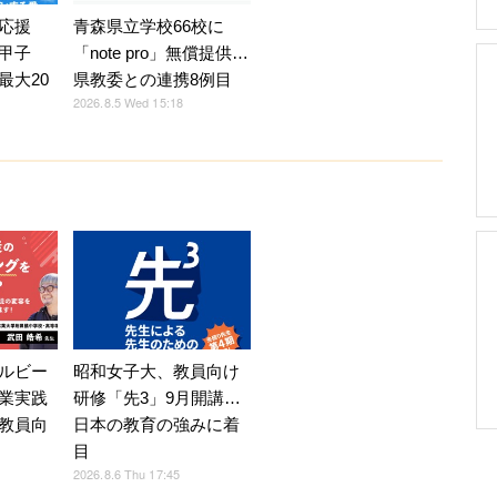
応援
青森県立学校66校に
甲子
「note pro」無償提供…
最大20
県教委との連携8例目
2026.8.5 Wed 15:18
ルビー
昭和女子大、教員向け
業実践
研修「先3」9月開講…
教員向
日本の教育の強みに着
目
2026.8.6 Thu 17:45