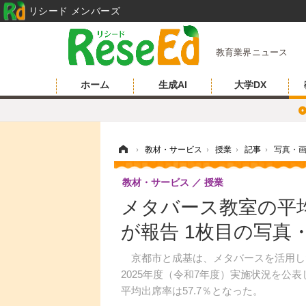
リシード メンバーズ
教育業界ニュース
ホーム
生成AI
大学DX
ホーム
›
教材・サービス
›
授業
›
記事
›
写真・
教材・サービス
授業
メタバース教室の平均
が報告 1枚目の写真
京都市と成基は、メタバースを活用し
2025年度（令和7年度）実施状況を公
平均出席率は57.7％となった。