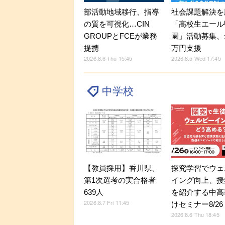
部活動地域移行、指導
社会課題解決を
の質を可視化…CIN
「高校生エール
GROUPとFCEが業務
園」活動募集、
提携
万円支援
2026.8.6 Thu 15:45
2026.8.5 Wed 17:45
中学校
探究学習でウェ
【教員採用】香川県、
イング向上、授
第1次選考の実合格者
を紹介する中高
639人
2026.8.7 Fri 11:45
けセミナー8/26
2026.8.6 Thu 18:45