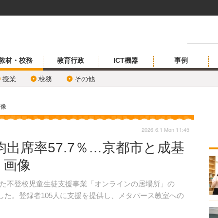
教材・校務
教育行政
ICT機器
事例
授業
校務
その他
画像
2026.6.1 Mon 11:45
出席率57.7％…京都市と成基
・画像
た不登校児童生徒支援事業「オンラインの居場所」の
表した。登録者105人に支援を提供し、メタバース教室への