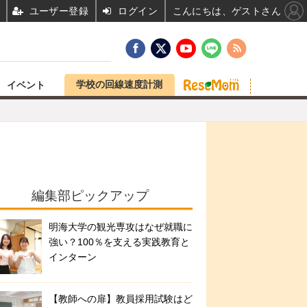
ユーザー登録
ログイン
こんにちは、ゲストさん
学校の回線速度計測
イベント
編集部ピックアップ
明海大学の観光専攻はなぜ就職に
強い？100％を支える実践教育と
インターン
【教師への扉】教員採用試験はど