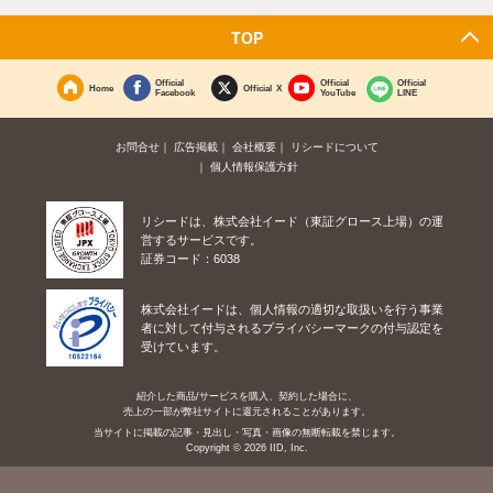
TOP
Official
Official
Official
Home
Official X
Facebook
YouTube
LINE
お問合せ
広告掲載
会社概要
リシードについて
個人情報保護方針
リシードは、株式会社イード（東証グロース上場）の運
営するサービスです。
証券コード：6038
株式会社イードは、個人情報の適切な取扱いを行う事業
者に対して付与されるプライバシーマークの付与認定を
受けています。
紹介した商品/サービスを購入、契約した場合に、
売上の一部が弊社サイトに還元されることがあります。
当サイトに掲載の記事・見出し・写真・画像の無断転載を禁じます。
Copyright © 2026 IID, Inc.