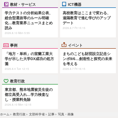
教材・サービス
ICT機器
学力テストの分析結果公表、
高校教育はここまで変わる、
総合型選抜等のルール明確
遠隔教育で進む学びのアップ
化…教育業界ニュースまとめ
デート
読み
2026.8.7 Fri 15:15
2026.8.10 Mon 5:55
事例
イベント
「地方・単科」の室蘭工業大
まちのこども財団設立記念シ
学が示した大学DX成功の処方
ンポ9/6…創造性と探究の未来
箋
を考える
2026.8.4 Tue 12:15
2026.8.7 Fri 16:15
教育行政
東京都、熊本地震被災生徒の
都立高受入れ…学力検査な
し・授業料免除
2026.8.10 Mon 12:15
ホーム
›
教育行政
›
文部科学省
›
記事
›
写真・画像