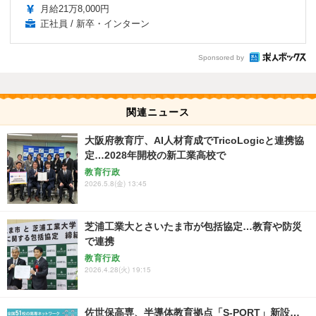
月給21万8,000円
正社員 / 新卒・インターン
Sponsored by
関連ニュース
大阪府教育庁、AI人材育成でTricoLogicと連携協
定…2028年開校の新工業高校で
教育行政
2026.5.8(金) 13:45
芝浦工業大とさいたま市が包括協定…教育や防災
で連携
教育行政
2026.4.28(火) 19:15
佐世保高専、半導体教育拠点「S-PORT」新設…