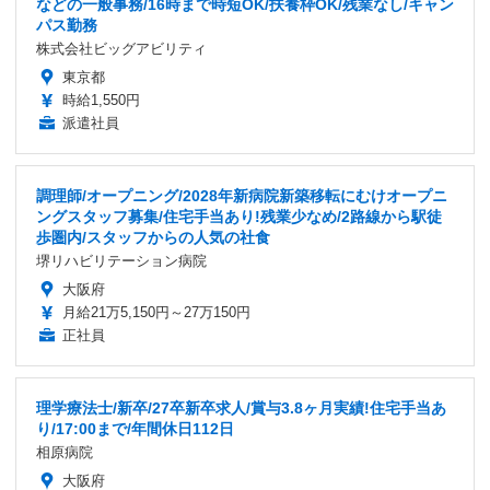
などの一般事務/16時まで時短OK/扶養枠OK/残業なし/キャン
パス勤務
株式会社ビッグアビリティ
東京都
時給1,550円
派遣社員
調理師/オープニング/2028年新病院新築移転にむけオープニ
ングスタッフ募集/住宅手当あり!残業少なめ/2路線から駅徒
歩圏内/スタッフからの人気の社食
堺リハビリテーション病院
大阪府
月給21万5,150円～27万150円
正社員
理学療法士/新卒/27卒新卒求人/賞与3.8ヶ月実績!住宅手当あ
り/17:00まで/年間休日112日
相原病院
大阪府