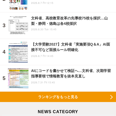
2026.8.7 Fri 12:15
文科省、高校教育改革の先導校75校を採択…山
梨・静岡・徳島は各4校採択
2026.6.30 Tue 15:45
【大学受験2027】文科省「実施要項Q＆A」AI面
接不可など面接ルール明確化
2026.8.7 Fri 14:45
AIにコードを書かせて検証へ…文科省、次期学習
指導要領で情報教育を抜本見直し
2026.7.31 Fri 15:45
ランキングをもっと見る
NEWS CATEGORY