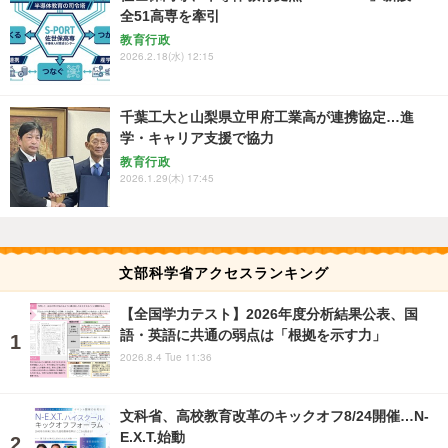
全51高専を牽引
教育行政
2026.2.18(水) 12:15
千葉工大と山梨県立甲府工業高が連携協定…進
学・キャリア支援で協力
教育行政
2026.1.29(木) 17:45
文部科学省アクセスランキング
【全国学力テスト】2026年度分析結果公表、国
語・英語に共通の弱点は「根拠を示す力」
2026.8.4 Tue 11:36
文科省、高校教育改革のキックオフ8/24開催…N-
E.X.T.始動