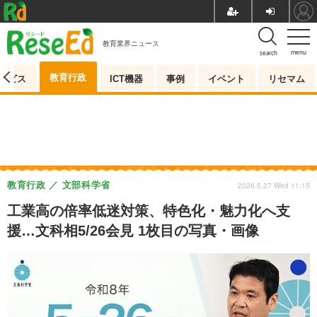
教育業界ニュース
menu
search
教育行政
ービス
ICT機器
事例
イベント
リセマム
教育行政
文部科学省
2026.5.27 Wed 11:15
工業高の倍率低迷対策、特色化・魅力化へ支
援…文科相5/26会見 1枚目の写真・画像