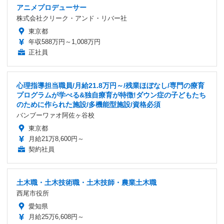
アニメプロデューサー
株式会社クリーク・アンド・リバー社
東京都
年収588万円～1,008万円
正社員
心理指導担当職員/月給21.8万円～/残業ほぼなし/専門の療育
プログラムが学べる&独自療育が特徴!ダウン症の子どもたち
のために作られた施設/多機能型施設/資格必須
バンブーワァオ阿佐ヶ谷校
東京都
月給21万8,600円～
契約社員
土木職・土木技術職・土木技師・農業土木職
西尾市役所
愛知県
月給25万6,608円～