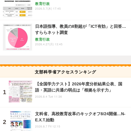
教育行政
2026.5.7(木) 17:45
日本語指導、教員の8割超が「ICT有効」と回答…
すららネット調査
教育行政
2026.4.27(月) 13:45
文部科学省アクセスランキング
【全国学力テスト】2026年度分析結果公表、国
語・英語に共通の弱点は「根拠を示す力」
2026.8.4 Tue 11:36
文科省、高校教育改革のキックオフ8/24開催…N-
E.X.T.始動
2026.8.7 Fri 12:15