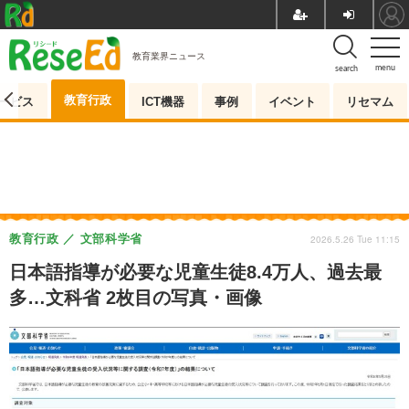
教育業界ニュース
menu
search
教育行政
ービス
ICT機器
事例
イベント
リセマム
教育行政
文部科学省
2026.5.26 Tue 11:15
日本語指導が必要な児童生徒8.4万人、過去最
多…文科省 2枚目の写真・画像