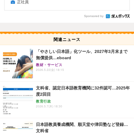
正社員
Sponsored by
関連ニュース
「やさしい日本語」化ツール、2027年3月末まで
無償提供…eboard
教材・サービス
2026.5.22(金) 18:15
文科省、認定日本語教育機関に32件認可…2025年
度2回目
教育行政
2026.5.7(木) 18:30
日本語教員養成機関、順天堂や津田塾など登録…
文科省