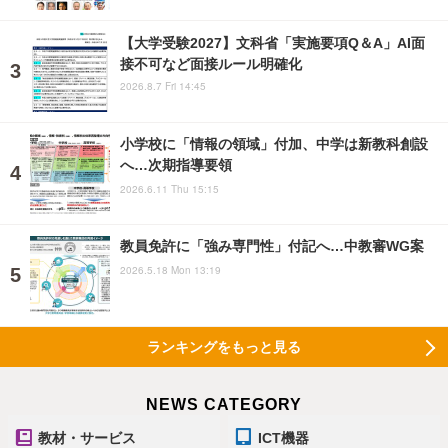
【大学受験2027】文科省「実施要項Q＆A」AI面
接不可など面接ルール明確化
2026.8.7 Fri 14:45
小学校に「情報の領域」付加、中学は新教科創設
へ…次期指導要領
2026.6.11 Thu 15:15
教員免許に「強み専門性」付記へ…中教審WG案
2026.5.18 Mon 13:19
ランキングをもっと見る
NEWS CATEGORY
教材・サービス
ICT機器