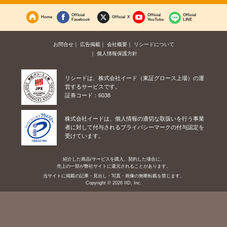
Official
Official
Official
Home
Official X
Facebook
YouTube
LINE
お問合せ
広告掲載
会社概要
リシードについて
個人情報保護方針
リシードは、株式会社イード（東証グロース上場）の運
営するサービスです。
証券コード：6038
株式会社イードは、個人情報の適切な取扱いを行う事業
者に対して付与されるプライバシーマークの付与認定を
受けています。
紹介した商品/サービスを購入、契約した場合に、
売上の一部が弊社サイトに還元されることがあります。
当サイトに掲載の記事・見出し・写真・画像の無断転載を禁じます。
Copyright © 2026 IID, Inc.