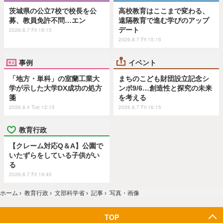
茨城県の公立7校で校長を公
高校教育はここまで変わる、
募、教員免許不問…エン
遠隔教育で進む学びのアップ
デート
2026.8.7 Fri 19:15
2026.8.7 Fri 15:15
事例
イベント
「地方・単科」の室蘭工業大
まちのこども財団設立記念シ
学が示した大学DX成功の処方
ンポ9/6…創造性と探究の未来
箋
を考える
2026.8.4 Tue 12:15
2026.8.7 Fri 16:15
教育行政
【クレーム対応Q＆A】公園で
いたずらをしている子供がい
る
2026.8.7 Fri 19:45
ホーム
›
教育行政
›
文部科学省
›
記事
›
写真・画像
TOP