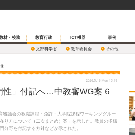
教材・校務
教育行政
ICT機器
事例
文部科学省
教育委員会
その他
画像
2026.5.18 Mon 13:19
性」付記へ…中教審WG案 6
教育審議会の教職課程・免許・大学院課程ワーキンググルー
在り方について（二次まとめ）案」を示した。教員の多様
門分野を付記する方針などが示された。