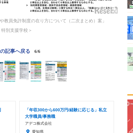
や教員免許制度の在り方について（二次まとめ）案」
＜特別支援学校＞
この記事へ戻る
6/6
制
「年収300から600万円/経験に応じる」私立
大学職員/事務職
アデコ株式会社
愛知県