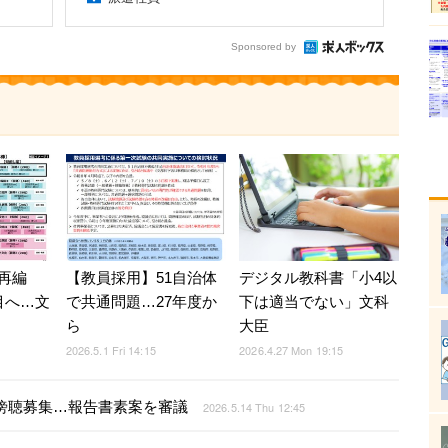
Sponsored by
デジタル教科書「小4以
再編
【教員採用】51自治体
下は適当でない」文科
目へ…文
で共通問題…27年度か
大臣
ら
2026.4.27 Mon 19:15
2026.5.1 Fri 14:15
/22、傍聴募集…報告書素案を審議
2026.5.14 Thu 12:45