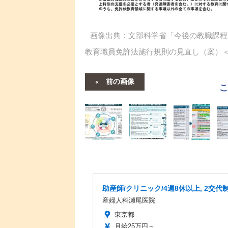
画像出典：文部科学省「今後の教職課程
教育職員免許法施行規則の見直し（案）
前の画像
助産師/クリニック/4週8休以上, 2交代
産婦人科瀬尾医院
東京都
月給25万円～