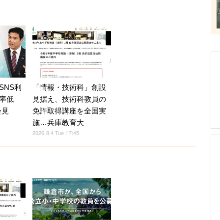
SNS利
「情報・技術科」創設
率低
見据え、技術科教員の
会見
免許取得講座を全国実
施…兵庫教育大
2026.8.4 Tue 17:45