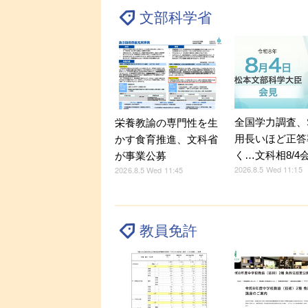
文部科学省
全国学力調査、
栄養教諭の専門性を生
用長いほど正答
かす食育推進、文科省
く…文科相8/4
が事業公募
2026.8.5 Wed 11:15
2026.8.5 Wed 11:45
教員免許