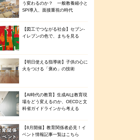
う変わるのか？ 一般教養縮小と
SPI導入、面接重視の時代
【図工でつながる社会】セブン‐
イレブンの色で、まちを見る
【明日使える指導術】子供の心に
火をつける「褒め」の技術
【AI時代の教育】生成AIは教育現
場をどう変えるのか、OECDと文
科省ガイドラインから考える
【8月開催】教育関係者必見！イ
ベント情報記事一覧はこちら