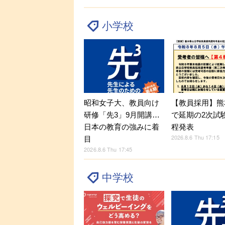
小学校
昭和女子大、教員向け
【教員採用】熊
研修「先3」9月開講…
で延期の2次試
日本の教育の強みに着
程発表
2026.8.6 Thu 17:15
目
2026.8.6 Thu 17:45
中学校