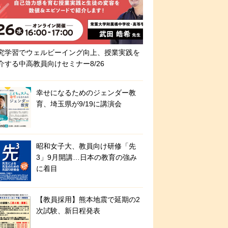
究学習でウェルビーイング向上、授業実践を
介する中高教員向けセミナー8/26
幸せになるためのジェンダー教
育、埼玉県が9/19に講演会
昭和女子大、教員向け研修「先
3」9月開講…日本の教育の強み
に着目
【教員採用】熊本地震で延期の2
次試験、新日程発表