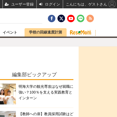
ユーザー登録
ログイン
こんにちは、ゲストさん
学校の回線速度計測
イベント
編集部ピックアップ
明海大学の観光専攻はなぜ就職に
強い？100％を支える実践教育と
インターン
【教師への扉】教員採用試験はど