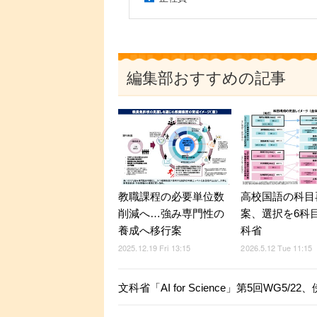
編集部おすすめの記事
教職課程の必要単位数
高校国語の科目
削減へ…強み専門性の
案、選択を6科
養成へ移行案
科省
2025.12.19 Fri 13:15
2026.5.12 Tue 11:15
文科省「AI for Science」第5回WG5