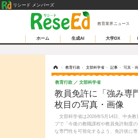
リシード メンバーズ
教育業界ニュース
ホーム
生成AI
大学DX
ホーム
›
教育行政
›
文部科学省
›
記事
›
写真・
教育行政
文部科学省
教員免許に「強み専門
枚目の写真・画像
文部科学省は2026年5月14日、中央
プで「今後の教職課程や教員免許制度の
な専門性を可視化するよう、免許状に専