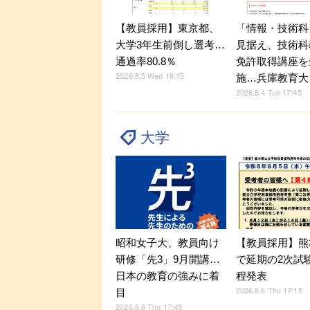
【教員採用】東京都、
「情報・技術科
大学3年生前倒し選考…
見据え、技術科
通過率80.8％
免許取得講座を
2026.8.5 Wed 18:15
施…兵庫教育大
2026.8.4 Tue 17:45
大学
昭和女子大、教員向け
【教員採用】熊
研修「先3」9月開講…
で延期の2次試
日本の教育の強みに着
程発表
2026.8.6 Thu 17:15
目
2026.8.6 Thu 17:45