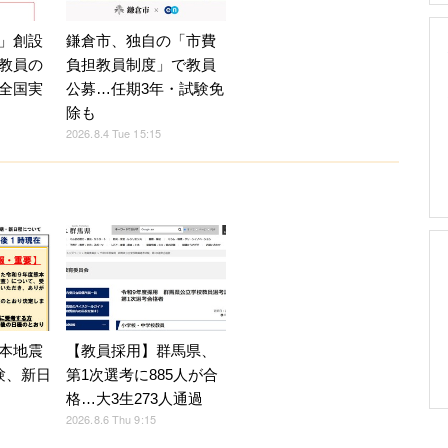
」創設
鎌倉市、独自の「市費
教員の
負担教員制度」で教員
全国実
公募…任期3年・試験免
除も
2026.8.4 Tue 15:15
【教員採用】群馬県、
本地震
第1次選考に885人が合
験、新日
格…大3生273人通過
2026.8.6 Thu 9:15