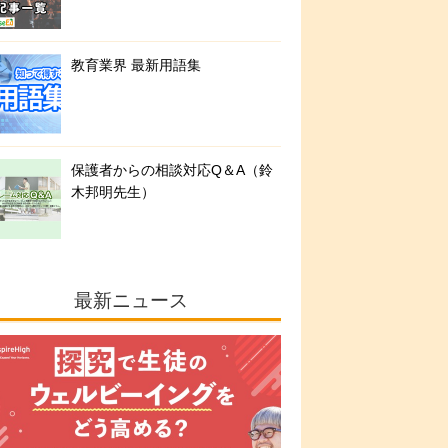
教育業界 最新用語集
保護者からの相談対応Q＆A（鈴
木邦明先生）
最新ニュース