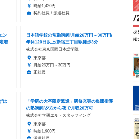
時給1,420円
契約社員 / 派遣社員
探
エン
日本語学校の常勤講師/月給26万円～30万円/
紹
&定着
年休120日以上/新宿三丁目駅徒歩3分
株式会社東京国際日本語学院
東京都
月給26万円～30万円
正社員
ずは
「学研の大卒限定派遣」研修充実の集団指導
の塾講師/夕方から夜で月収20万可
株式会社学研エル・スタッフィング
東京都
時給1,900円
派遣社員