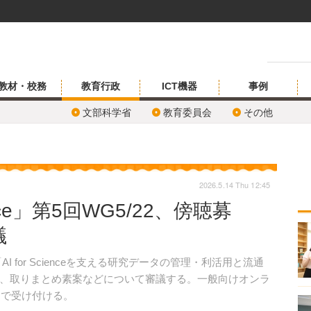
教材・校務
教育行政
ICT機器
事例
文部科学省
教育委員会
その他
2026.5.14 Thu 12:45
ence」第5回WG5/22、傍聴募
議
I for Scienceを支える研究データの管理・利活用と流通
、取りまとめ素案などについて審議する。一般向けオンラ
まで受け付ける。