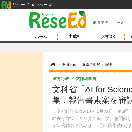
リシード メンバーズ
教育業界ニュース
ホーム
生成AI
大学DX
ホーム
›
教育行政
›
文部科学省
›
記事
教育行政
文部科学省
文科省「AI for Sci
集…報告書素案を審
文部科学省は2026年5月22日、第5回「A
の在り方ワーキンググループ」を開催し
イン傍聴の申込みは、5月21日午後5時