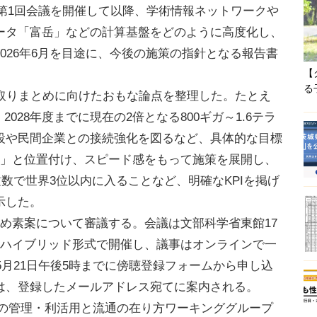
月に第1回会議を開催して以降、学術情報ネットワークや
ータ「富岳」などの計算基盤をどのように高度化し、
026年6月を目途に、今後の施策の指針となる報告書
【
る
取りまとめに向けたおもな論点を整理した。たとえ
2028年度までに現在の2倍となる800ギガ～1.6テラ
設や民間企業との接続強化を図るなど、具体的な目標
間」と位置付け、スピード感をもって施策を展開し、
％論文数で世界3位以内に入ることなど、明確なKPIを掲げ
示した。
め素案について審議する。会議は文部科学省東館17
たハイブリッド形式で開催し、議事はオンラインで一
5月21日午後5時までに傍聴登録フォームから申し込
は、登録したメールアドレス宛てに案内される。
研究データの管理・利活用と流通の在り方ワーキンググループ