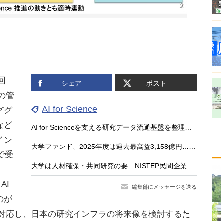
回
シェア
ポスト
タの管
AI for Science
ググ
など
AI for Scienceを支える研究データ流通基盤を整理…文科省
イン
大学ファンド、2025年度は過去最高益3,158億円…JST公表
で受
大学は人材確保・共同研究の要…NISTEP民間企業調査
AI
編集部にメッセージを送る
のが
nce」に対応し、日本の研究インフラの将来像を検討するた