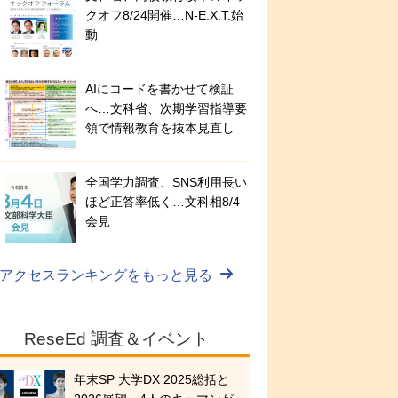
クオフ8/24開催…N-E.X.T.始
動
AIにコードを書かせて検証
へ…文科省、次期学習指導要
領で情報教育を抜本見直し
全国学力調査、SNS利用長い
ほど正答率低く…文科相8/4
会見
アクセスランキングをもっと見る
ReseEd 調査＆イベント
年末SP 大学DX 2025総括と