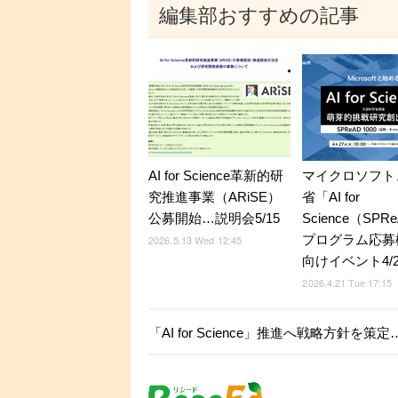
編集部おすすめの記事
AI for Science革新的研
マイクロソフト
究推進事業（ARiSE）
省「AI for
公募開始…説明会5/15
Science（SPR
プログラム応募
2026.5.13 Wed 12:45
向けイベント4/
2026.4.21 Tue 17:15
「AI for Science」推進へ戦略方針を