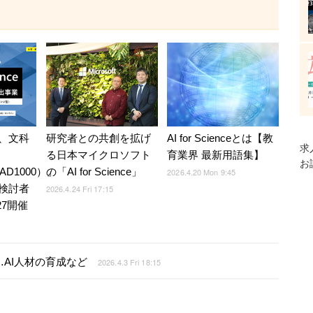
、文科
研究者との共創を拡げ
AI for Scienceとは【教
求
る日本マイクロソフト
育業界 最新用語集】
お
eAD1000）」
の「AI for Science」
2026.4.20 Mon 9:45
検討者
2026.4.24 Fri 17:15
27開催
策定…AI人材の育成など
2026.4.3 Fri 18:15