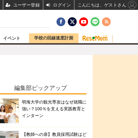
ユーザー登録
ログイン
こんにちは、ゲストさん
学校の回線速度計測
イベント
編集部ピックアップ
明海大学の観光専攻はなぜ就職に
強い？100％を支える実践教育と
インターン
【教師への扉】教員採用試験はど