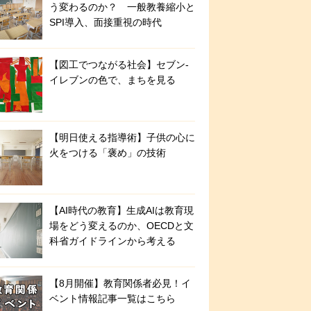
う変わるのか？ 一般教養縮小と
SPI導入、面接重視の時代
【図工でつながる社会】セブン‐
イレブンの色で、まちを見る
【明日使える指導術】子供の心に
火をつける「褒め」の技術
【AI時代の教育】生成AIは教育現
場をどう変えるのか、OECDと文
科省ガイドラインから考える
【8月開催】教育関係者必見！イ
ベント情報記事一覧はこちら