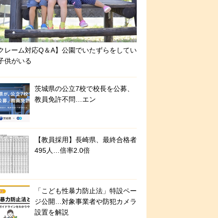
クレーム対応Q＆A】公園でいたずらをしてい
子供がいる
茨城県の公立7校で校長を公募、
教員免許不問…エン
【教員採用】長崎県、最終合格者
495人…倍率2.0倍
「こども性暴力防止法」特設ペー
ジ公開…対象事業者や防犯カメラ
設置を解説