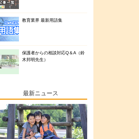
教育業界 最新用語集
保護者からの相談対応Q＆A（鈴
木邦明先生）
最新ニュース