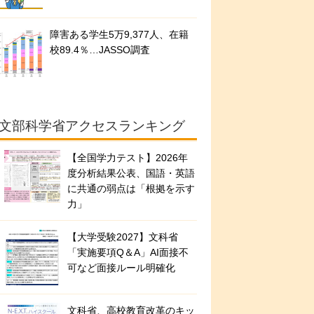
障害ある学生5万9,377人、在籍
校89.4％…JASSO調査
文部科学省アクセスランキング
【全国学力テスト】2026年
度分析結果公表、国語・英語
に共通の弱点は「根拠を示す
力」
【大学受験2027】文科省
「実施要項Q＆A」AI面接不
可など面接ルール明確化
文科省、高校教育改革のキッ