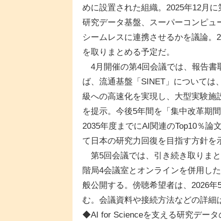
めに設置された組織。2025年12
研究データ基盤、スーパーコンピュ
シームレスに連携させるかを議論。2
を取りまとめる予定だ。
4月開催の第4回会議では、報告書
ば、流通基盤「SINET」については、
級への高速化を実現し、大型実験施
を提示。今後5年間を「集中改革期
2035年度までにAI関連のTop10
て日本の研究力回復を目指す方針を
第5回会議では、引き続き取りまと
階局4会議室とオンラインを併用し
般公開する。傍聴希望者は、2026年
む。会議資料や接続方法などの詳細
◆AI for Scienceを支える