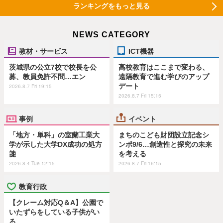
ランキングをもっと見る
NEWS CATEGORY
教材・サービス
ICT機器
茨城県の公立7校で校長を公
高校教育はここまで変わる、
募、教員免許不問…エン
遠隔教育で進む学びのアップ
デート
2026.8.7 Fri 19:15
2026.8.7 Fri 15:15
事例
イベント
「地方・単科」の室蘭工業大
まちのこども財団設立記念シ
学が示した大学DX成功の処方
ンポ9/6…創造性と探究の未来
箋
を考える
2026.8.4 Tue 12:15
2026.8.7 Fri 16:15
教育行政
【クレーム対応Q＆A】公園で
いたずらをしている子供がい
る