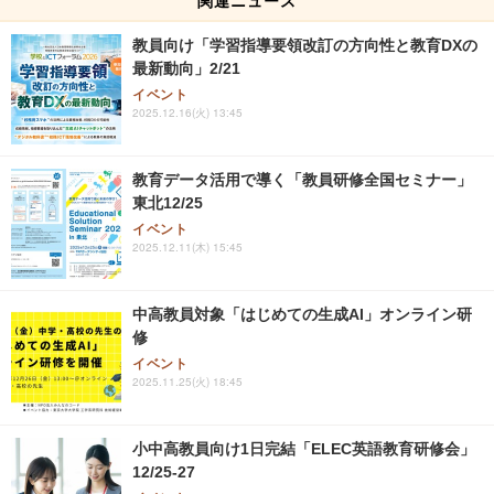
関連ニュース
教員向け「学習指導要領改訂の方向性と教育DXの
最新動向」2/21
イベント
2025.12.16(火) 13:45
教育データ活用で導く「教員研修全国セミナー」
東北12/25
イベント
2025.12.11(木) 15:45
中高教員対象「はじめての生成AI」オンライン研
修
イベント
2025.11.25(火) 18:45
小中高教員向け1日完結「ELEC英語教育研修会」
12/25-27