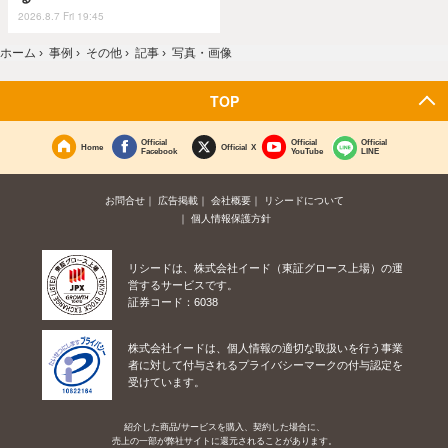
2026.8.7 Fri 19:45
ホーム
›
事例
›
その他
›
記事
›
写真・画像
TOP
Official
Official
Official
Home
Official X
Facebook
YouTube
LINE
お問合せ
広告掲載
会社概要
リシードについて
個人情報保護方針
リシードは、株式会社イード（東証グロース上場）の運
営するサービスです。
証券コード：6038
株式会社イードは、個人情報の適切な取扱いを行う事業
者に対して付与されるプライバシーマークの付与認定を
受けています。
紹介した商品/サービスを購入、契約した場合に、
売上の一部が弊社サイトに還元されることがあります。