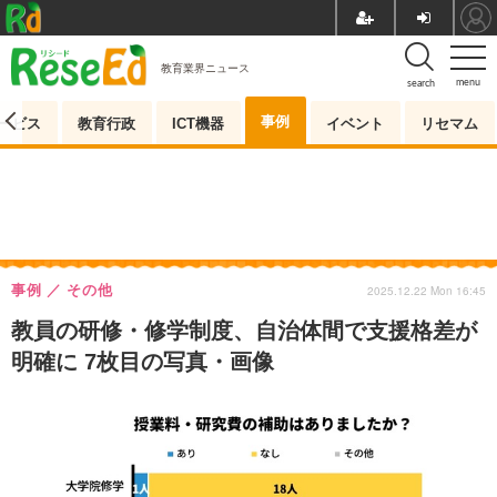
教育業界ニュース
menu
search
事例
ービス
教育行政
ICT機器
イベント
リセマム
事例
その他
2025.12.22 Mon 16:45
教員の研修・修学制度、自治体間で支援格差が
明確に 7枚目の写真・画像