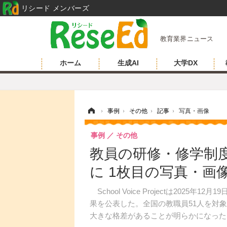
リシード メンバーズ
教育業界ニュース
ホーム
生成AI
大学DX
ホーム
›
事例
›
その他
›
記事
›
写真・画像
事例
その他
教員の研修・修学制
に 1枚目の写真・画
School Voice Projectは20
果を公表した。全国の教職員51人を対
大きな格差があることが明らかになった