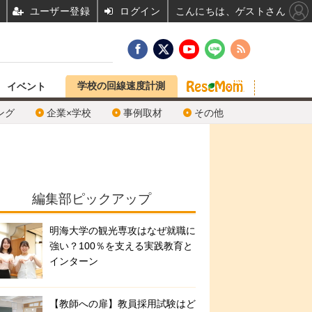
ユーザー登録
ログイン
こんにちは、ゲストさん
学校の回線速度計測
イベント
ング
企業×学校
事例取材
その他
編集部ピックアップ
明海大学の観光専攻はなぜ就職に
強い？100％を支える実践教育と
インターン
【教師への扉】教員採用試験はど