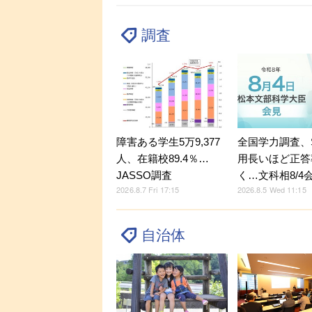
調査
障害ある学生5万9,377
全国学力調査、
人、在籍校89.4％…
用長いほど正答
JASSO調査
く…文科相8/4
2026.8.7 Fri 17:15
2026.8.5 Wed 11:15
自治体