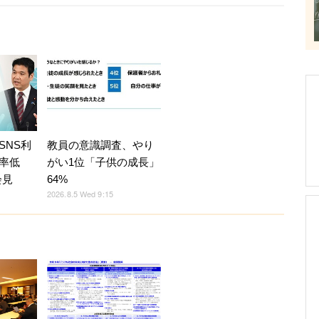
SNS利
教員の意識調査、やり
率低
がい1位「子供の成長」
会見
64%
2026.8.5 Wed 9:15