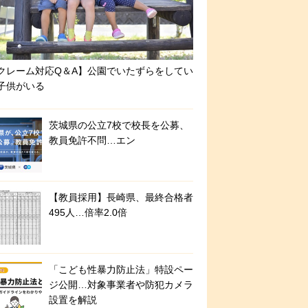
クレーム対応Q＆A】公園でいたずらをしてい
子供がいる
茨城県の公立7校で校長を公募、
教員免許不問…エン
【教員採用】長崎県、最終合格者
495人…倍率2.0倍
「こども性暴力防止法」特設ペー
ジ公開…対象事業者や防犯カメラ
設置を解説