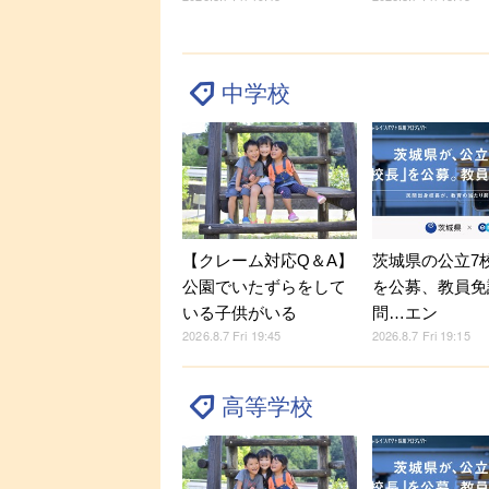
中学校
【クレーム対応Q＆A】
茨城県の公立7
公園でいたずらをして
を公募、教員免
いる子供がいる
問…エン
2026.8.7 Fri 19:45
2026.8.7 Fri 19:15
高等学校