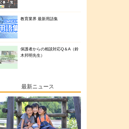
教育業界 最新用語集
保護者からの相談対応Q＆A（鈴
木邦明先生）
最新ニュース