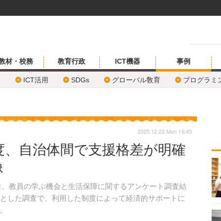
教材・校務
教育行政
ICT機器
事例
ICT活用
SDGs
グローバル敎育
プログラミ
2025.12.22 Mon 16:45
度、自治体間で支援格差が明確
像
25年12月19日、教員の学ぶ機会と生活保障に関するアンケート調査結
象とした調査で、利用した制度によって経済的サポートに
。