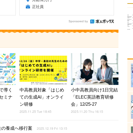
正社員
Sponsored by
中高教員対象「はじめ
小中高教員向け1日完結
で導く
ての生成AI」オンライ
「ELEC英語教育研修
セミナ
ン研修
会」12/25-27
2025.11.25 Tue 18:45
2025.11.20 Thu 16:15
5
性の養成へ移行案
2025.12.19 Fri 13:15