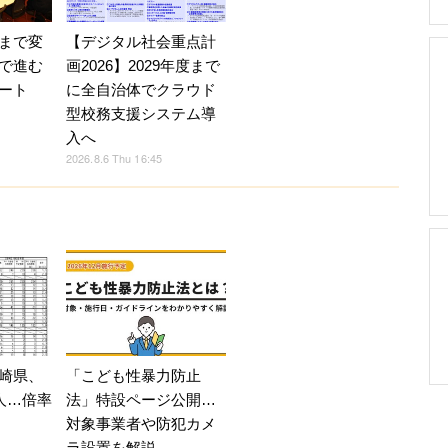
【デジタル社会重点計
まで変
画2026】2029年度まで
で進む
に全自治体でクラウド
ート
型校務支援システム導
入へ
2026.8.6 Thu 16:45
崎県、
「こども性暴力防止
人…倍率
法」特設ページ公開…
対象事業者や防犯カメ
ラ設置を解説