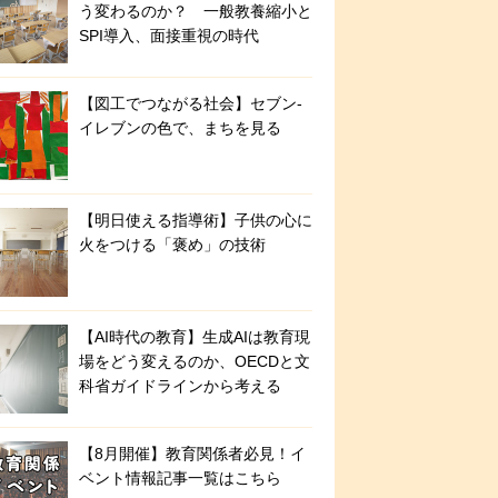
う変わるのか？ 一般教養縮小と
SPI導入、面接重視の時代
【図工でつながる社会】セブン‐
イレブンの色で、まちを見る
【明日使える指導術】子供の心に
火をつける「褒め」の技術
【AI時代の教育】生成AIは教育現
場をどう変えるのか、OECDと文
科省ガイドラインから考える
【8月開催】教育関係者必見！イ
ベント情報記事一覧はこちら