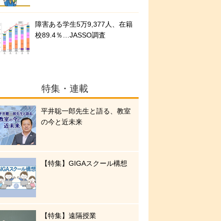
障害ある学生5万9,377人、在籍
校89.4％…JASSO調査
特集・連載
平井聡一郎先生と語る、教室
の今と近未来
【特集】GIGAスクール構想
【特集】遠隔授業