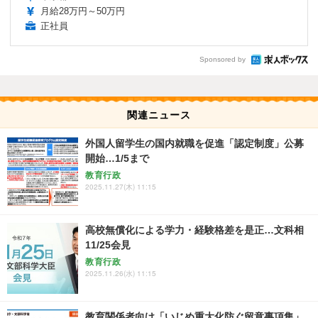
月給28万円～50万円
正社員
Sponsored by
関連ニュース
外国人留学生の国内就職を促進「認定制度」公募
開始…1/5まで
教育行政
2025.11.27(木) 11:15
高校無償化による学力・経験格差を是正…文科相
11/25会見
教育行政
2025.11.26(水) 11:15
教育関係者向け「いじめ重大化防ぐ留意事項集」