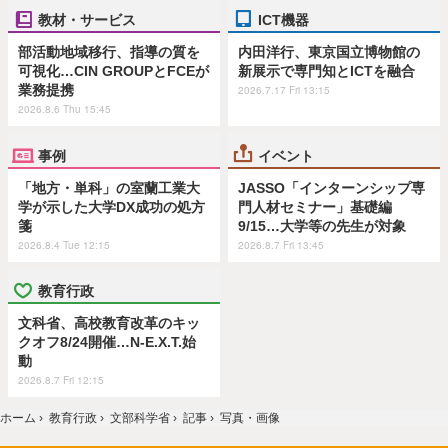
教材・サービス
ICT機器
部活動地域移行、指導の質を
内田洋行、東京国立博物館の
可視化…CIN GROUPとFCEが
新展示で専門知とICTを融合
業務提携
2026.7.17 Fri 13:15
2026.8.6 Thu 15:45
事例
イベント
「地方・単科」の室蘭工業大
JASSO「インターンシップ専
学が示した大学DX成功の処方
門人材セミナー」基礎編
箋
9/15…大学等の先生が対象
2026.8.4 Tue 12:15
2026.8.7 Fri 13:45
教育行政
文科省、高校教育改革のキッ
クオフ8/24開催…N-E.X.T.始
動
2026.8.7 Fri 12:15
ホーム
›
教育行政
›
文部科学省
›
記事
›
写真・画像