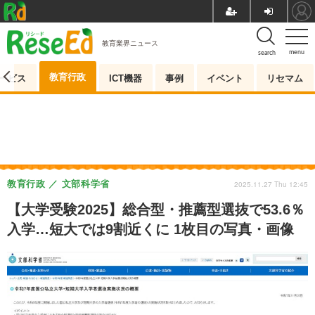
教育業界ニュース
menu
search
教育行政
ービス
ICT機器
事例
イベント
リセマム
教育行政
文部科学省
2025.11.27 Thu 12:45
【大学受験2025】総合型・推薦型選抜で53.6％
入学…短大では9割近くに 1枚目の写真・画像