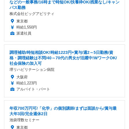
などの一般事務/16時まで時短OK/扶養枠OK/残業なし/キャン
パス勤務
株式会社ビッグアビリティ
東京都
時給1,550円
派遣社員
調理補助/時短相談OK!時給1223円+賞与/週2～5日勤務/資
格・調理経験は不問/40～70代の男女が活躍中!WワークOK/
社会保険の加入可
堺リハビリテーション病院
大阪府
時給1,223円
アルバイト・パート
年収700万円可/「化学」の個別講師/まずは面談から/賞与最
大年3回/完全週休2日
池袋理数セミナー
東京都