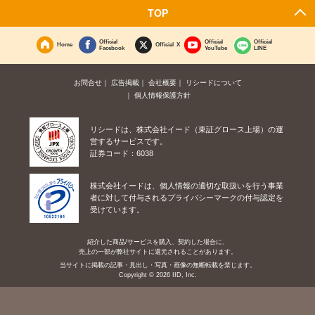
TOP
Official
Official
Official
Home
Official X
Facebook
YouTube
LINE
お問合せ
広告掲載
会社概要
リシードについて
個人情報保護方針
リシードは、株式会社イード（東証グロース上場）の運
営するサービスです。
証券コード：6038
株式会社イードは、個人情報の適切な取扱いを行う事業
者に対して付与されるプライバシーマークの付与認定を
受けています。
紹介した商品/サービスを購入、契約した場合に、
売上の一部が弊社サイトに還元されることがあります。
当サイトに掲載の記事・見出し・写真・画像の無断転載を禁じます。
Copyright © 2026 IID, Inc.