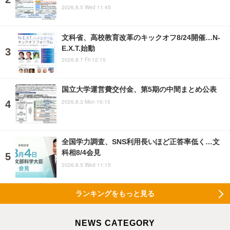
2026.8.5 Wed 11:45
文科省、高校教育改革のキックオフ8/24開催…N-
E.X.T.始動
2026.8.7 Fri 12:15
国立大学運営費交付金、第5期の中間まとめ公表
2026.8.3 Mon 16:15
全国学力調査、SNS利用長いほど正答率低く…文
科相8/4会見
2026.8.5 Wed 11:15
ランキングをもっと見る
NEWS CATEGORY