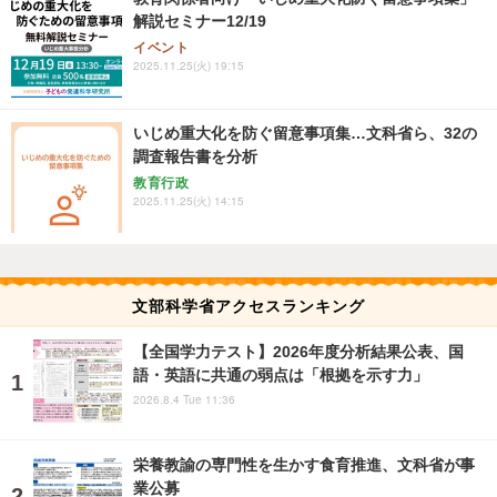
解説セミナー12/19
イベント
2025.11.25(火) 19:15
いじめ重大化を防ぐ留意事項集…文科省ら、32の
調査報告書を分析
教育行政
2025.11.25(火) 14:15
文部科学省アクセスランキング
【全国学力テスト】2026年度分析結果公表、国
語・英語に共通の弱点は「根拠を示す力」
2026.8.4 Tue 11:36
栄養教諭の専門性を生かす食育推進、文科省が事
業公募