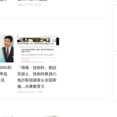
2026.8.7 Fri 12:15
SNS利
「情報・技術科」創設
率低
見据え、技術科教員の
会見
免許取得講座を全国実
施…兵庫教育大
2026.8.4 Tue 17:45