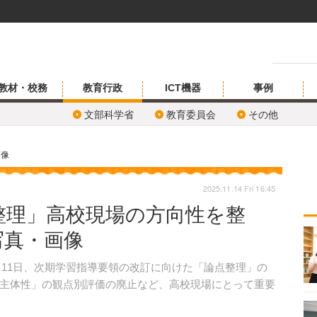
教材・校務
教育行政
ICT機器
事例
文部科学省
教育委員会
その他
画像
2025.11.14 Fri 16:45
整理」高校現場の方向性を整
写真・画像
月11日、次期学習指導要領の改訂に向けた「論点整理」の
主体性」の観点別評価の廃止など、高校現場にとって重要