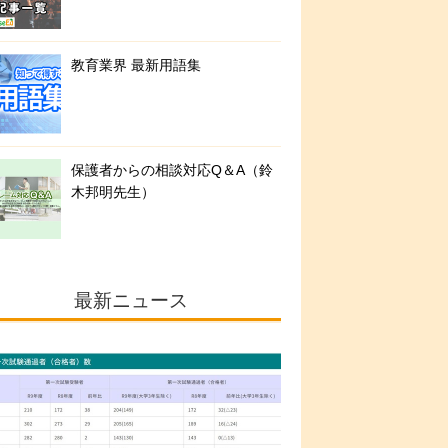
教育業界 最新用語集
保護者からの相談対応Q＆A（鈴
木邦明先生）
最新ニュース