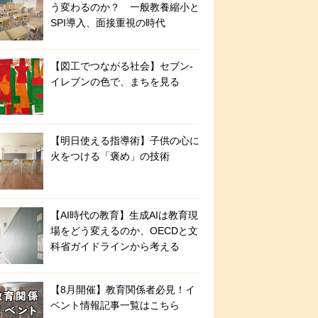
う変わるのか？ 一般教養縮小と
SPI導入、面接重視の時代
【図工でつながる社会】セブン‐
イレブンの色で、まちを見る
【明日使える指導術】子供の心に
火をつける「褒め」の技術
【AI時代の教育】生成AIは教育現
場をどう変えるのか、OECDと文
科省ガイドラインから考える
【8月開催】教育関係者必見！イ
ベント情報記事一覧はこちら