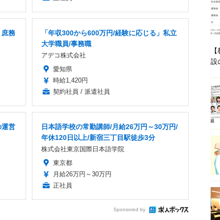
 庶務
「年収300から600万円/経験に応じる」私立
大学職員/事務職
【
アデコ株式会社
設
愛知県
時給1,420円
契約社員 / 派遣社員
の運営
日本語学校の常勤講師/月給26万円～30万円/
年休120日以上/新宿三丁目駅徒歩3分
株式会社東京国際日本語学院
東京都
月給26万円～30万円
正社員
Sponsored by