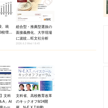
校、統
総合型・推薦型選抜の
3校増…
面接義務化、大学現場
に波紋…旺文社分析
2026.6.3 Wed 18:45
7】文科
文科省、高校教育改革
A」AI
のキックオフ8/24開
接ルー
催…N-E.X.T.始動