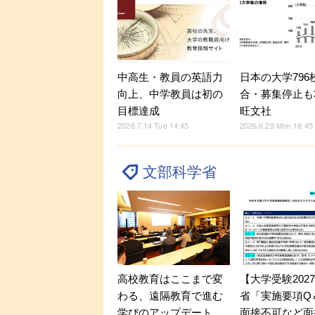
中高生・教員の英語力
日本の大学796
向上、中学教員は初の
合・募集停止も
目標達成
旺文社
2026.7.14 Tue 14:45
2026.6.29 Mon 16:45
文部科学省
【大学受験202
高校教育はここまで変
省「実施要項Q＆
わる、遠隔教育で進む
面接不可など面
学びのアップデート