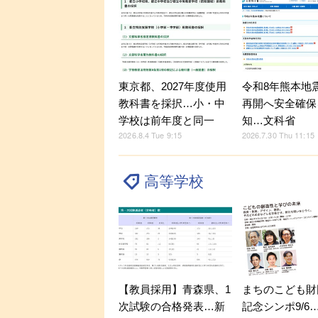
東京都、2027年度使用
令和8年熊本地
教科書を採択…小・中
再開へ安全確保
学校は前年度と同一
知…文科省
2026.8.4 Tue 9:15
2026.7.30 Thu 11:15
高等学校
【教員採用】青森県、1
まちのこども財
次試験の合格発表…新
記念シンポ9/6