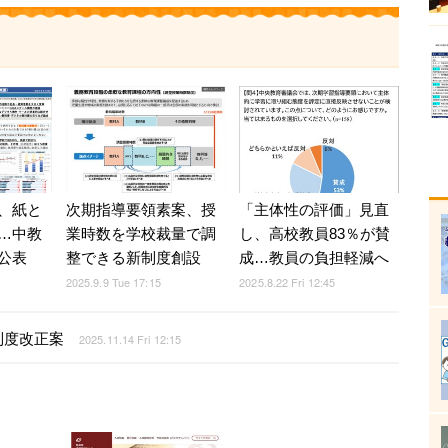
、紙と
次期指導要領素案、授
「主体性の評価」見直
…中教
業時数を学校裁量で調
し、高校教員83％が賛
公表
整できる新制度創設
成…教員の負担軽減へ
2025.9.9 Tue 17:15
2025.8.22 Fri 12:45
制度改正案
2025.11.14 Fri 12:15