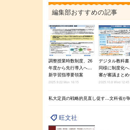
編集部おすすめの記事
調整授業時数制度、26
デジタル教科書
年度から先行導入へ…
同様に制度化へ
新学習指導要領案
審が審議まとめ
2025.9.22 Mon 16:15
2025.10.8 Wed 12:45
私大定員の戦略的見直し促す…文科省が
旺文社