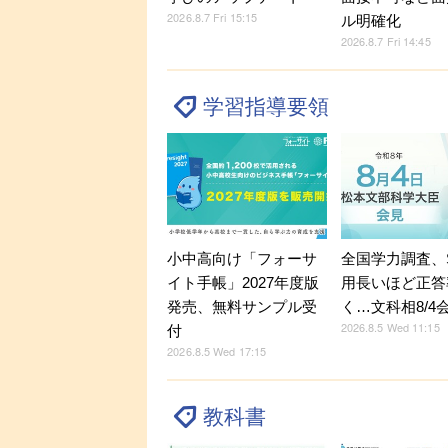
2026.8.7 Fri 15:15
ル明確化
2026.8.7 Fri 14:45
学習指導要領
小中高向け「フォーサ
全国学力調査、
イト手帳」2027年度版
用長いほど正答
発売、無料サンプル受
く…文科相8/4
2026.8.5 Wed 11:15
付
2026.8.5 Wed 17:15
教科書