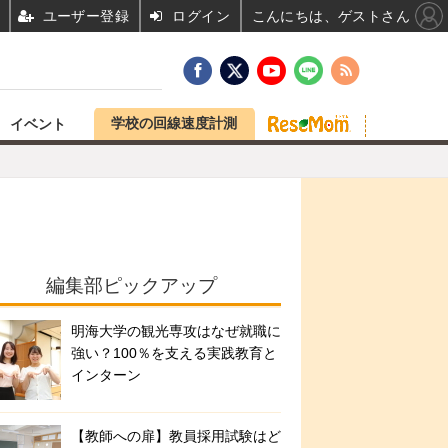
ユーザー登録
ログイン
こんにちは、ゲストさん
学校の回線速度計測
イベント
編集部ピックアップ
明海大学の観光専攻はなぜ就職に
強い？100％を支える実践教育と
インターン
【教師への扉】教員採用試験はど