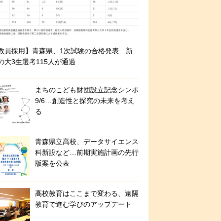
教員採用】青森県、1次試験の合格発表…新
の大3生選考115人が通過
まちのこども財団設立記念シンポ
9/6…創造性と探究の未来を考え
る
青森県立高校、データサイエンス
科新設など…前期実施計画の先行
版案を公表
高校教育はここまで変わる、遠隔
教育で進む学びのアップデート