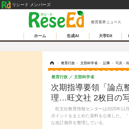
リシード メンバーズ
教育業界ニュース
ホーム
生成AI
大学DX
ホーム
›
教育行政
›
文部科学省
›
記事
›
写真・
教育行政
文部科学省
次期指導要領「論点
理…旺文社 2枚目の
旺文社教育情報センターは2025年11
ポイントをまとめた資料を公表した。「
な改訂個所を整理している。