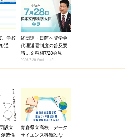
震、学校
経団連・日商へ奨学金
を通
代理返還制度の普及要
請…文科相7/28会見
2026.7.29 Wed 11:15
団設立
青森県立高校、データ
…創造性
サイエンス科新設な