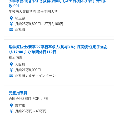
大学事務/働きやすさ抜群/残業なし&土日祝休み 若手男性多
数 001
学校法人峯徳学園 埼玉学園大学
埼玉県
月給23万9,800円～27万2,100円
正社員
理学療法士/新卒/27卒新卒求人/賞与3.8ヶ月実績!住宅手当あ
り/17:00まで/年間休日112日
相原病院
大阪府
月給21万8,000円
正社員 / 新卒・インターン
児童指導員
合同会社ZEST FOR LIFE
東京都
月給26万円～40万円