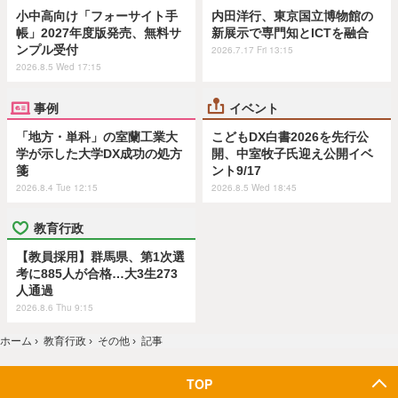
小中高向け「フォーサイト手
内田洋行、東京国立博物館の
帳」2027年度版発売、無料サ
新展示で専門知とICTを融合
ンプル受付
2026.7.17 Fri 13:15
2026.8.5 Wed 17:15
事例
イベント
「地方・単科」の室蘭工業大
こどもDX白書2026を先行公
学が示した大学DX成功の処方
開、中室牧子氏迎え公開イベ
箋
ント9/17
2026.8.4 Tue 12:15
2026.8.5 Wed 18:45
教育行政
【教員採用】群馬県、第1次選
考に885人が合格…大3生273
人通過
2026.8.6 Thu 9:15
ホーム
›
教育行政
›
その他
›
記事
TOP