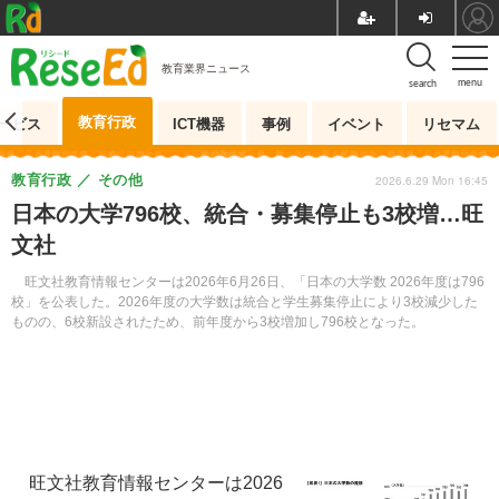
教育業界ニュース
menu
search
教育行政
ービス
ICT機器
事例
イベント
リセマム
教育行政
その他
2026.6.29 Mon 16:45
日本の大学796校、統合・募集停止も3校増…旺
文社
旺文社教育情報センターは2026年6月26日、「日本の大学数 2026年度は796
校」を公表した。2026年度の大学数は統合と学生募集停止により3校減少した
ものの、6校新設されたため、前年度から3校増加し796校となった。
旺文社教育情報センターは2026