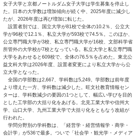
女子大学と京都ノートルダム女子大学は学生募集を停止し
た。日本の大学数は増加傾向が続く中、2025年度に減少し
たが、2026年度は再び増加に転じた。
設置者別では、国立大学が81校で全体の10.2％、公立大
学が96校で12.1％、私立大学が593校で74.5％。このほか、
公立専門職大学が3校、私立専門職大学が16校、文部科学省
所管外の大学校が7校となっている。私立大学と私立専門職
大学をあわせると609校で、全体の76.5％を占めた。東北公
益文科大学は2026年度、設置者変更により私立大学から公
立大学となった。
全国の学部数は2,667、学科数は5,249。学部数は前年度
より増えた一方、学科数は減少した。旺文社教育情報セン
ターは、学科数減少の要因の1つとして、幅広い学びを目的
とした工学部の大括り化をあげる。北見工業大学や信州大
学、山口大学、九州工業大学で大括り化をともなう改組が
行われた。
学問分野別の学科数は、「経営学・経営情報学・商学・
会計学」が536で最多。ついで「社会学・観光学・メディア