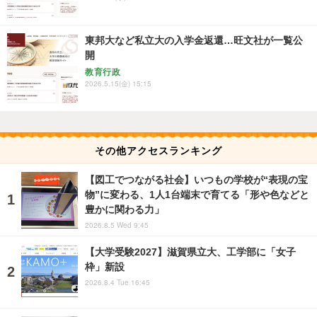
東邦大など私立大の入学金返還…旺文社が一覧公
開
教育行政
2026.5.15(金) 15:15
その他アクセスランキング
【図工でつながる社会】いつもの学校が“表現の宝
物”に変わる、1人1台端末で育てる「形や色などと
豊かに関わる力」
2026.8.5 Wed 9:45
【大学受験2027】滋賀県立大、工学部に「女子
枠」新設
2026.8.4 Tue 16:45