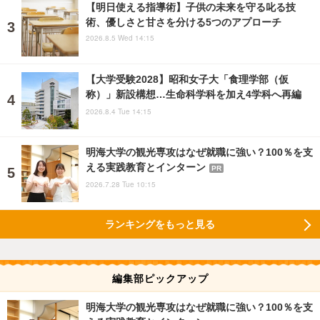
【明日使える指導術】子供の未来を守る叱る技
術、優しさと甘さを分ける5つのアプローチ
2026.8.5 Wed 14:15
【大学受験2028】昭和女子大「食理学部（仮
称）」新設構想…生命科学科を加え4学科へ再編
2026.8.4 Tue 14:15
明海大学の観光専攻はなぜ就職に強い？100％を支
える実践教育とインターン
PR
2026.7.28 Tue 10:15
ランキングをもっと見る
編集部ピックアップ
明海大学の観光専攻はなぜ就職に強い？100％を支