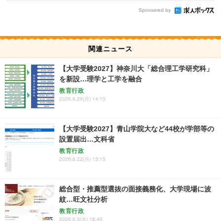
Sponsored by
関連ニュース
【大学受験2027】神奈川大「総合理工学研究科」
を新設…理学と工学を融合
教育行政
2026.6.29(月) 14:15
【大学受験2027】青山学院大など44校が学部等の
設置届出…文科省
教育行政
2026.6.22(月) 13:15
総合型・推薦型選抜の面接義務化、大学現場に波
紋…旺文社分析
教育行政
2026.6.3(水) 18:45