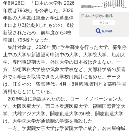
年6月26日、「日本の大学数 2026
年度は796校」を公表した。2026
日本の大学数の推移
年度の大学数は統合と学生募集停
全 3 枚
止により3校減少したものの、6校
拡大写真
新設されたため、前年度から3校
増加し796校となった。
集計対象は、2026年度に学生募集を行った大学。募集停
止中の大学や新設認可申請中の大学、大学院大学、短期大
学、専門職短期大学、外国大学の日本校は含まない。一
方、防衛医科大学校や気象大学校など、文部科学省の所管
外でも学士を取得できる大学校は集計に含めた。データ
は、旺文社の「螢雪時代」4月・8月臨時増刊と文部科学省
資料をもとにしている。
2026年度に新設されたのは、コー・イノベーション大
学、大阪医療大学、西日本看護医療大学、福岡国際音楽大
学、武雄アジア大学、開志創造大学の6校。開志創造大学
は、大学院大学が通信制の学部を新設した。
一方、学習院女子大学は学習院大学に統合。名古屋柳城