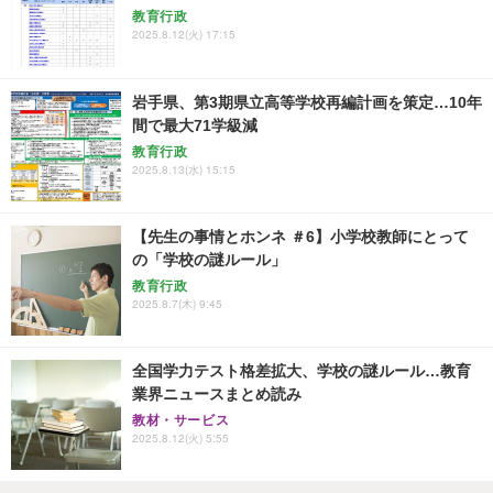
教育行政
2025.8.12(火) 17:15
岩手県、第3期県立高等学校再編計画を策定…10年
間で最大71学級減
教育行政
2025.8.13(水) 15:15
【先生の事情とホンネ ＃6】小学校教師にとって
の「学校の謎ルール」
教育行政
2025.8.7(木) 9:45
全国学力テスト格差拡大、学校の謎ルール…教育
業界ニュースまとめ読み
教材・サービス
2025.8.12(火) 5:55