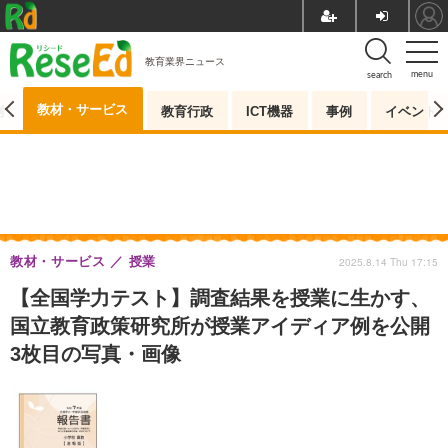
教育業界ニュース
menu
search
教材・サービス
測
教育行政
ICT機器
事例
イベント
教材・サービス
授業
2025.8.14 Thu 17:15
【全国学力テスト】調査結果を授業に生かす、
国立教育政策研究所が授業アイディア例を公開
3枚目の写真・画像