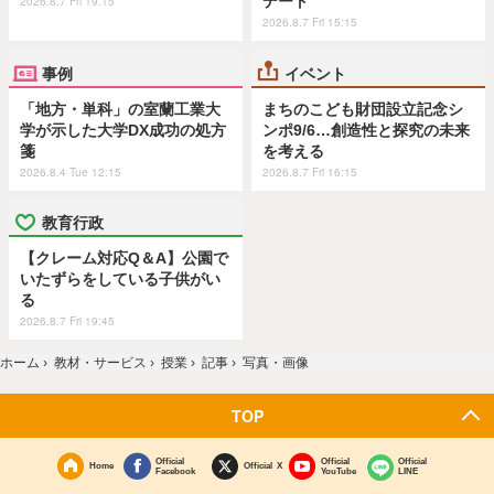
デート
2026.8.7 Fri 19:15
2026.8.7 Fri 15:15
事例
イベント
「地方・単科」の室蘭工業大
まちのこども財団設立記念シ
学が示した大学DX成功の処方
ンポ9/6…創造性と探究の未来
箋
を考える
2026.8.4 Tue 12:15
2026.8.7 Fri 16:15
教育行政
【クレーム対応Q＆A】公園で
いたずらをしている子供がい
る
2026.8.7 Fri 19:45
ホーム
›
教材・サービス
›
授業
›
記事
›
写真・画像
TOP
Official
Official
Official
Home
Official X
Facebook
YouTube
LINE