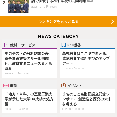
話で実現する小中学校の共同利用
PR
2025.12.19 Fri 18:15
ランキングをもっと見る
NEWS CATEGORY
教材・サービス
ICT機器
学力テストの分析結果公表、
高校教育はここまで変わる、
総合型選抜等のルール明確
遠隔教育で進む学びのアップ
化…教育業界ニュースまとめ
デート
読み
2026.8.7 Fri 15:15
2026.8.10 Mon 5:55
事例
イベント
「地方・単科」の室蘭工業大
まちのこども財団設立記念シ
学が示した大学DX成功の処方
ンポ9/6…創造性と探究の未来
箋
を考える
2026.8.4 Tue 12:15
2026.8.7 Fri 16:15