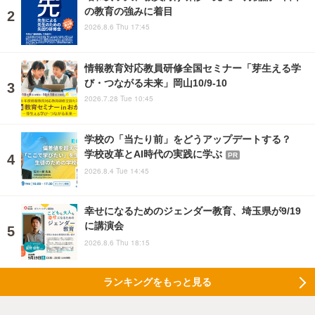
の教育の強みに着目
2026.8.6 Thu 17:45
情報教育対応教員研修全国セミナー「芽生える学
び・つながる未来」岡山10/9-10
2026.7.28 Tue 10:45
学校の「当たり前」をどうアップデートする？
学校改革とAI時代の実践に学ぶ
PR
2026.8.4 Tue 14:45
幸せになるためのジェンダー教育、埼玉県が9/19
に講演会
2026.8.6 Thu 18:15
ランキングをもっと見る