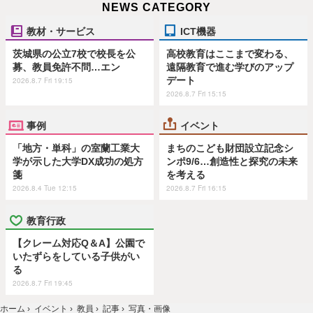
NEWS CATEGORY
教材・サービス
ICT機器
茨城県の公立7校で校長を公
高校教育はここまで変わる、
募、教員免許不問…エン
遠隔教育で進む学びのアップ
デート
2026.8.7 Fri 19:15
2026.8.7 Fri 15:15
事例
イベント
「地方・単科」の室蘭工業大
まちのこども財団設立記念シ
学が示した大学DX成功の処方
ンポ9/6…創造性と探究の未来
箋
を考える
2026.8.4 Tue 12:15
2026.8.7 Fri 16:15
教育行政
【クレーム対応Q＆A】公園で
いたずらをしている子供がい
る
2026.8.7 Fri 19:45
ホーム
›
イベント
›
教員
›
記事
›
写真・画像