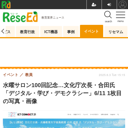
教育業界ニュース
menu
search
イベント
ービス
教育行政
ICT機器
事例
リセマム
イベント
教員
2025.6.3 Tue 15:15
水曜サロン100回記念…文化庁次長・合田氏
「デジタル・学び・デモクラシー」6/11 1枚目
の写真・画像