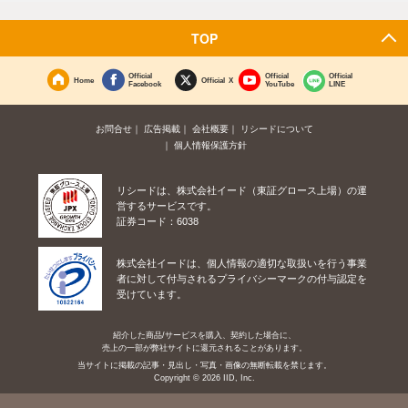
TOP
Official
Official
Official
Home
Official X
Facebook
YouTube
LINE
お問合せ
広告掲載
会社概要
リシードについて
個人情報保護方針
リシードは、株式会社イード（東証グロース上場）の運
営するサービスです。
証券コード：6038
株式会社イードは、個人情報の適切な取扱いを行う事業
者に対して付与されるプライバシーマークの付与認定を
受けています。
紹介した商品/サービスを購入、契約した場合に、
売上の一部が弊社サイトに還元されることがあります。
当サイトに掲載の記事・見出し・写真・画像の無断転載を禁じます。
Copyright © 2026 IID, Inc.