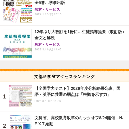
全5巻…学事出版
教材・サービス
2024.1.18(木) 13:15
12年ぶり大改訂を1冊に…生徒指導提要（改訂版）
全文と解説
教材・サービス
2023.3.14(火) 11:45
文部科学省アクセスランキング
【全国学力テスト】2026年度分析結果公表、国
語・英語に共通の弱点は「根拠を示す力」
2026.8.4 Tue 11:36
文科省、高校教育改革のキックオフ8/24開催…N-
E.X.T.始動