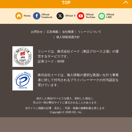
TOP
Official
Official
Official
Home
Official X
Facebook
YouTube
LINE
お問合せ
広告掲載
会社概要
リシードについて
個人情報保護方針
リシードは、株式会社イード（東証グロース上場）の運
営するサービスです。
証券コード：6038
株式会社イードは、個人情報の適切な取扱いを行う事業
者に対して付与されるプライバシーマークの付与認定を
受けています。
紹介した商品/サービスを購入、契約した場合に、
売上の一部が弊社サイトに還元されることがあります。
当サイトに掲載の記事・見出し・写真・画像の無断転載を禁じます。
Copyright © 2026 IID, Inc.