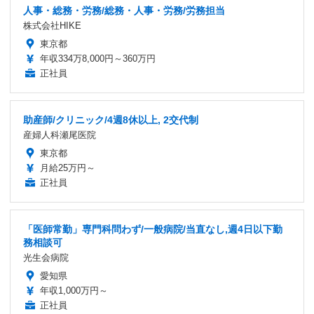
人事・総務・労務/総務・人事・労務/労務担当
株式会社HIKE
東京都
年収334万8,000円～360万円
正社員
助産師/クリニック/4週8休以上, 2交代制
産婦人科瀬尾医院
東京都
月給25万円～
正社員
「医師常勤」専門科問わず/一般病院/当直なし,週4日以下勤
務相談可
光生会病院
愛知県
年収1,000万円～
正社員