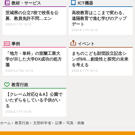
教材・サービス
ICT機器
茨城県の公立7校で校長を公
高校教育はここまで変わる、
募、教員免許不問…エン
遠隔教育で進む学びのアップ
デート
2026.8.7 Fri 19:15
2026.8.7 Fri 15:15
事例
イベント
「地方・単科」の室蘭工業大
まちのこども財団設立記念シ
学が示した大学DX成功の処方
ンポ9/6…創造性と探究の未来
箋
を考える
2026.8.4 Tue 12:15
2026.8.7 Fri 16:15
教育行政
【クレーム対応Q＆A】公園で
いたずらをしている子供がい
る
2026.8.7 Fri 19:45
ホーム
›
教育行政
›
文部科学省
›
記事
›
写真・画像