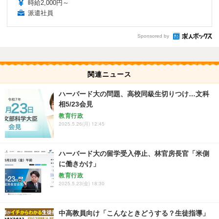
時給2,000円～
派遣社員
Sponsored by
関連ニュース
ハーバード大の問題、高校同級生切りつけ…文科
相5/23会見
教育行政
2025.5.26(月) 12:45
ハーバード大の留学受入停止、林官房長官「米側
に働きかけ」
教育行政
2025.5.23(金) 18:30
中高教員向け「こんなときどうする？生徒指導」