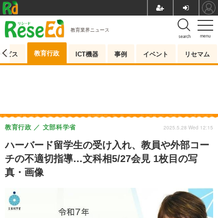
教育業界ニュース
menu
search
教育行政
ービス
ICT機器
事例
イベント
リセマム
教育行政
文部科学省
2025.5.28 Wed 12:15
ハーバード留学生の受け入れ、教員や外部コー
チの不適切指導…文科相5/27会見 1枚目の写
真・画像