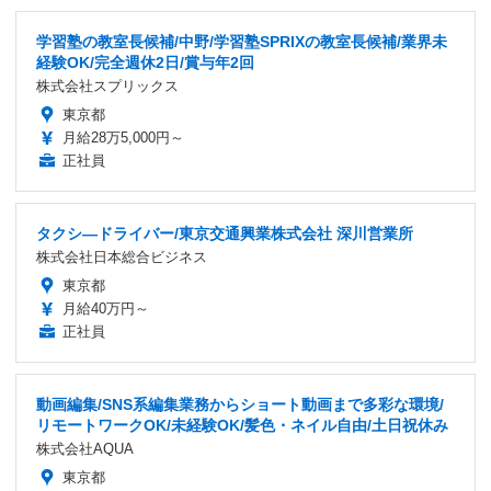
学習塾の教室長候補/中野/学習塾SPRIXの教室長候補/業界未
経験OK/完全週休2日/賞与年2回
株式会社スプリックス
東京都
月給28万5,000円～
正社員
タクシ―ドライバー/東京交通興業株式会社 深川営業所
株式会社日本総合ビジネス
東京都
月給40万円～
正社員
動画編集/SNS系編集業務からショート動画まで多彩な環境/
リモートワークOK/未経験OK/髪色・ネイル自由/土日祝休み
株式会社AQUA
東京都