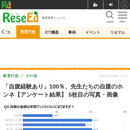
教育業界ニュース
menu
search
教育行政
ービス
ICT機器
事例
イベント
リセマム
教育行政
その他
2025.4.9 Wed 16:15
「自腹経験あり」100％、先生たちの自腹のホ
ンネ【アンケート結果】 5枚目の写真・画像