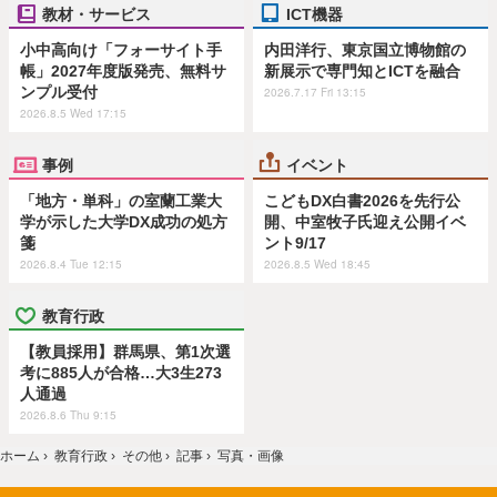
教材・サービス
ICT機器
小中高向け「フォーサイト手
内田洋行、東京国立博物館の
帳」2027年度版発売、無料サ
新展示で専門知とICTを融合
ンプル受付
2026.7.17 Fri 13:15
2026.8.5 Wed 17:15
事例
イベント
「地方・単科」の室蘭工業大
こどもDX白書2026を先行公
学が示した大学DX成功の処方
開、中室牧子氏迎え公開イベ
箋
ント9/17
2026.8.4 Tue 12:15
2026.8.5 Wed 18:45
教育行政
【教員採用】群馬県、第1次選
考に885人が合格…大3生273
人通過
2026.8.6 Thu 9:15
ホーム
›
教育行政
›
その他
›
記事
›
写真・画像