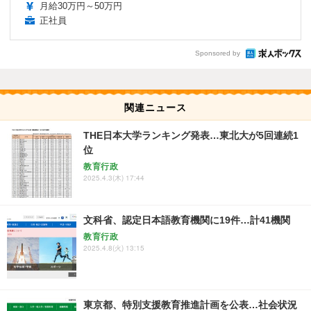
月給30万円～50万円
正社員
Sponsored by
関連ニュース
THE日本大学ランキング発表…東北大が5回連続1
位
教育行政
2025.4.3(木) 17:44
文科省、認定日本語教育機関に19件…計41機関
教育行政
2025.4.8(火) 13:15
東京都、特別支援教育推進計画を公表…社会状況