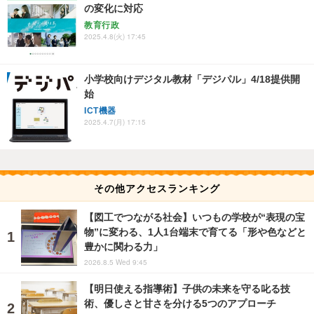
の変化に対応
教育行政
2025.4.8(火) 17:45
小学校向けデジタル教材「デジパル」4/18提供開
始
ICT機器
2025.4.7(月) 17:15
その他アクセスランキング
【図工でつながる社会】いつもの学校が“表現の宝
物”に変わる、1人1台端末で育てる「形や色などと
豊かに関わる力」
2026.8.5 Wed 9:45
【明日使える指導術】子供の未来を守る叱る技
術、優しさと甘さを分ける5つのアプローチ