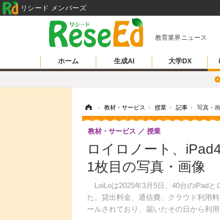
リシード メンバーズ
教育業界ニュース
ホーム
生成AI
大学DX
ホーム
›
教材・サービス
›
授業
›
記事
›
写真・
教材・サービス
授業
ロイロノート、iPad
1枚目の写真・画像
LoiLoは2025年3月5日、40台のi
た。貸出料金、通信費、クラウド利用料
ールされており、届いたその日から利用