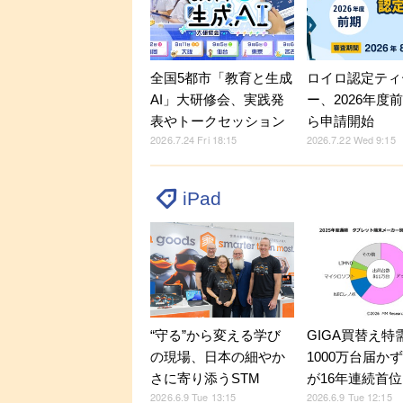
全国5都市「教育と生成
ロイロ認定ティ
AI」大研修会、実践発
ー、2026年度前
表やトークセッション
ら申請開始
2026.7.24 Fri 18:15
2026.7.22 Wed 9:15
iPad
GIGA買替え特
“守る”から変える学び
1000万台届かず
の現場、日本の細やか
が16年連続首位
さに寄り添うSTM
2026.6.9 Tue 12:15
2026.6.9 Tue 13:15