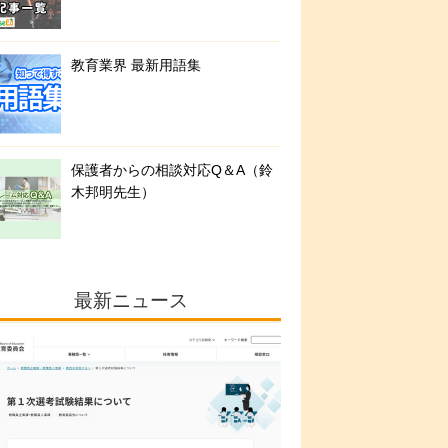
教育業界 最新用語集
保護者からの相談対応Q＆A（鈴
木邦明先生）
最新ニュース