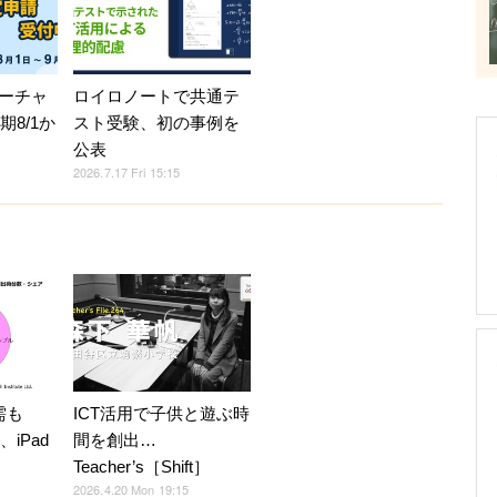
ーチャ
ロイロノートで共通テ
期8/1か
スト受験、初の事例を
公表
2026.7.17 Fri 15:15
需も
ICT活用で子供と遊ぶ時
、iPad
間を創出…
Teacher’s［Shift］
2026.4.20 Mon 19:15