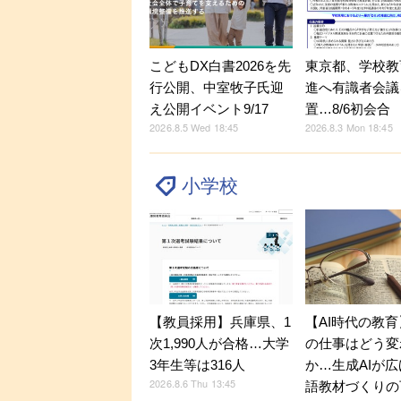
こどもDX白書2026を先
東京都、学校教
行公開、中室牧子氏迎
進へ有識者会議
え公開イベント9/17
置…8/6初会合
2026.8.5 Wed 18:45
2026.8.3 Mon 18:45
小学校
【教員採用】兵庫県、1
【AI時代の教
次1,990人が合格…大学
の仕事はどう変
3年生等は316人
か…生成AIが
2026.8.6 Thu 13:45
語教材づくりの