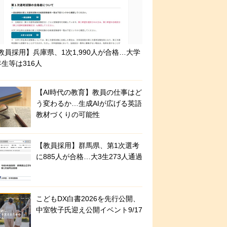
教員採用】兵庫県、1次1,990人が合格…大学
年生等は316人
【AI時代の教育】教員の仕事はど
う変わるか…生成AIが広げる英語
教材づくりの可能性
【教員採用】群馬県、第1次選考
に885人が合格…大3生273人通過
こどもDX白書2026を先行公開、
中室牧子氏迎え公開イベント9/17