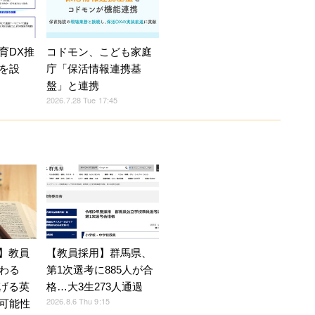
育DX推
コドモン、こども家庭
を設
庁「保活情報連携基
盤」と連携
2026.7.28 Tue 17:45
育】教員
【教員採用】群馬県、
わる
第1次選考に885人が合
広げる英
格…大3生273人通過
2026.8.6 Thu 9:15
可能性