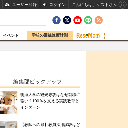
ユーザー登録
ログイン
こんにちは、ゲストさん
学校の回線速度計測
イベント
編集部ピックアップ
明海大学の観光専攻はなぜ就職に
強い？100％を支える実践教育と
インターン
【教師への扉】教員採用試験はど