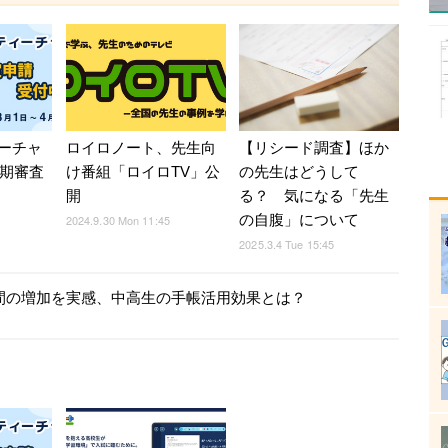
ーチャ
ロイロノート、先生向
【リシード調査】ほか
後期審査
け番組「ロイロTV」公
の先生はどうして
開
る？ 気になる「先生
の自腹」について
2024.9.30 Mon 11:45
2025.3.4 Tue 15:45
時間の増加を実感、中高生の手帳活用効果とは？