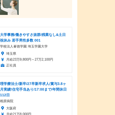
大学事務/働きやすさ抜群/残業なし&土日
祝休み 若手男性多数 001
学校法人峯徳学園 埼玉学園大学
埼玉県
月給23万9,800円～27万2,100円
正社員
理学療法士/新卒/27卒新卒求人/賞与3.8ヶ
月実績!住宅手当あり/17:00まで/年間休日
112日
相原病院
大阪府
月給21万8,000円