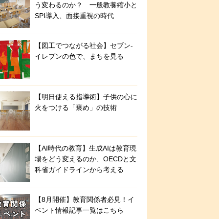
う変わるのか？ 一般教養縮小と
SPI導入、面接重視の時代
【図工でつながる社会】セブン‐
イレブンの色で、まちを見る
【明日使える指導術】子供の心に
火をつける「褒め」の技術
【AI時代の教育】生成AIは教育現
場をどう変えるのか、OECDと文
科省ガイドラインから考える
【8月開催】教育関係者必見！イ
ベント情報記事一覧はこちら