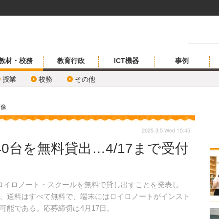
教材・校務
教育行政
ICT機器
事例
授業
校務
その他
画像
2025.3.5 Wed 15:45
40台を無料貸出…4/17まで受付
Padとロイロノート・スクールを無料で貸し出すことを発表し
、送料はすべて無料で、端末にはロイロノートがインスト
可能である。応募締切は4月17日。