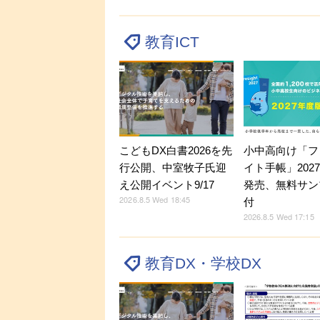
教育ICT
こどもDX白書2026を先
小中高向け「フ
行公開、中室牧子氏迎
イト手帳」202
え公開イベント9/17
発売、無料サン
2026.8.5 Wed 18:45
付
2026.8.5 Wed 17:15
教育DX・学校DX