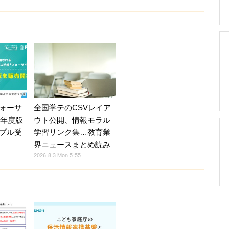
ォーサ
全国学テのCSVレイア
7年度版
ウト公開、情報モラル
プル受
学習リンク集…教育業
界ニュースまとめ読み
2026.8.3 Mon 5:55