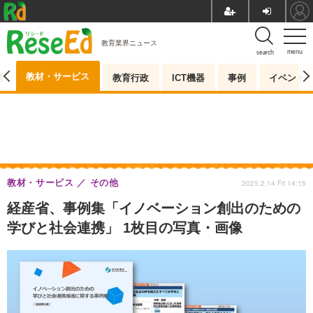
教育業界ニュース
menu
search
教材・サービス
測
教育行政
ICT機器
事例
イベント
教材・サービス
その他
2025.2.14 Fri 14:15
経産省、事例集「イノベーション創出のための
学びと社会連携」 1枚目の写真・画像