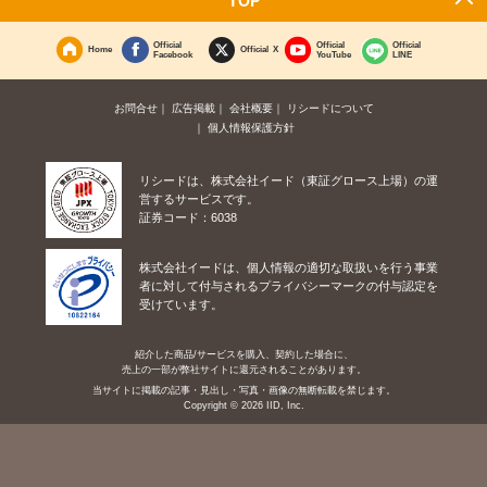
Official
Official
Official
Home
Official X
Facebook
YouTube
LINE
お問合せ
広告掲載
会社概要
リシードについて
個人情報保護方針
リシードは、株式会社イード（東証グロース上場）の運
営するサービスです。
証券コード：6038
株式会社イードは、個人情報の適切な取扱いを行う事業
者に対して付与されるプライバシーマークの付与認定を
受けています。
紹介した商品/サービスを購入、契約した場合に、
売上の一部が弊社サイトに還元されることがあります。
当サイトに掲載の記事・見出し・写真・画像の無断転載を禁じます。
Copyright © 2026 IID, Inc.