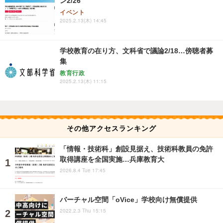
ン2/26
イベント
2025.2.13(木) 14:45
学校教育の在り方、文科省で議論2/18…傍聴者募
集
教育行政
2025.2.13(木) 11:15
その他アクセスランキング
「情報・技術科」創設見据え、技術科教員の免許
取得講座を全国実施…兵庫教育大
2026.8.4 Tue 17:45
バーチャル空間「oVice」学校向け無償提供
2022.2.3 Thu 15:15