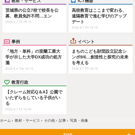
教材・サービス
ICT機器
茨城県の公立7校で校長を公
高校教育はここまで変わる、
募、教員免許不問…エン
遠隔教育で進む学びのアップ
デート
2026.8.7 Fri 19:15
2026.8.7 Fri 15:15
事例
イベント
「地方・単科」の室蘭工業大
まちのこども財団設立記念シ
学が示した大学DX成功の処方
ンポ9/6…創造性と探究の未来
箋
を考える
2026.8.4 Tue 12:15
2026.8.7 Fri 16:15
教育行政
【クレーム対応Q＆A】公園で
いたずらをしている子供がい
る
2026.8.7 Fri 19:45
ホーム
›
教材・サービス
›
その他
›
記事
›
写真・画像
TOP