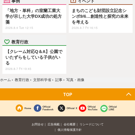
事例
イベント
「地方・単科」の室蘭工業大
まちのこども財団設立記念シ
学が示した大学DX成功の処方
ンポ9/6…創造性と探究の未来
箋
を考える
2026.8.4 Tue 12:15
2026.8.7 Fri 16:15
教育行政
【クレーム対応Q＆A】公園で
いたずらをしている子供がい
る
2026.8.7 Fri 19:45
ホーム
›
教育行政
›
文部科学省
›
記事
›
写真・画像
TOP
Official
Official
Official
Home
Official X
Facebook
YouTube
LINE
お問合せ
広告掲載
会社概要
リシードについて
個人情報保護方針