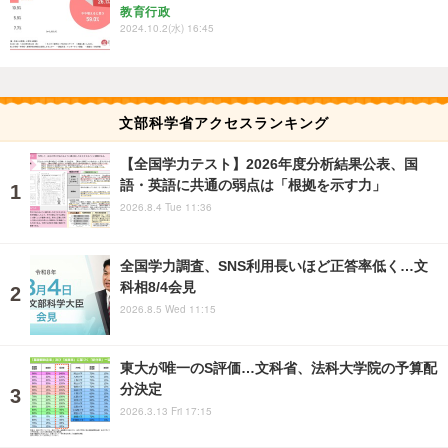
教育行政
2024.10.2(水) 16:45
文部科学省アクセスランキング
【全国学力テスト】2026年度分析結果公表、国
語・英語に共通の弱点は「根拠を示す力」
2026.8.4 Tue 11:36
全国学力調査、SNS利用長いほど正答率低く…文
科相8/4会見
2026.8.5 Wed 11:15
東大が唯一のS評価…文科省、法科大学院の予算配
分決定
2026.3.13 Fri 17:15