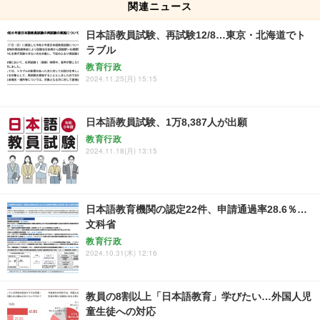
関連ニュース
日本語教員試験、再試験12/8…東京・北海道でト
ラブル
教育行政
2024.11.25(月) 15:15
日本語教員試験、1万8,387人が出願
教育行政
2024.11.18(月) 13:15
日本語教育機関の認定22件、申請通過率28.6％…
文科省
教育行政
2024.10.31(木) 12:16
教員の8割以上「日本語教育」学びたい…外国人児
童生徒への対応