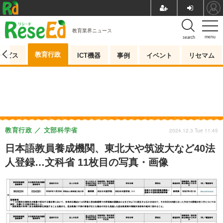
教育業界ニュース
menu
search
教育行政
ービス
ICT機器
事例
イベント
リセマム
教育行政
文部科学省
2024.12.3 Tue 11:45
日本語教員養成機関、東北大や筑波大など40法
人登録…文科省 11枚目の写真・画像