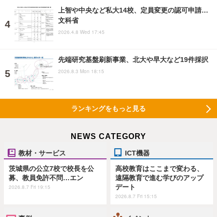
上智や中央など私大14校、定員変更の認可申請…
文科省
2026.4.8 Wed 17:45
先端研究基盤刷新事業、北大や早大など19件採択
2026.8.3 Mon 18:15
ランキングをもっと見る
NEWS CATEGORY
教材・サービス
ICT機器
茨城県の公立7校で校長を公
高校教育はここまで変わる、
募、教員免許不問…エン
遠隔教育で進む学びのアップ
デート
2026.8.7 Fri 19:15
2026.8.7 Fri 15:15