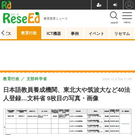
教育業界ニュース
menu
search
教育行政
ービス
ICT機器
事例
イベント
リセマム
教育行政
文部科学省
2024.12.3 Tue 11:45
日本語教員養成機関、東北大や筑波大など40法
人登録…文科省 9枚目の写真・画像