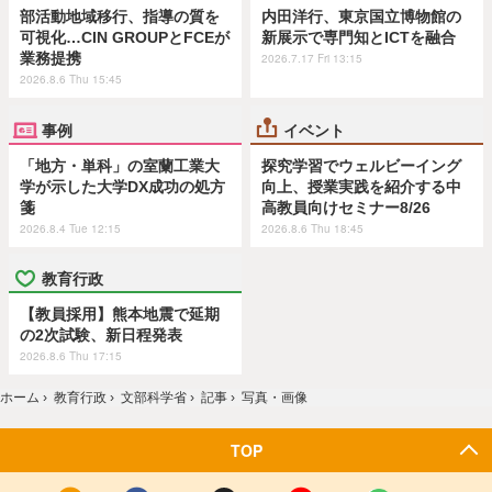
部活動地域移行、指導の質を
内田洋行、東京国立博物館の
可視化…CIN GROUPとFCEが
新展示で専門知とICTを融合
業務提携
2026.7.17 Fri 13:15
2026.8.6 Thu 15:45
事例
イベント
「地方・単科」の室蘭工業大
探究学習でウェルビーイング
学が示した大学DX成功の処方
向上、授業実践を紹介する中
箋
高教員向けセミナー8/26
2026.8.4 Tue 12:15
2026.8.6 Thu 18:45
教育行政
【教員採用】熊本地震で延期
の2次試験、新日程発表
2026.8.6 Thu 17:15
ホーム
›
教育行政
›
文部科学省
›
記事
›
写真・画像
TOP