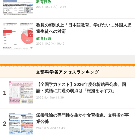
教育行政
2024.10.31(木) 12:16
教員の8割以上「日本語教育」学びたい…外国人児
童生徒への対応
教育行政
2024.10.2(水) 16:45
文部科学省アクセスランキング
【全国学力テスト】2026年度分析結果公表、国
語・英語に共通の弱点は「根拠を示す力」
2026.8.4 Tue 11:36
栄養教諭の専門性を生かす食育推進、文科省が事
業公募
2026.8.5 Wed 11:45