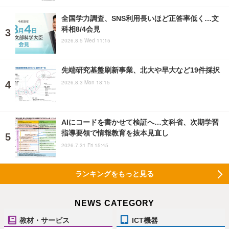
全国学力調査、SNS利用長いほど正答率低く…文
科相8/4会見
2026.8.5 Wed 11:15
先端研究基盤刷新事業、北大や早大など19件採択
2026.8.3 Mon 18:15
AIにコードを書かせて検証へ…文科省、次期学習
指導要領で情報教育を抜本見直し
2026.7.31 Fri 15:45
ランキングをもっと見る
NEWS CATEGORY
教材・サービス
ICT機器