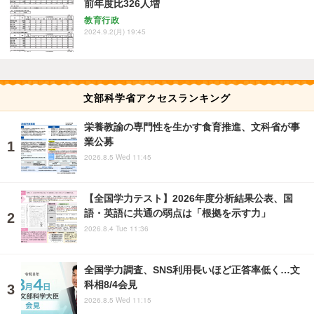
前年度比326人増
教育行政
2024.9.2(月) 19:45
文部科学省アクセスランキング
栄養教諭の専門性を生かす食育推進、文科省が事
業公募
2026.8.5 Wed 11:45
【全国学力テスト】2026年度分析結果公表、国
語・英語に共通の弱点は「根拠を示す力」
2026.8.4 Tue 11:36
全国学力調査、SNS利用長いほど正答率低く…文
科相8/4会見
2026.8.5 Wed 11:15