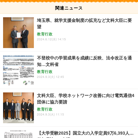
関連ニュース
埼玉県、就学支援金制度の拡充など文科大臣に要
望
教育行政
2024.6.12(水) 14:15
不登校中の学習成果を成績に反映、法令改正を通
知…文科省
教育行政
2024.9.3(火) 12:45
文科大臣、学校ネットワーク改善に向け電気通信4
団体に協力要請
教育行政
2024.9.3(火) 11:15
【大学受験2025】国立大の入学定員9万6,393人…