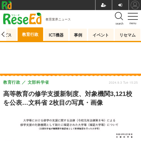
教育業界ニュース
menu
search
教育行政
ービス
ICT機器
事例
イベント
リセマム
教育行政
文部科学省
2024.9.3 Tue 15:25
高等教育の修学支援新制度、対象機関3,121校
を公表…文科省 2枚目の写真・画像