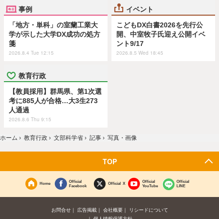
事例
イベント
「地方・単科」の室蘭工業大
こどもDX白書2026を先行公
学が示した大学DX成功の処方
開、中室牧子氏迎え公開イベ
箋
ント9/17
2026.8.4 Tue 12:15
2026.8.5 Wed 18:45
教育行政
【教員採用】群馬県、第1次選
考に885人が合格…大3生273
人通過
2026.8.6 Thu 9:15
ホーム
›
教育行政
›
文部科学省
›
記事
›
写真・画像
TOP
Official
Official
Official
Home
Official X
Facebook
YouTube
LINE
お問合せ
広告掲載
会社概要
リシードについて
個人情報保護方針