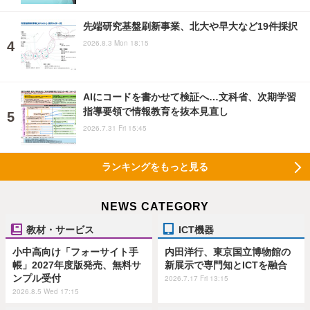
先端研究基盤刷新事業、北大や早大など19件採択
2026.8.3 Mon 18:15
AIにコードを書かせて検証へ…文科省、次期学習
指導要領で情報教育を抜本見直し
2026.7.31 Fri 15:45
ランキングをもっと見る
NEWS CATEGORY
教材・サービス
ICT機器
小中高向け「フォーサイト手
内田洋行、東京国立博物館の
帳」2027年度版発売、無料サ
新展示で専門知とICTを融合
ンプル受付
2026.7.17 Fri 13:15
2026.8.5 Wed 17:15