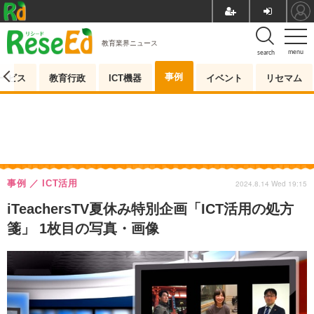
教育業界ニュース
menu
search
事例
ービス
教育行政
ICT機器
イベント
リセマム
事例
ICT活用
2024.8.14 Wed 19:15
iTeachersTV夏休み特別企画「ICT活用の処方
箋」 1枚目の写真・画像