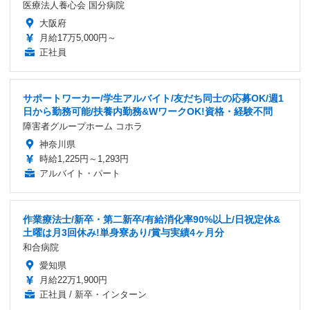
医療法人養心会 国分病院
大阪府
月給17万5,000円～
正社員
サポートワーカー/学生アルバイト/友だち同士の応募OK/週1
日から勤務可能/扶養内勤務&WワークOK!資格・経験不問
障害者グループホーム コホラ
神奈川県
時給1,225円～1,293円
アルバイト・パート
作業療法士/新卒・第二新卒/有給消化率90%以上/日祝定休&
土曜は月3回休み!単身寮あり/賞与実績4ヶ月分
和合病院
愛知県
月給22万1,900円
正社員 / 新卒・インターン