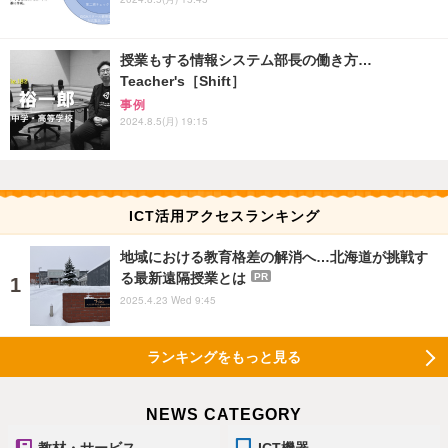
授業もする情報システム部長の働き方…
Teacher's［Shift］
事例
2024.8.5(月) 19:15
ICT活用アクセスランキング
地域における教育格差の解消へ…北海道が挑戦す
る最新遠隔授業とは
PR
2025.4.23 Wed 9:45
ランキングをもっと見る
NEWS CATEGORY
教材・サービス
ICT機器