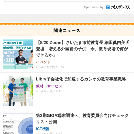
Sponsored by
関連ニュース
【8/20 Zoom】さいたま市前教育長 細田眞由美氏
登壇「増える外国籍の子供 今、教育現場で何が
できるか」
イベント
2024.7.18(木) 15:15
Libry子会社化で加速するカシオの教育事業戦略
教材・サービス
2024.8.2(金) 10:15
第2期GIGA端末調達へ、教育委員会向けチェック
リスト公開
ICT機器
2024.8.5(月) 15:45