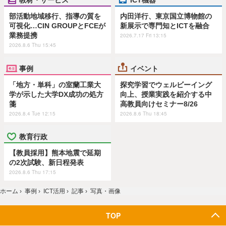
部活動地域移行、指導の質を
内田洋行、東京国立博物館の
可視化…CIN GROUPとFCEが
新展示で専門知とICTを融合
業務提携
2026.7.17 Fri 13:15
2026.8.6 Thu 15:45
事例
イベント
「地方・単科」の室蘭工業大
探究学習でウェルビーイング
学が示した大学DX成功の処方
向上、授業実践を紹介する中
箋
高教員向けセミナー8/26
2026.8.4 Tue 12:15
2026.8.6 Thu 18:45
教育行政
【教員採用】熊本地震で延期
の2次試験、新日程発表
2026.8.6 Thu 17:15
ホーム
›
事例
›
ICT活用
›
記事
›
写真・画像
TOP