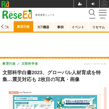
教育業界ニュース
menu
search
教育行政
ービス
ICT機器
事例
イベント
リセマム
教育行政
文部科学省
2024.7.19 Fri 15:45
文部科学白書2023、グローバル人材育成を特
集…震災対応も 2枚目の写真・画像