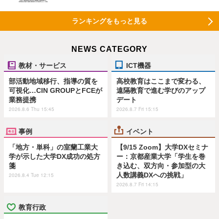
ランキングをもっと見る
NEWS CATEGORY
教材・サービス
ICT機器
部活動地域移行、指導の質を
高校教育はここまで変わる、
可視化…CIN GROUPとFCEが
遠隔教育で進む学びのアップ
業務提携
デート
2026.8.6 Thu 15:45
2026.8.7 Fri 15:15
事例
イベント
「地方・単科」の室蘭工業大
【9/15 Zoom】大学DXセミナ
学が示した大学DX成功の処方
ー：京都産業大学「学生を巻
箋
き込む、双方向・参加型の大
人数講義DXへの挑戦」
2026.8.4 Tue 12:15
2026.8.7 Fri 14:15
教育行政