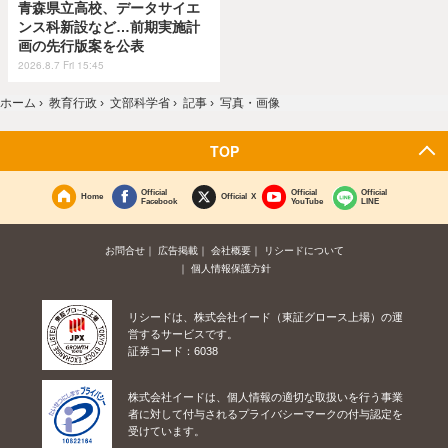
青森県立高校、データサイエ
ンス科新設など…前期実施計
画の先行版案を公表
2026.8.7 Fri 15:45
ホーム
›
教育行政
›
文部科学省
›
記事
›
写真・画像
TOP
Official
Official
Official
Home
Official X
Facebook
YouTube
LINE
お問合せ
広告掲載
会社概要
リシードについて
個人情報保護方針
リシードは、株式会社イード（東証グロース上場）の運
営するサービスです。
証券コード：6038
株式会社イードは、個人情報の適切な取扱いを行う事業
者に対して付与されるプライバシーマークの付与認定を
受けています。