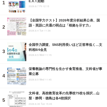
E.X.T.始動
2026.8.7 Fri 12:15
【全国学力テスト】2026年度分析結果公表、国
語・英語に共通の弱点は「根拠を示す力」
2026.8.4 Tue 11:36
全国学力調査、SNS利用長いほど正答率低く…文
科相8/4会見
2026.8.5 Wed 11:15
栄養教諭の専門性を生かす食育推進、文科省が事
業公募
2026.8.5 Wed 11:45
文科省、高校教育改革の先導校75校を採択…山
梨・静岡・徳島は各4校採択
2026.6.30 Tue 15:45