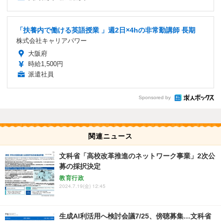
「扶養内で働ける英語授業 」週2日×4hの非常勤講師 長期
株式会社キャリアパワー
大阪府
時給1,500円
派遣社員
Sponsored by
関連ニュース
文科省「高校改革推進のネットワーク事業」2次公
募の採択決定
教育行政
2024.7.19(金) 12:45
生成AI利活用へ検討会議7/25、傍聴募集…文科省