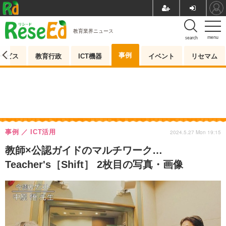
教育業界ニュース
menu
search
事例
ービス
教育行政
ICT機器
イベント
リセマム
事例
ICT活用
2024.5.27 Mon 19:15
教師×公認ガイドのマルチワーク…
Teacher's［Shift］ 2枚目の写真・画像