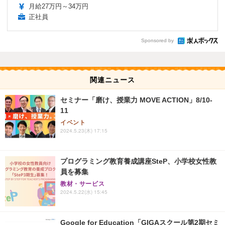
月給27万円～34万円
正社員
Sponsored by
関連ニュース
セミナー「磨け、授業力 MOVE ACTION」8/10-
11
イベント
2024.5.23(木) 17:15
プログラミング教育養成講座SteP、小学校女性教
員を募集
教材・サービス
2024.5.22(水) 15:45
Google for Education「GIGAスクール第2期セミ