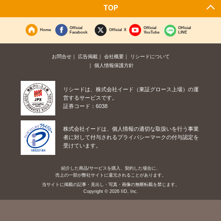
TOP
Official
Official
Official
Home
Official X
Facebook
YouTube
LINE
お問合せ
広告掲載
会社概要
リシードについて
個人情報保護方針
リシードは、株式会社イード（東証グロース上場）の運
営するサービスです。
証券コード：6038
株式会社イードは、個人情報の適切な取扱いを行う事業
者に対して付与されるプライバシーマークの付与認定を
受けています。
紹介した商品/サービスを購入、契約した場合に、
売上の一部が弊社サイトに還元されることがあります。
当サイトに掲載の記事・見出し・写真・画像の無断転載を禁じます。
Copyright © 2026 IID, Inc.