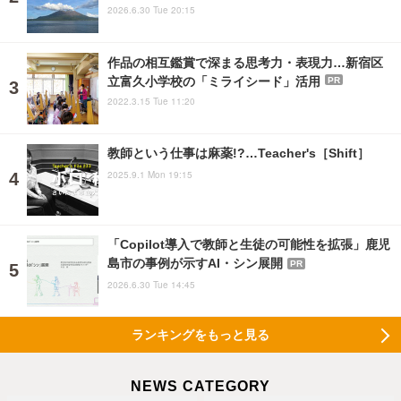
2026.6.30 Tue 20:15
作品の相互鑑賞で深まる思考力・表現力…新宿区
立富久小学校の「ミライシード」活用
PR
2022.3.15 Tue 11:20
教師という仕事は麻薬!?…Teacher's［Shift］
2025.9.1 Mon 19:15
「Copilot導入で教師と生徒の可能性を拡張」鹿児
島市の事例が示すAI・シン展開
PR
2026.6.30 Tue 14:45
ランキングをもっと見る
NEWS CATEGORY