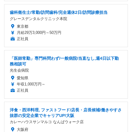
歯科衛生士/常勤/訪問歯科/完全週休2日/訪問診療担当
グレースデンタルクリニック本院
東京都
月給29万3,000円～50万円
正社員
「医師常勤」専門科問わず/一般病院/当直なし,週4日以下勤
務相談可
光生会病院
愛知県
年収1,000万円～
正社員
洋食・西洋料理, ファストフード/店長・店長候補/働きやすさ
抜群の安定企業でキャリアUP/大阪
カレーハウスサンマルコ なんばウォーク店
大阪府