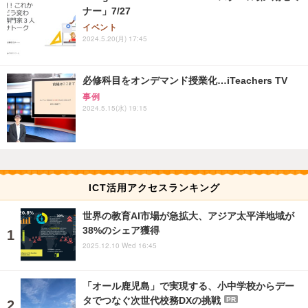
ナー」7/27
イベント
2024.5.20(月) 17:45
必修科目をオンデマンド授業化…iTeachers TV
事例
2024.5.15(水) 19:15
ICT活用アクセスランキング
世界の教育AI市場が急拡大、アジア太平洋地域が
38%のシェア獲得
2025.12.10 Wed 16:45
「オール鹿児島」で実現する、小中学校からデー
タでつなぐ次世代校務DXの挑戦
PR