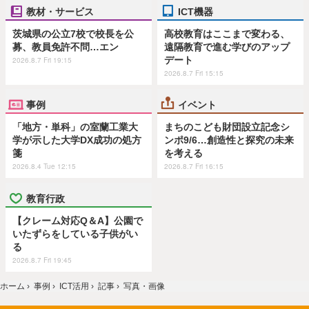
教材・サービス
ICT機器
茨城県の公立7校で校長を公
高校教育はここまで変わる、
募、教員免許不問…エン
遠隔教育で進む学びのアップ
デート
2026.8.7 Fri 19:15
2026.8.7 Fri 15:15
事例
イベント
「地方・単科」の室蘭工業大
まちのこども財団設立記念シ
学が示した大学DX成功の処方
ンポ9/6…創造性と探究の未来
箋
を考える
2026.8.4 Tue 12:15
2026.8.7 Fri 16:15
教育行政
【クレーム対応Q＆A】公園で
いたずらをしている子供がい
る
2026.8.7 Fri 19:45
ホーム
›
事例
›
ICT活用
›
記事
›
写真・画像