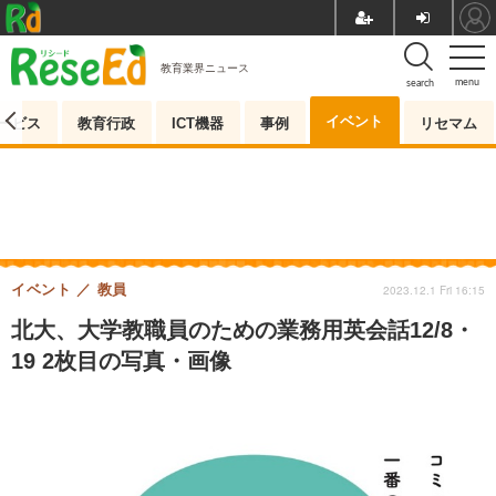
教育業界ニュース
menu
search
イベント
ービス
教育行政
ICT機器
事例
リセマム
イベント
教員
2023.12.1 Fri 16:15
北大、大学教職員のための業務用英会話12/8・
19 2枚目の写真・画像