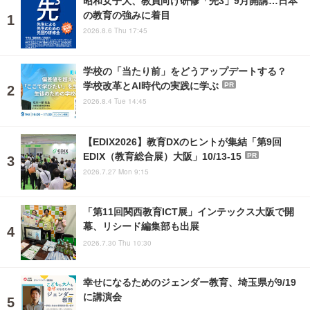
昭和女子大、教員向け研修「先3」9月開講…日本
の教育の強みに着目
2026.8.6 Thu 17:45
学校の「当たり前」をどうアップデートする？
学校改革とAI時代の実践に学ぶ
PR
2026.8.4 Tue 14:45
【EDIX2026】教育DXのヒントが集結「第9回
EDIX（教育総合展）大阪」10/13-15
PR
2026.7.27 Mon 9:15
「第11回関西教育ICT展」インテックス大阪で開
幕、リシード編集部も出展
2026.7.30 Thu 10:30
幸せになるためのジェンダー教育、埼玉県が9/19
に講演会