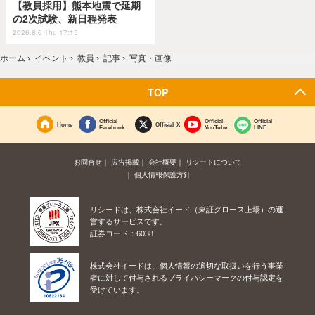
【教員採用】熊本地震で延期
の2次試験、新日程発表
2026.8.6 Thu 17:15
ホーム
›
イベント
›
教員
›
記事
›
写真・画像
TOP
Official
Official
Official
Home
Official X
Facebook
YouTube
LINE
お問合せ
広告掲載
会社概要
リシードについて
個人情報保護方針
リシードは、株式会社イード（東証グロース上場）の運
営するサービスです。
証券コード：6038
株式会社イードは、個人情報の適切な取扱いを行う事業
者に対して付与されるプライバシーマークの付与認定を
受けています。