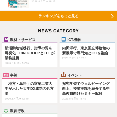
2026.8.6 Thu 18:15
ランキングをもっと見る
NEWS CATEGORY
教材・サービス
ICT機器
部活動地域移行、指導の質を
内田洋行、東京国立博物館の
可視化…CIN GROUPとFCEが
新展示で専門知とICTを融合
業務提携
2026.7.17 Fri 13:15
2026.8.6 Thu 15:45
事例
イベント
「地方・単科」の室蘭工業大
探究学習でウェルビーイング
学が示した大学DX成功の処方
向上、授業実践を紹介する中
箋
高教員向けセミナー8/26
2026.8.4 Tue 12:15
2026.8.6 Thu 18:45
教育行政