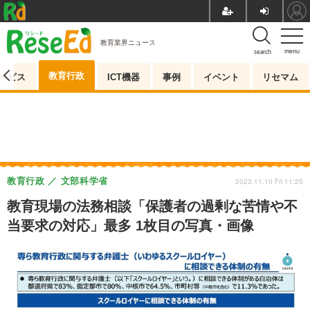
教育業界ニュース
menu
search
教育行政
ービス
ICT機器
事例
イベント
リセマム
教育行政
文部科学省
2023.11.10 Fri 11:25
教育現場の法務相談「保護者の過剰な苦情や不
当要求の対応」最多 1枚目の写真・画像