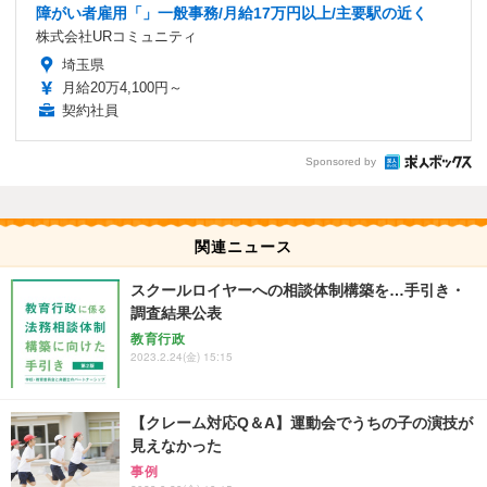
障がい者雇用「」一般事務/月給17万円以上/主要駅の近く
株式会社URコミュニティ
埼玉県
月給20万4,100円～
契約社員
Sponsored by
関連ニュース
スクールロイヤーへの相談体制構築を…手引き・
調査結果公表
教育行政
2023.2.24(金) 15:15
【クレーム対応Q＆A】運動会でうちの子の演技が
見えなかった
事例