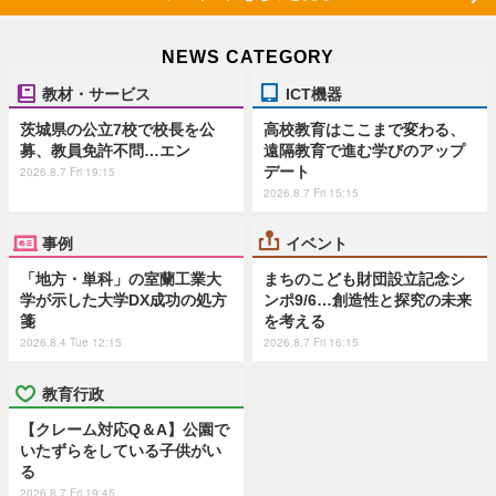
NEWS CATEGORY
教材・サービス
ICT機器
茨城県の公立7校で校長を公
高校教育はここまで変わる、
募、教員免許不問…エン
遠隔教育で進む学びのアップ
デート
2026.8.7 Fri 19:15
2026.8.7 Fri 15:15
事例
イベント
「地方・単科」の室蘭工業大
まちのこども財団設立記念シ
学が示した大学DX成功の処方
ンポ9/6…創造性と探究の未来
箋
を考える
2026.8.4 Tue 12:15
2026.8.7 Fri 16:15
教育行政
【クレーム対応Q＆A】公園で
いたずらをしている子供がい
る
2026.8.7 Fri 19:45