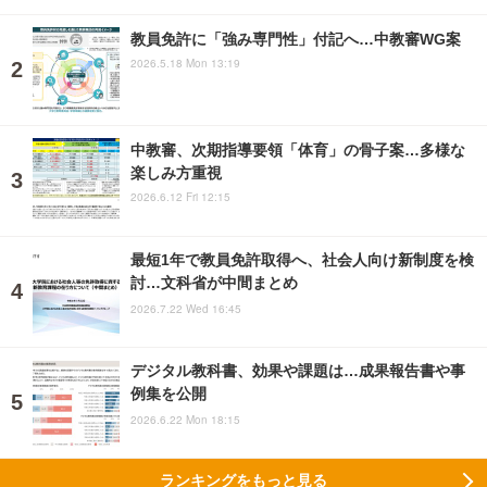
教員免許に「強み専門性」付記へ…中教審WG案
2026.5.18 Mon 13:19
中教審、次期指導要領「体育」の骨子案…多様な
楽しみ方重視
2026.6.12 Fri 12:15
最短1年で教員免許取得へ、社会人向け新制度を検
討…文科省が中間まとめ
2026.7.22 Wed 16:45
デジタル教科書、効果や課題は…成果報告書や事
例集を公開
2026.6.22 Mon 18:15
ランキングをもっと見る