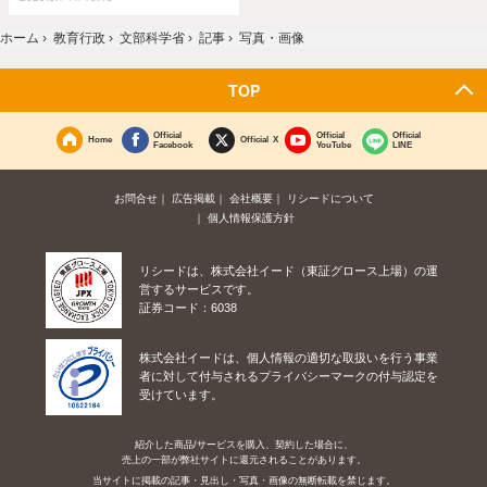
ホーム
›
教育行政
›
文部科学省
›
記事
›
写真・画像
TOP
Official
Official
Official
Home
Official X
Facebook
YouTube
LINE
お問合せ
広告掲載
会社概要
リシードについて
個人情報保護方針
リシードは、株式会社イード（東証グロース上場）の運
営するサービスです。
証券コード：6038
株式会社イードは、個人情報の適切な取扱いを行う事業
者に対して付与されるプライバシーマークの付与認定を
受けています。
紹介した商品/サービスを購入、契約した場合に、
売上の一部が弊社サイトに還元されることがあります。
当サイトに掲載の記事・見出し・写真・画像の無断転載を禁じます。