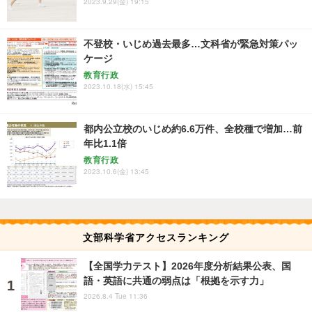
2023.9.29(金) 19:15
不登校・いじめ過去最多…文科省が緊急対策パッ
ケージ
教育行政
2023.10.18(水) 15:45
都内公立校のいじめ約6.6万件、全校種で増加…前
年比1.1倍
教育行政
2023.10.6(金) 13:45
文部科学省アクセスランキング
【全国学力テスト】2026年度分析結果公表、国
語・英語に共通の弱点は「根拠を示す力」
2026.8.4 Tue 11:36