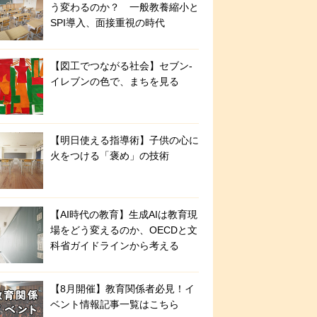
う変わるのか？ 一般教養縮小と
SPI導入、面接重視の時代
【図工でつながる社会】セブン‐
イレブンの色で、まちを見る
【明日使える指導術】子供の心に
火をつける「褒め」の技術
【AI時代の教育】生成AIは教育現
場をどう変えるのか、OECDと文
科省ガイドラインから考える
【8月開催】教育関係者必見！イ
ベント情報記事一覧はこちら