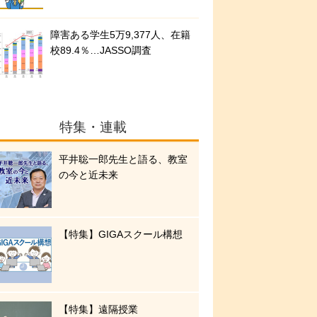
障害ある学生5万9,377人、在籍
校89.4％…JASSO調査
特集・連載
平井聡一郎先生と語る、教室
の今と近未来
【特集】GIGAスクール構想
【特集】遠隔授業