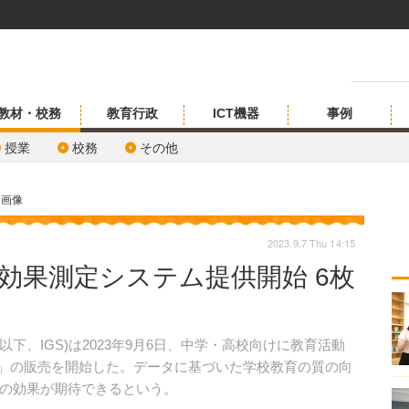
教材・校務
教育行政
ICT機器
事例
授業
校務
その他
・画像
2023.9.7 Thu 14:15
動効果測定システム提供開始 6枚
 Society （以下、IGS)は2023年9月6日、中学・高校向けに教育活動
OW」の販売を開始した。データに基づいた学校教育の質の向
の効果が期待できるという。