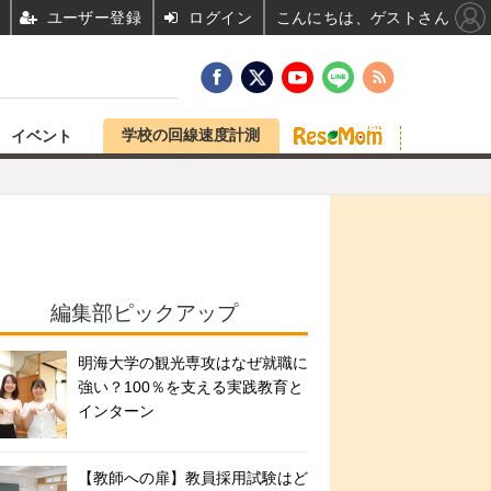
ユーザー登録
ログイン
こんにちは、ゲストさん
学校の回線速度計測
イベント
編集部ピックアップ
明海大学の観光専攻はなぜ就職に
強い？100％を支える実践教育と
インターン
【教師への扉】教員採用試験はど