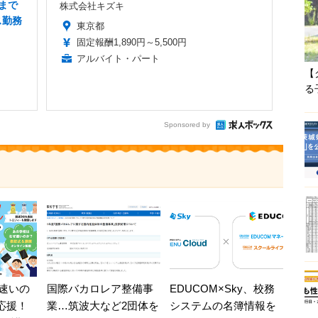
まで
株式会社キズキ
ス勤務
東京都
固定報酬1,890円～5,500円
アルバイト・パート
【
る
Sponsored by
速いの
国際バカロレア整備事
EDUCOM×Sky、校務
を応援！
業…筑波大など2団体を
システムの名簿情報を