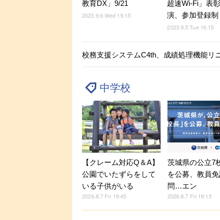
教育DX」9/21
超速Wi-Fi」表
演、参加登録制
2023.9.6 Wed 19:15
2023.9.5 Tue 16:15
校務支援システムC4th、成績処理機能リ
中学校
【クレーム対応Q＆A】
茨城県の公立7
公園でいたずらをして
を公募、教員免
いる子供がいる
問…エン
2026.8.7 Fri 19:45
2026.8.7 Fri 19:15