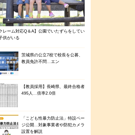
クレーム対応Q＆A】公園でいたずらをしてい
子供がいる
茨城県の公立7校で校長を公募、
教員免許不問…エン
【教員採用】長崎県、最終合格者
495人…倍率2.0倍
「こども性暴力防止法」特設ペー
ジ公開…対象事業者や防犯カメラ
設置を解説