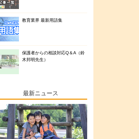
教育業界 最新用語集
保護者からの相談対応Q＆A（鈴
木邦明先生）
最新ニュース