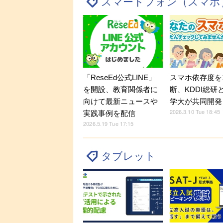
スマートフォン（スマホ
「ReseEd公式LINE」
スマホ依存度を
を開設、教育関係者に
断、KDDI総研
向けて最新ニュースや
学大が共同開発
2026.3.10 Tue 18:45
実践事例を配信
2026.5.19 Tue 17:15
タブレット