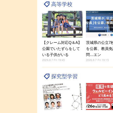
高等学校
【クレーム対応Q＆A】
茨城県の公立7
公園でいたずらをして
を公募、教員免
いる子供がいる
問…エン
2026.8.7 Fri 19:45
2026.8.7 Fri 19:15
探究型学習