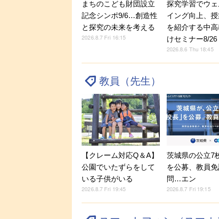
探究学習でウェ
まちのこども財団設立
イング向上、授
記念シンポ9/6…創造性
を紹介する中高
と探究の未来を考える
2026.8.7 Fri 16:15
けセミナー8/26
2026.8.6 Thu 18:45
教員（先生）
【クレーム対応Q＆A】
茨城県の公立7
公園でいたずらをして
を公募、教員免
いる子供がいる
問…エン
2026.8.7 Fri 19:45
2026.8.7 Fri 19:15