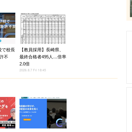
校で校長
【教員採用】長崎県、
許不
最終合格者495人…倍率
2.0倍
2026.8.7 Fri 18:45