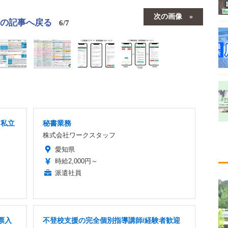
次の画像
この記事へ戻る
6/7
」私立
秘書業務
株式会社ワークスタッフ
愛知県
時給2,000円～
派遣社員
票入
不登校支援の完全個別指導講師/経験者歓迎