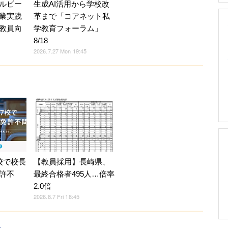
ルビー
生成AI活用から学校改
業実践
革まで「コアネット私
教員向
学教育フォーラム」
8/18
2026.7.27 Mon 19:45
校で校長
【教員採用】長崎県、
許不
最終合格者495人…倍率
2.0倍
2026.8.7 Fri 18:45