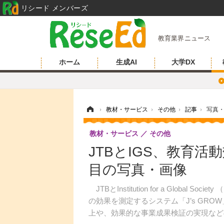
リシード メンバーズ
教育業界ニュース
ホーム
生成AI
大学DX
ホーム
›
教材・サービス
›
その他
›
記事
›
写真
教材・サービス
その他
JTBとIGS、教育活
目の写真・画像
JTBとInstitution for a Global
の効果を測定するシステム「J’s GR
上や、効果的な事業成果検証の実現など