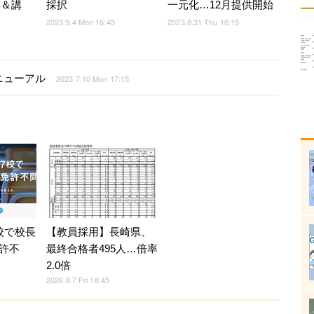
彰＆講
採択
一元化…12月提供開始
2023.9.4 Mon 16:45
2023.8.31 Thu 16:15
ニューアル
2023.7.10 Mon 17:15
校で校長
【教員採用】長崎県、
許不
最終合格者495人…倍率
2.0倍
2026.8.7 Fri 18:45