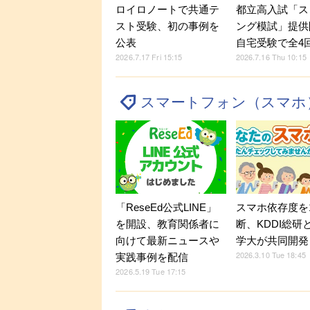
ロイロノートで共通テ
都立高入試「ス
スト受験、初の事例を
ング模試」提供
公表
自宅受験で全4
2026.7.17 Fri 15:15
2026.7.16 Thu 10:15
スマートフォン（スマホ
「ReseEd公式LINE」
スマホ依存度を
を開設、教育関係者に
断、KDDI総研
向けて最新ニュースや
学大が共同開発
2026.3.10 Tue 18:45
実践事例を配信
2026.5.19 Tue 17:15