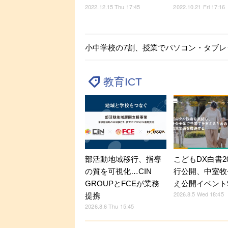
2022.12.15 Thu 17:45
2022.10.21 Fri 17:16
小中学校の7割、授業でパソコン・タブレ
教育ICT
部活動地域移行、指導
こどもDX白書2
の質を可視化…CIN
行公開、中室牧
GROUPとFCEが業務
え公開イベント9
2026.8.5 Wed 18:45
提携
2026.8.6 Thu 15:45