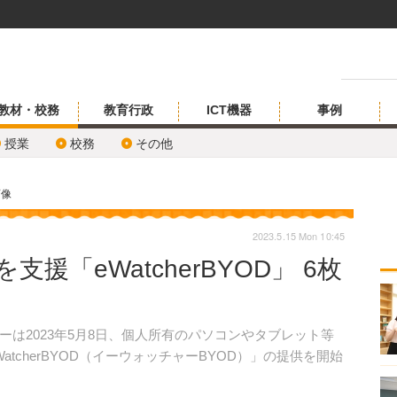
教材・校務
教育行政
ICT機器
事例
授業
校務
その他
画像
2023.5.15 Mon 10:45
援「eWatcherBYOD」 6枚
は2023年5月8日、個人所有のパソコンやタブレット等
tcherBYOD（イーウォッチャーBYOD）」の提供を開始