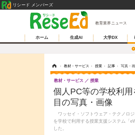
リシード メンバーズ
教育業界ニュース
ホーム
生成AI
大学DX
ホーム
›
教材・サービス
›
授業
›
記事
›
写真・
教材・サービス
授業
個人PC等の学校利用を支
目の写真・画像
ワッセイ・ソフトウェア・テクノロジー
を学校で利用する授業支援システム「eWa
した。