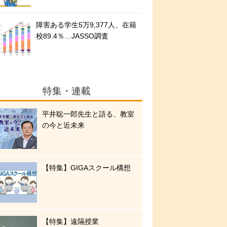
障害ある学生5万9,377人、在籍
校89.4％…JASSO調査
特集・連載
平井聡一郎先生と語る、教室
の今と近未来
【特集】GIGAスクール構想
【特集】遠隔授業