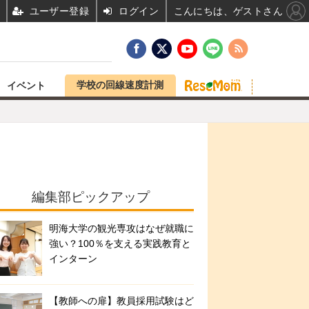
ユーザー登録
ログイン
こんにちは、ゲストさん
学校の回線速度計測
イベント
編集部ピックアップ
明海大学の観光専攻はなぜ就職に
強い？100％を支える実践教育と
インターン
【教師への扉】教員採用試験はど