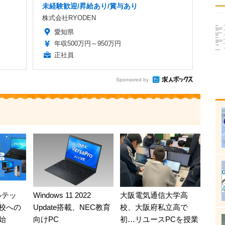
未経験歓迎/昇給あり/賞与あり
株式会社RYODEN
愛知県
年収500万円～950万円
正社員
Sponsored by
ルテッ
Windows 11 2022
大阪電気通信大学高
校への
Update搭載、NEC教育
校、大阪府私立高で
始
向けPC
初…リユースPCを授業