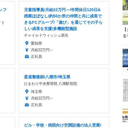
ンフ
児童指導員/月給22万円～/年間休日120日&
残業ほぼなし/約50か所の仲間と共に成長で
きるFCグループ/「遊び」を通じてその子ら
イド
しい成長を支援/多機能型施設
【
チャイルドウィッシュ新生
る
愛知県
月給22万円～
正社員
柔道整復師/八潮市/埼玉県
ひまわり中央整骨院 八潮駅前院
埼玉県
月給22万円～
正社員
ビル・学校・病院向け空調設備の法人営業/