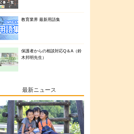
教育業界 最新用語集
保護者からの相談対応Q＆A（鈴
木邦明先生）
最新ニュース