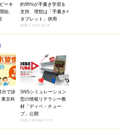
ピーキ
約95%が手書き学習を
開始、
支持、理想は「手書き×
回
タブレット」併用
2026.7.10 Fri 16:15
）
1分で診
SNSシミュレーション
と東京科
型の情報リテラシー教
材「ディベ・チュー
ブ」公開
2026.2.25 Wed 17:15