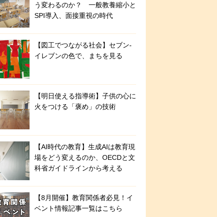
う変わるのか？ 一般教養縮小と
SPI導入、面接重視の時代
【図工でつながる社会】セブン‐
イレブンの色で、まちを見る
【明日使える指導術】子供の心に
火をつける「褒め」の技術
【AI時代の教育】生成AIは教育現
場をどう変えるのか、OECDと文
科省ガイドラインから考える
【8月開催】教育関係者必見！イ
ベント情報記事一覧はこちら