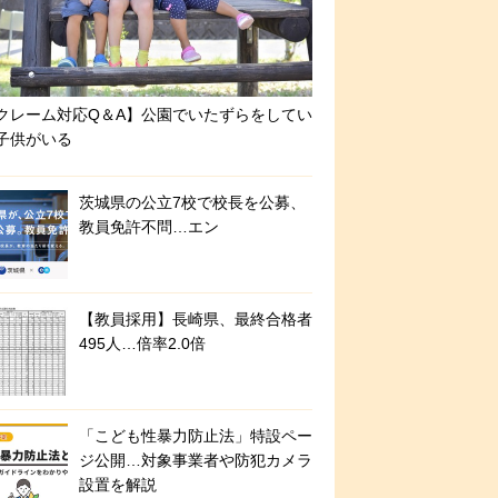
クレーム対応Q＆A】公園でいたずらをしてい
子供がいる
茨城県の公立7校で校長を公募、
教員免許不問…エン
【教員採用】長崎県、最終合格者
495人…倍率2.0倍
「こども性暴力防止法」特設ペー
ジ公開…対象事業者や防犯カメラ
設置を解説