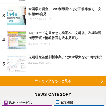
全国学力調査、SNS利用長いほど正答率低く…文
科相8/4会見
2026.8.5 Wed 11:15
AIにコードを書かせて検証へ…文科省、次期学習
指導要領で情報教育を抜本見直し
2026.7.31 Fri 15:45
先端研究基盤刷新事業、北大や早大など19件採択
2026.8.3 Mon 18:15
ランキングをもっと見る
NEWS CATEGORY
教材・サービス
ICT機器