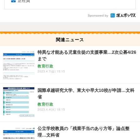
正社員
Sponsored by
関連ニュース
特異な才能ある児童生徒の支援事業…2次公募4/26
まで
教育行政
2023.4.7(金) 15:15
国際卓越研究大学、東大や早大10校が申請…文科
省
教育行政
2023.4.4(火) 18:15
公立学校教員の「残業手当のあり方等」論点整
理…文科省