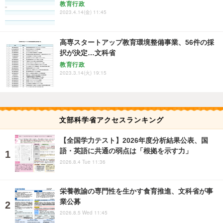
教育行政
2023.4.14(金) 11:45
高専スタートアップ教育環境整備事業、56件の採
択が決定…文科省
教育行政
2023.3.14(火) 19:15
文部科学省アクセスランキング
【全国学力テスト】2026年度分析結果公表、国
語・英語に共通の弱点は「根拠を示す力」
2026.8.4 Tue 11:36
栄養教諭の専門性を生かす食育推進、文科省が事
業公募
2026.8.5 Wed 11:45