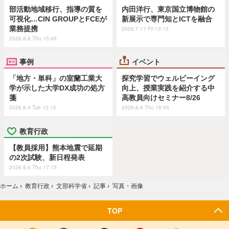
部活動地域移行、指導の質を
内田洋行、東京国立博物館の
可視化…CIN GROUPとFCEが
新展示で専門知とICTを融合
業務提携
2026.7.17 Fri 13:15
2026.8.6 Thu 15:45
事例
イベント
「地方・単科」の室蘭工業大
探究学習でウェルビーイング
学が示した大学DX成功の処方
向上、授業実践を紹介する中
箋
高教員向けセミナー8/26
2026.8.4 Tue 12:15
2026.8.6 Thu 18:45
教育行政
【教員採用】熊本地震で延期
の2次試験、新日程発表
2026.8.6 Thu 17:15
ホーム
›
教育行政
›
文部科学省
›
記事
›
写真・画像
TOP