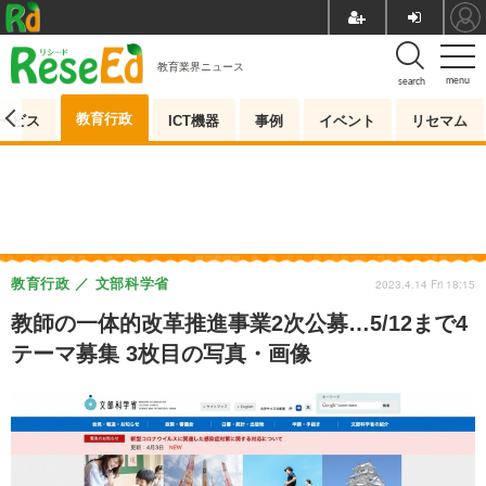
教育業界ニュース
menu
search
教育行政
ービス
ICT機器
事例
イベント
リセマム
教育行政
文部科学省
2023.4.14 Fri 18:15
教師の一体的改革推進事業2次公募…5/12まで4
テーマ募集 3枚目の写真・画像