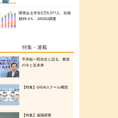
障害ある学生5万9,377人、在籍
校89.4％…JASSO調査
特集・連載
平井聡一郎先生と語る、教室
の今と近未来
【特集】GIGAスクール構想
【特集】遠隔授業