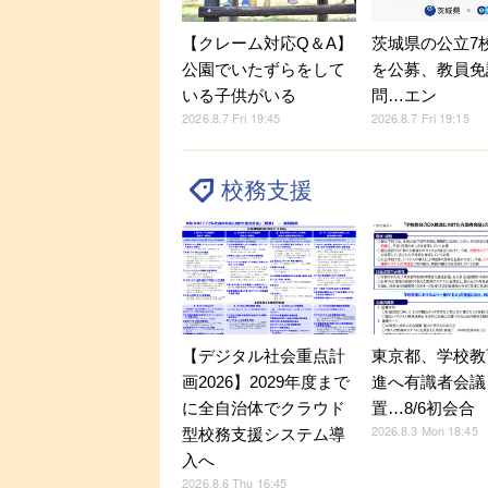
【クレーム対応Q＆A】
茨城県の公立7
公園でいたずらをして
を公募、教員免
いる子供がいる
問…エン
2026.8.7 Fri 19:45
2026.8.7 Fri 19:15
校務支援
【デジタル社会重点計
東京都、学校教
画2026】2029年度まで
進へ有識者会議
に全自治体でクラウド
置…8/6初会合
2026.8.3 Mon 18:45
型校務支援システム導
入へ
2026.8.6 Thu 16:45