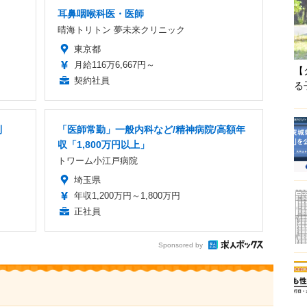
耳鼻咽喉科医・医師
晴海トリトン 夢未来クリニック
東京都
月給116万6,667円～
【
契約社員
る
制
「医師常勤」一般内科など/精神病院/高額年
収「1,800万円以上」
トワーム小江戸病院
埼玉県
年収1,200万円～1,800万円
正社員
Sponsored by