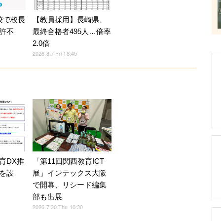
校で校長
【教員採用】長崎県、
許不
最終合格者495人…倍率
2.0倍
2026.8.7 Fri 18:45
育DX推
「第11回関西教育ICT
を設
展」インテックス大阪
で開幕、リシード編集
部も出展
2026.7.30 Thu 10:30