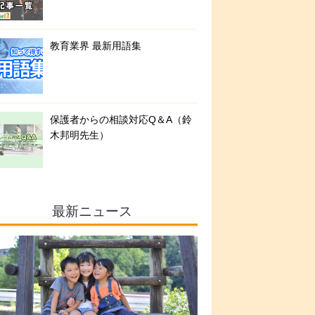
教育業界 最新用語集
保護者からの相談対応Q＆A（鈴
木邦明先生）
最新ニュース