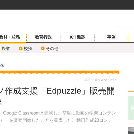
教材・校務
教育行政
ICT機器
事例
授業
校務
その他
画像
2022.10.5 Wed 12:15
成支援「Edpuzzle」販売開
像
oogle Classroomと連携し、簡単に動画の学習コンテン
ズル）」を販売開始したことを発表した。動画作成20コンテ