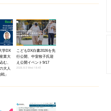
】大学DX
こどもDX白書2026を先
産業大
行公開、中室牧子氏迎
込む、
え公開イベント9/17
2026.8.5 Wed 18:45
の大人
挑戦」