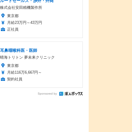
ルートセールス・渉外・外商
株式会社安田精機製作所
東京都
月給23万円～43万円
正社員
耳鼻咽喉科医・医師
晴海トリトン 夢未来クリニック
東京都
月給116万6,667円～
契約社員
Sponsored by