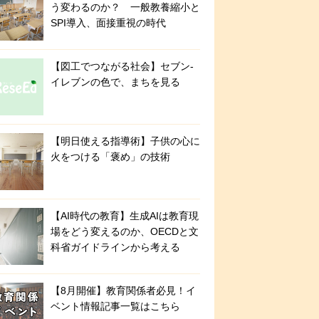
う変わるのか？ 一般教養縮小と
SPI導入、面接重視の時代
【図工でつながる社会】セブン‐
イレブンの色で、まちを見る
【明日使える指導術】子供の心に
火をつける「褒め」の技術
【AI時代の教育】生成AIは教育現
場をどう変えるのか、OECDと文
科省ガイドラインから考える
【8月開催】教育関係者必見！イ
ベント情報記事一覧はこちら