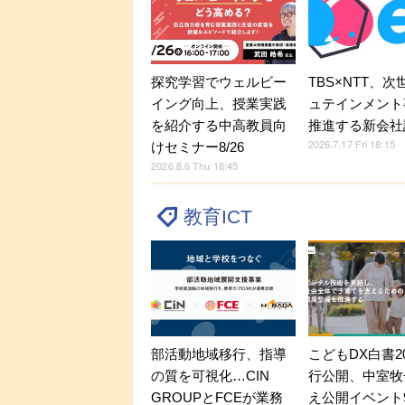
探究学習でウェルビー
TBS×NTT、
イング向上、授業実践
ュテインメント
を紹介する中高教員向
推進する新会社
2026.7.17 Fri 18:15
けセミナー8/26
2026.8.6 Thu 18:45
教育ICT
部活動地域移行、指導
こどもDX白書2
の質を可視化…CIN
行公開、中室牧
GROUPとFCEが業務
え公開イベント9