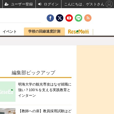
ユーザー登録
ログイン
こんにちは、ゲストさん
学校の回線速度計測
イベント
編集部ピックアップ
明海大学の観光専攻はなぜ就職に
強い？100％を支える実践教育と
インターン
【教師への扉】教員採用試験はど