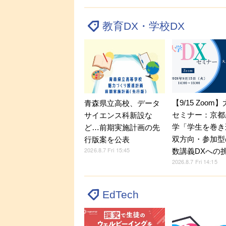
教育DX・学校DX
【9/15 Zoom
青森県立高校、データ
セミナー：京都
サイエンス科新設な
学「学生を巻き
ど…前期実施計画の先
双方向・参加型
行版案を公表
2026.8.7 Fri 15:45
数講義DXへの
2026.8.7 Fri 14:15
EdTech