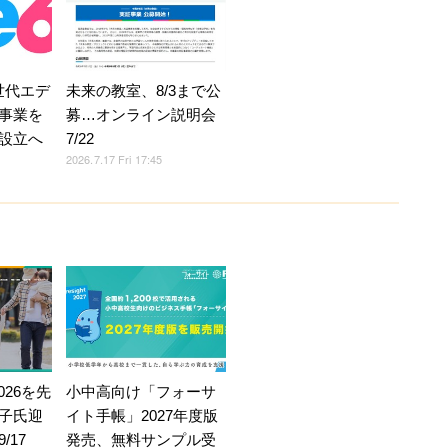
次世代エデ
未来の教室、8/3まで公
事業を
募…オンライン説明会
設立へ
7/22
2026.7.17 Fri 17:45
026を先
小中高向け「フォーサ
子氏迎
イト手帳」2027年度版
/17
発売、無料サンプル受