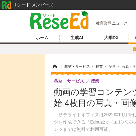
リシード メンバーズ
教育業界ニュース
ホーム
生成AI
大学DX
ホーム
›
教材・サービス
›
授業
›
記事
›
写真・
教材・サービス
授業
動画の学習コンテンツ作
始 4枚目の写真・画
サテライトオフィスは2022年10月4日、G
ツを作成できる「Edpuzzle（エドパ
ンツまでは無料で利用可能。