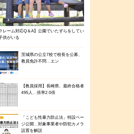
クレーム対応Q＆A】公園でいたずらをしてい
子供がいる
茨城県の公立7校で校長を公募、
教員免許不問…エン
【教員採用】長崎県、最終合格者
495人…倍率2.0倍
「こども性暴力防止法」特設ペー
ジ公開…対象事業者や防犯カメラ
設置を解説