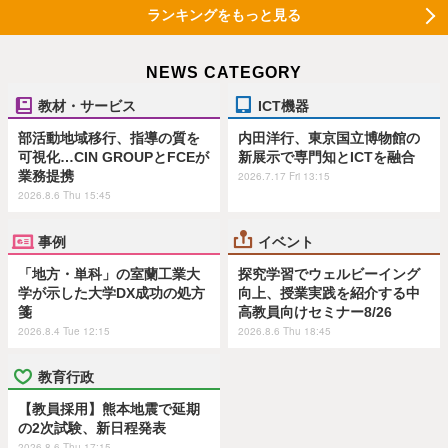
ランキングをもっと見る
NEWS CATEGORY
教材・サービス
ICT機器
部活動地域移行、指導の質を
内田洋行、東京国立博物館の
可視化…CIN GROUPとFCEが
新展示で専門知とICTを融合
業務提携
2026.7.17 Fri 13:15
2026.8.6 Thu 15:45
事例
イベント
「地方・単科」の室蘭工業大
探究学習でウェルビーイング
学が示した大学DX成功の処方
向上、授業実践を紹介する中
箋
高教員向けセミナー8/26
2026.8.4 Tue 12:15
2026.8.6 Thu 18:45
教育行政
【教員採用】熊本地震で延期
の2次試験、新日程発表
2026.8.6 Thu 17:15