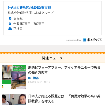
社内SE/豊島区/池袋駅/東京都
株式会社保険見直し本舗グループ
東京都
年収450万円～700万円
正社員
Sponsored by
関連ニュース
劇的ビフォーアフター、アイケアモニターで教員
の働き方改革
ICT機器
2022.6.13(月) 18:15
日本人が抱える課題とは…「費用対効果の高い英
語教育」を考える