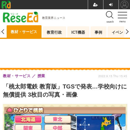
教育業界ニュース
menu
search
教材・サービス
測
教育行政
ICT機器
事例
イベント
教材・サービス
授業
2022.9.15 Thu 15:45
「桃太郎電鉄 教育版」TGSで発表…学校向けに
無償提供 3枚目の写真・画像