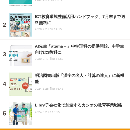
ICT教育環境整備活用ハンドブック、7月末まで送
料無料に
2026.7.2 Thu 14:15
AI先生「atama＋」中学理科の提供開始、中学生
向けは3教科に
2020.9.17 Thu 11:50
明治図書出版「漢字の名人・計算の達人」に新機
能
2024.3.28 Thu 15:45
Libry子会社化で加速するカシオの教育事業戦略
2024.8.2 Fri 10:15