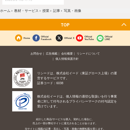
ホーム
›
教材・サービス
›
授業
›
記事
›
写真・画像
TOP
Official
Official
Official
Home
Official X
Facebook
YouTube
LINE
お問合せ
広告掲載
会社概要
リシードについて
個人情報保護方針
リシードは、株式会社イード（東証グロース上場）の運
営するサービスです。
証券コード：6038
株式会社イードは、個人情報の適切な取扱いを行う事業
者に対して付与されるプライバシーマークの付与認定を
受けています。
紹介した商品/サービスを購入、契約した場合に、
売上の一部が弊社サイトに還元されることがあります。
当サイトに掲載の記事・見出し・写真・画像の無断転載を禁じます。