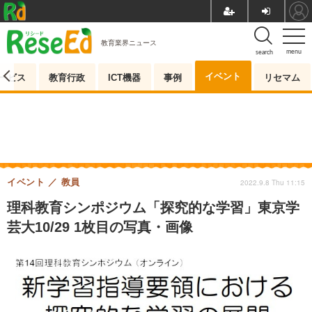
教育業界ニュース
menu
search
イベント
ービス
教育行政
ICT機器
事例
リセマム
イベント
教員
2022.9.8 Thu 11:15
理科教育シンポジウム「探究的な学習」東京学
芸大10/29 1枚目の写真・画像