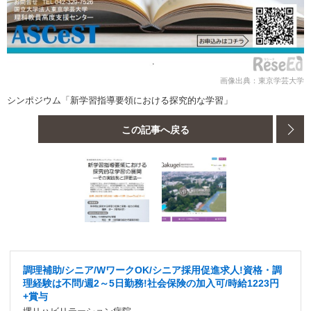
画像出典：東京学芸大学
シンポジウム「新学習指導要領における探究的な学習」
この記事へ戻る
調理補助/シニア/WワークOK/シニア採用促進求人!資格・調
理経験は不問/週2～5日勤務!社会保険の加入可/時給1223円
+賞与