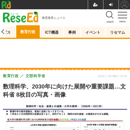
教育業界ニュース
menu
search
教育行政
ービス
ICT機器
事例
イベント
リセマム
教育行政
文部科学省
2022.7.25 Mon 15:45
数理科学、2030年に向けた展開や重要課題…文
科省 8枚目の写真・画像