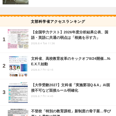
文部科学省アクセスランキング
【全国学力テスト】2026年度分析結果公表、国
語・英語に共通の弱点は「根拠を示す力」
2026.8.4 Tue 11:36
文科省、高校教育改革のキックオフ8/24開催…N-
E.X.T.始動
2026.8.7 Fri 12:15
【大学受験2027】文科省「実施要項Q＆A」AI面
接不可など面接ルール明確化
2026.8.7 Fri 14:45
不登校「特別の教育課程」新制度の骨子案…学び