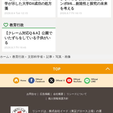
学が示した大学DX成功の処方
ンポ9/6…創造性と探究の未来
箋
を考える
2026.8.4 Tue 12:15
2026.8.7 Fri 16:15
教育行政
【クレーム対応Q＆A】公園で
いたずらをしている子供がい
る
2026.8.7 Fri 19:45
ホーム
›
教育行政
›
文部科学省
›
記事
›
写真・画像
TOP
Official
Official
Official
Home
Official X
Facebook
YouTube
LINE
お問合せ
広告掲載
会社概要
リシードについて
個人情報保護方針
リシードは、株式会社イード（東証グロース上場）の運