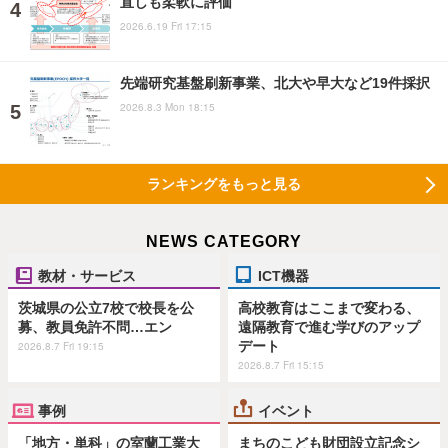
直しも柔軟に評価
2026.6.19 Fri 17:15
先端研究基盤刷新事業、北大や早大など19件採択
2026.8.3 Mon 18:15
ランキングをもっと見る
NEWS CATEGORY
教材・サービス
ICT機器
茨城県の公立7校で校長を公
高校教育はここまで変わる、
募、教員免許不問…エン
遠隔教育で進む学びのアップ
デート
2026.8.7 Fri 19:15
2026.8.7 Fri 15:15
事例
イベント
「地方・単科」の室蘭工業大
まちのこども財団設立記念シ