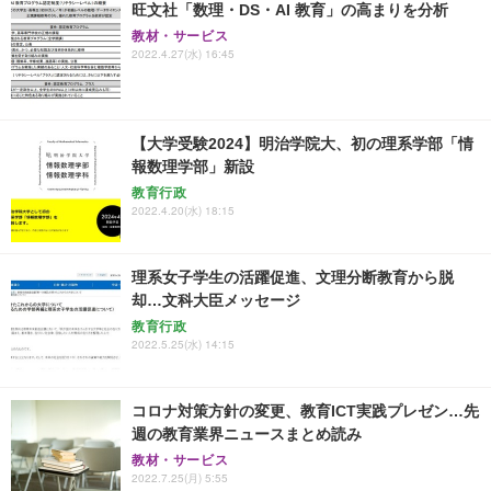
旺文社「数理・DS・AI 教育」の高まりを分析
教材・サービス
2022.4.27(水) 16:45
【大学受験2024】明治学院大、初の理系学部「情
報数理学部」新設
教育行政
2022.4.20(水) 18:15
理系女子学生の活躍促進、文理分断教育から脱
却…文科大臣メッセージ
教育行政
2022.5.25(水) 14:15
コロナ対策方針の変更、教育ICT実践プレゼン…先
週の教育業界ニュースまとめ読み
教材・サービス
2022.7.25(月) 5:55